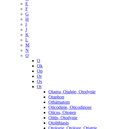
E
F
G
H
I
J
K
L
M
N
O
O
Ok
Op
Or
Os
Ot
Otagra, Otalgie, Otodynie
Otaphon
Othämatom
Oticodinie, Oticodinose
Oticus, Otogen
Otitis, Otodynie
Otolithiasis
Otologie, Otologe, Otiatrie