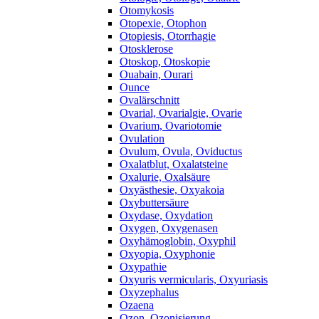
Otomykosis
Otopexie, Otophon
Otopiesis, Otorrhagie
Otosklerose
Otoskop, Otoskopie
Ouabain, Ourari
Ounce
Ovalärschnitt
Ovarial, Ovarialgie, Ovarie
Ovarium, Ovariotomie
Ovulation
Ovulum, Ovula, Oviductus
Oxalatblut, Oxalatsteine
Oxalurie, Oxalsäure
Oxyästhesie, Oxyakoia
Oxybuttersäure
Oxydase, Oxydation
Oxygen, Oxygenasen
Oxyhämoglobin, Oxyphil
Oxyopia, Oxyphonie
Oxypathie
Oxyuris vermicularis, Oxyuriasis
Oxyzephalus
Ozaena
Ozon, Ozonisierung