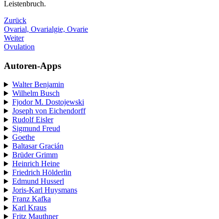
Leistenbruch.
Zurück
Ovarial, Ovarialgie, Ovarie
Weiter
Ovulation
Autoren-Apps
Walter Benjamin
Wilhelm Busch
Fjodor M. Dostojewski
Joseph von Eichendorff
Rudolf Eisler
Sigmund Freud
Goethe
Baltasar Gracián
Brüder Grimm
Heinrich Heine
Friedrich Hölderlin
Edmund Husserl
Joris-Karl Huysmans
Franz Kafka
Karl Kraus
Fritz Mauthner