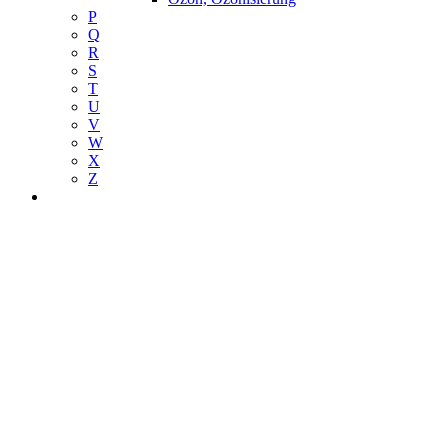
P
Q
R
S
T
U
V
W
X
Z