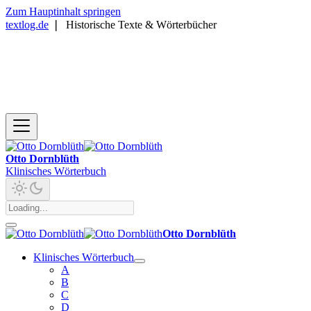
Zum Hauptinhalt springen
textlog.de
❘
Historische Texte & Wörterbücher
Otto Dornblüth
Klinisches Wörterbuch
Otto Dornblüth
Klinisches Wörterbuch
A
B
C
D