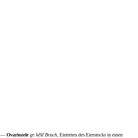
n. —
Ovariozele
gr. kêlê Bruch
, Eintreten des Eierstocks in einen