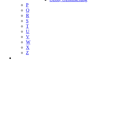
P
Q
R
S
T
U
V
W
X
Z