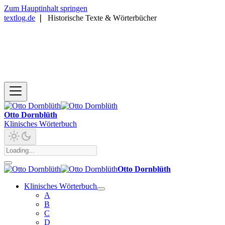
Zum Hauptinhalt springen
textlog.de
❘
Historische Texte & Wörterbücher
Otto Dornblüth
Klinisches Wörterbuch
Otto Dornblüth
Klinisches Wörterbuch
A
B
C
D