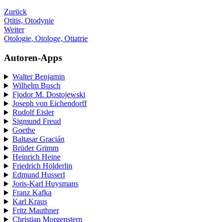
Zurück
Otitis, Otodynie
Weiter
Otologie, Otologe, Otiatrie
Autoren-Apps
Walter Benjamin
Wilhelm Busch
Fjodor M. Dostojewski
Joseph von Eichendorff
Rudolf Eisler
Sigmund Freud
Goethe
Baltasar Gracián
Brüder Grimm
Heinrich Heine
Friedrich Hölderlin
Edmund Husserl
Joris-Karl Huysmans
Franz Kafka
Karl Kraus
Fritz Mauthner
Christian Morgenstern