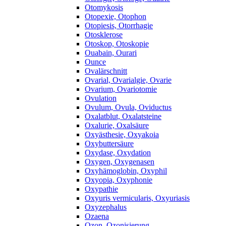
Otomykosis
Otopexie, Otophon
Otopiesis, Otorrhagie
Otosklerose
Otoskop, Otoskopie
Ouabain, Ourari
Ounce
Ovalärschnitt
Ovarial, Ovarialgie, Ovarie
Ovarium, Ovariotomie
Ovulation
Ovulum, Ovula, Oviductus
Oxalatblut, Oxalatsteine
Oxalurie, Oxalsäure
Oxyästhesie, Oxyakoia
Oxybuttersäure
Oxydase, Oxydation
Oxygen, Oxygenasen
Oxyhämoglobin, Oxyphil
Oxyopia, Oxyphonie
Oxypathie
Oxyuris vermicularis, Oxyuriasis
Oxyzephalus
Ozaena
Ozon, Ozonisierung