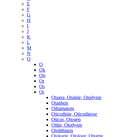
E
F
G
H
I
J
K
L
M
N
O
O
Ok
Op
Or
Os
Ot
Otagra, Otalgie, Otodynie
Otaphon
Othämatom
Oticodinie, Oticodinose
Oticus, Otogen
Otitis, Otodynie
Otolithiasis
Otologie, Otologe, Otiatrie