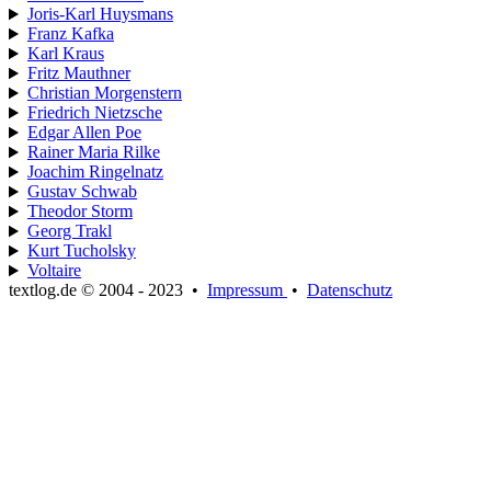
Joris-Karl Huysmans
Franz Kafka
Karl Kraus
Fritz Mauthner
Christian Morgenstern
Friedrich Nietzsche
Edgar Allen Poe
Rainer Maria Rilke
Joachim Ringelnatz
Gustav Schwab
Theodor Storm
Georg Trakl
Kurt Tucholsky
Voltaire
textlog.de © 2004 - 2023
•
Impressum
•
Datenschutz