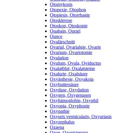
Otomykosis
Otopexie, Otophon
Otopiesis, Otorrhagie
Otosklerose
Otoskop, Otoskopie
Ouabain, Ourari
Ounce
Ovalärschnitt
Ovarial, Ovarialgie, Ovarie
Ovarium, Ovariotomie
Ovulation
Ovulum, Ovula, Oviductus
Oxalatblut, Oxalatsteine
Oxalurie, Oxalsäure
Oxyästhesie, Oxyakoia
Oxybuttersäure
Oxydase, Oxydation
Oxygen, Oxygenasen
Oxyhämoglobin, Oxyphil
Oxyopia, Oxyphonie
Oxypathie
Oxyuris vermicularis, Oxyuriasis
Oxyzephalus
Ozaena
Ozon, Ozonisierung