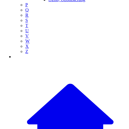
P
Q
R
S
T
U
V
W
X
Z