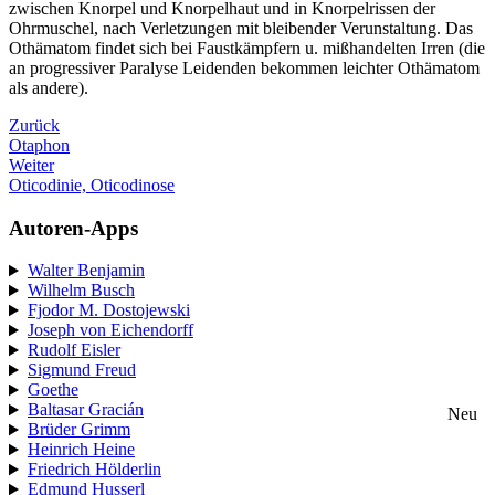
zwischen Knorpel und Knorpelhaut und in Knorpelrissen der
Ohrmuschel, nach Verletzungen mit bleibender Verunstaltung. Das
Othämatom findet sich bei Faustkämpfern u. mißhandelten Irren (die
an progressiver Paralyse Leidenden bekommen leichter Othämatom
als andere).
Zurück
Otaphon
Weiter
Oticodinie, Oticodinose
Autoren-Apps
Walter Benjamin
Wilhelm Busch
Fjodor M. Dostojewski
Joseph von Eichendorff
Rudolf Eisler
Sigmund Freud
Goethe
Baltasar Gracián
Neu
Brüder Grimm
Heinrich Heine
Friedrich Hölderlin
Edmund Husserl