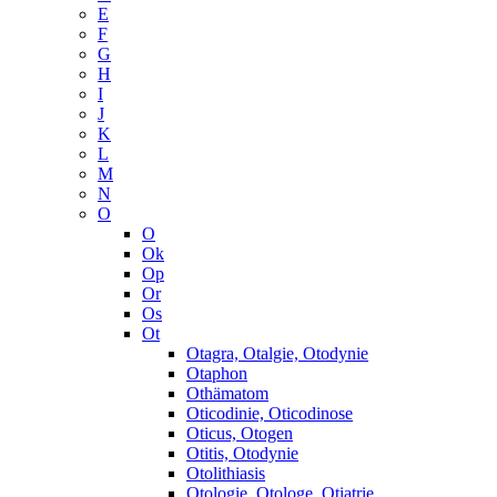
E
F
G
H
I
J
K
L
M
N
O
O
Ok
Op
Or
Os
Ot
Otagra, Otalgie, Otodynie
Otaphon
Othämatom
Oticodinie, Oticodinose
Oticus, Otogen
Otitis, Otodynie
Otolithiasis
Otologie, Otologe, Otiatrie