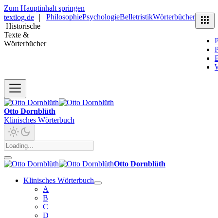
Zum Hauptinhalt springen
Philosophie
Psychologie
Belletristik
Wörterbücher
textlog.de
❘
Historische
Texte &
P
Wörterbücher
P
B
Otto Dornblüth
Klinisches Wörterbuch
Otto Dornblüth
Klinisches Wörterbuch
A
B
C
D