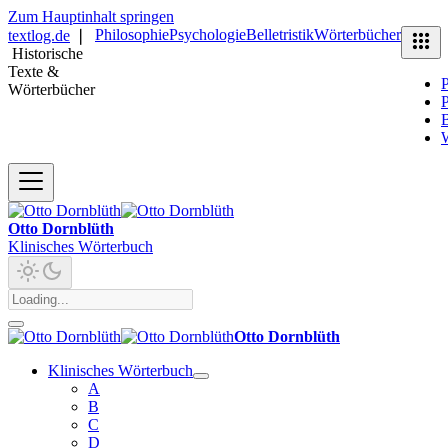
Zum Hauptinhalt springen
Philosophie
Psychologie
Belletristik
Wörterbücher
textlog.de
❘
Historische
Texte &
P
Wörterbücher
P
B
Otto Dornblüth
Klinisches Wörterbuch
Otto Dornblüth
Klinisches Wörterbuch
A
B
C
D