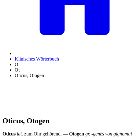
Klinisches Wörterbuch
O
Ot
Oticus, Otogen
Oticus, Otogen
Oticus
lat
. zum Ohr gehörend. —
Otogen
gr. -genês von gignomai