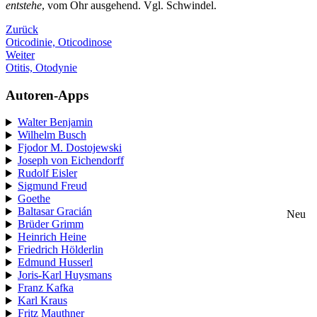
entstehe
, vom Ohr ausgehend. Vgl. Schwindel.
Zurück
Oticodinie, Oticodinose
Weiter
Otitis, Otodynie
Autoren-Apps
Walter Benjamin
Wilhelm Busch
Fjodor M. Dostojewski
Joseph von Eichendorff
Rudolf Eisler
Sigmund Freud
Goethe
Baltasar Gracián
Neu
Brüder Grimm
Heinrich Heine
Friedrich Hölderlin
Edmund Husserl
Joris-Karl Huysmans
Franz Kafka
Karl Kraus
Fritz Mauthner