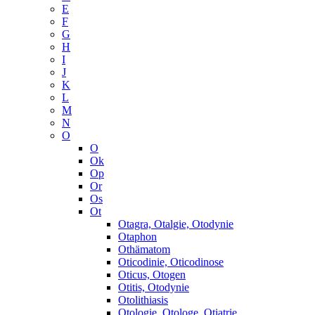
E
F
G
H
I
J
K
L
M
N
O
O
Ok
Op
Or
Os
Ot
Otagra, Otalgie, Otodynie
Otaphon
Othämatom
Oticodinie, Oticodinose
Oticus, Otogen
Otitis, Otodynie
Otolithiasis
Otologie, Otologe, Otiatrie