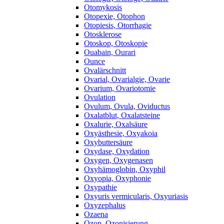
Otomykosis
Otopexie, Otophon
Otopiesis, Otorrhagie
Otosklerose
Otoskop, Otoskopie
Ouabain, Ourari
Ounce
Ovalärschnitt
Ovarial, Ovarialgie, Ovarie
Ovarium, Ovariotomie
Ovulation
Ovulum, Ovula, Oviductus
Oxalatblut, Oxalatsteine
Oxalurie, Oxalsäure
Oxyästhesie, Oxyakoia
Oxybuttersäure
Oxydase, Oxydation
Oxygen, Oxygenasen
Oxyhämoglobin, Oxyphil
Oxyopia, Oxyphonie
Oxypathie
Oxyuris vermicularis, Oxyuriasis
Oxyzephalus
Ozaena
Ozon, Ozonisierung