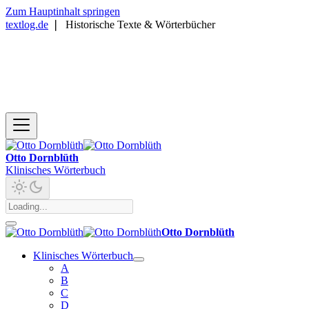
Zum Hauptinhalt springen
textlog.de
❘
Historische Texte & Wörterbücher
Otto Dornblüth
Klinisches Wörterbuch
Otto Dornblüth
Klinisches Wörterbuch
A
B
C
D