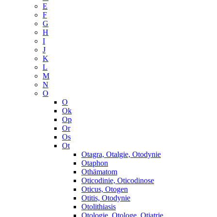
E
F
G
H
I
J
K
L
M
N
O
O
Ok
Op
Or
Os
Ot
Otagra, Otalgie, Otodynie
Otaphon
Othämatom
Oticodinie, Oticodinose
Oticus, Otogen
Otitis, Otodynie
Otolithiasis
Otologie, Otologe, Otiatrie