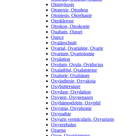
Otomykosis
Otopexie, Otophon
Otopiesis, Otorrhagie
Otosklerose
Otoskop, Otoskopie
Ouabain, Ourari
Ounce
Ovalärschnitt
Ovarial, Ovarialgie, Ovarie
Ovarium, Ovariotomie
Ovulation
Ovulum, Ovula, Oviductus
Oxalatblut, Oxalatsteine
Oxalurie, Oxalsäure
Oxyästhesie, Oxyakoia
Oxybuttersäure
Oxydase, Oxydation
Oxygen, Oxygenasen
Oxyhämoglobin, Oxyphil
Oxyopia, Oxyphonie
Oxypathie
Oxyuris vermicularis, Oxyuriasis
Oxyzephalus
Ozaena
Ozon, Ozonisierung