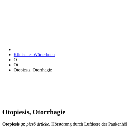
Klinisches Wörterbuch
O
Ot
Otopiesis, Otorrhagie
Otopiesis, Otorrhagie
Otopiesis
gr. piezô drücke
, Hörstörung durch Luftleere der Paukenh