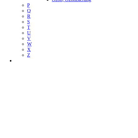
P
Q
R
S
T
U
V
W
X
Z