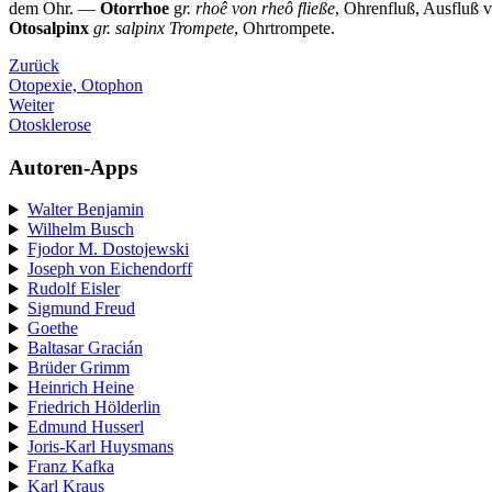
dem Ohr. —
Otorrhoe
g
r. rhoê von rheô fließe
, Ohrenfluß, Ausfluß 
Otosalpinx
gr. salpinx Trompete
, Ohrtrompete.
Zurück
Otopexie, Otophon
Weiter
Otosklerose
Autoren-Apps
Walter Benjamin
Wilhelm Busch
Fjodor M. Dostojewski
Joseph von Eichendorff
Rudolf Eisler
Sigmund Freud
Goethe
Baltasar Gracián
Brüder Grimm
Heinrich Heine
Friedrich Hölderlin
Edmund Husserl
Joris-Karl Huysmans
Franz Kafka
Karl Kraus