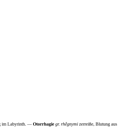
ng im Labyrinth. —
Otorrhagie
gr. rhêgnymi
zerreiße, Blutung aus