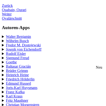
Zurück
Ouabain, Ourari
Weiter
Ovalärschnitt
Autoren-Apps
Walter Benjamin
Wilhelm Busch
Fjodor M. Dostojewski
Joseph von Eichendorff
Rudolf Eisler
Sigmund Freud
Goethe
Baltasar Gracián
Neu
Brüder Grimm
Heinrich Heine
Friedrich Hölderlin
Edmund Husserl
Joris-Karl Huysmans
Franz Kafka
Karl Kraus
Fritz Mauthner
Christian Morgenstern