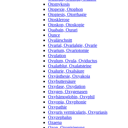
Otomykosis
Otopexie, Otophon
Otopiesis, Otorrhagie
Otosklerose
Otoskop, Otoskopie
Ouabain, Ourari
Ounce
Ovalärschnitt
Ovarial, Ovarialgie, Ovarie
Ovarium, Ovariotomie
Ovulation
Ovulum, Ovula, Oviductus
Oxalatblut, Oxalatsteine
Oxalurie, Oxalsäure
Oxyästhesie, Oxyakoia
Oxybuttersäure
Oxydase, Oxydation
Oxygen, Oxygenasen
Oxyhämoglobin, Oxyphil
Oxyopia, Oxyphonie
Oxypathie
Oxyuris vermicularis, Oxyuriasis
Oxyzephalus
Ozaena
Ozon, Ozonisierung