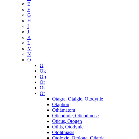
E
F
G
H
I
J
K
L
M
N
O
O
Ok
Op
Or
Os
Ot
Otagra, Otalgie, Otodynie
Otaphon
Othämatom
Oticodinie, Oticodinose
Oticus, Otogen
Otitis, Otodynie
Otolithiasis
Otologie, Otologe, Otiatrie