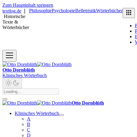
Zum Hauptinhalt springen
Philosophie
Psychologie
Belletristik
Wörterbücher
textlog.de
❘
Historische
Texte &
P
Wörterbücher
P
B
Otto Dornblüth
Klinisches Wörterbuch
Otto Dornblüth
Klinisches Wörterbuch
A
B
C
D