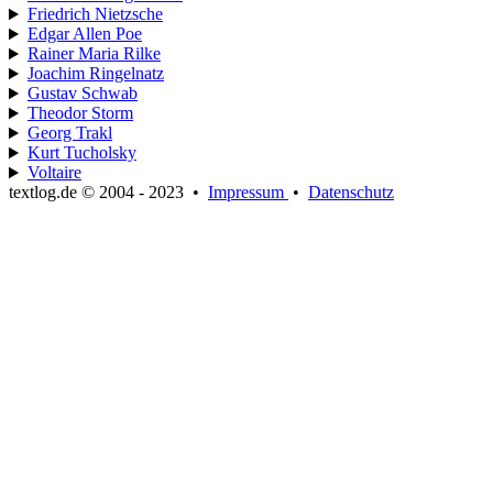
Friedrich Nietzsche
Edgar Allen Poe
Rainer Maria Rilke
Joachim Ringelnatz
Gustav Schwab
Theodor Storm
Georg Trakl
Kurt Tucholsky
Voltaire
textlog.de © 2004 - 2023
•
Impressum
•
Datenschutz