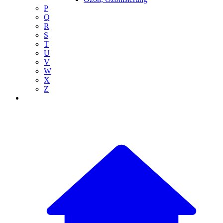
P
Q
R
S
T
U
V
W
X
Z