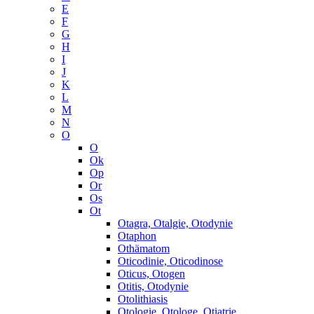
E
F
G
H
I
J
K
L
M
N
O
O
Ok
Op
Or
Os
Ot
Otagra, Otalgie, Otodynie
Otaphon
Othämatom
Oticodinie, Oticodinose
Oticus, Otogen
Otitis, Otodynie
Otolithiasis
Otologie, Otologe, Otiatrie