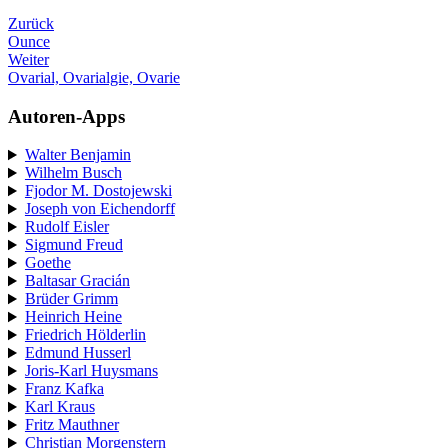
Zurück
Ounce
Weiter
Ovarial, Ovarialgie, Ovarie
Autoren-Apps
Walter Benjamin
Wilhelm Busch
Fjodor M. Dostojewski
Joseph von Eichendorff
Rudolf Eisler
Sigmund Freud
Goethe
Baltasar Gracián
Brüder Grimm
Heinrich Heine
Friedrich Hölderlin
Edmund Husserl
Joris-Karl Huysmans
Franz Kafka
Karl Kraus
Fritz Mauthner
Christian Morgenstern