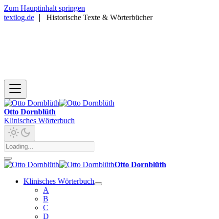
Zum Hauptinhalt springen
textlog.de
❘
Historische Texte & Wörterbücher
Otto Dornblüth
Klinisches Wörterbuch
Otto Dornblüth
Klinisches Wörterbuch
A
B
C
D