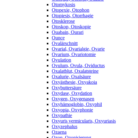
Otomykosis
Otopexie, Otophon
Otopiesis, Otorrhagie
Otosklerose
Otoskop, Otoskopie
Ouabain, Ourari
Ounce
Ovalärschnitt
Ovarial, Ovarialgie, Ovarie
Ovarium, Ovariotomie
Ovulation
Ovulum, Ovula, Oviductus
Oxalatblut, Oxalatsteine
Oxalurie, Oxalsäure
Oxyästhesie, Oxyakoia
Oxybuttersäure
Oxydase, Oxydation
Oxygen, Oxygenasen
Oxyhämoglobin, Oxyphil
Oxyopia, Oxyphonie
Oxypathie
Oxyuris vermicularis, Oxyuriasis
Oxyzephalus
Ozaena
Ozon, Ozonisierung