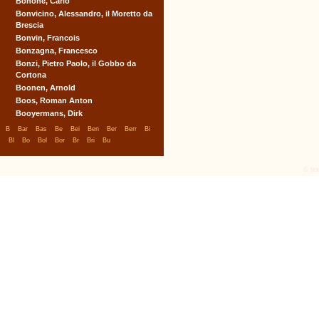
Bonone, Carlo
Bonvicino, Alessandro, il Moretto da
Brescia
Bonvin, Francois
Bonzagna, Francesco
Bonzi, Pietro Paolo, il Gobbo da
Cortona
Boonen, Arnold
Boos, Roman Anton
Booyermans, Dirk
|
|
|
|
|
|
|
|
|
B
Bar
Bas
Be
Bei
Ben
Ber
Berr
Bi
|
|
|
|
|
|
|
Bl
Bo
Bol
Bor
Br
Bri
Bu
© tex