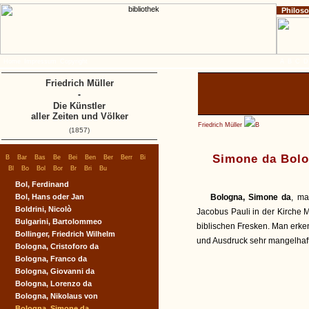
Philos
Home
Impressum
Copyright
A
B
C
D
Friedrich Müller
-
Die Künstler
aller Zeiten und Völker
Friedrich Müller
B
(1857)
|
|
|
|
|
|
|
|
|
Simone da Bol
B
Bar
Bas
Be
Bei
Ben
Ber
Berr
Bi
|
|
|
|
|
|
|
Bl
Bo
Bol
Bor
Br
Bri
Bu
Bol, Ferdinand
Bol, Hans oder Jan
Bologna, Simone da
, ma
Boldrini, Nicolò
Jacobus Pauli in der Kirche
Bulgarini, Bartolommeo
biblischen Fresken. Man erkenn
Bollinger, Friedrich Wilhelm
und Ausdruck sehr mangelhaft
Bologna, Cristoforo da
Bologna, Franco da
Bologna, Giovanni da
Bologna, Lorenzo da
Bologna, Nikolaus von
Bologna, Simone da