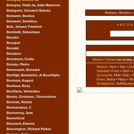
Bologna, Vitale da, dalle Madonne
Bolognini, Giovanni Batista
Bologna, Nikolaus 
Bolswert, Boetius
Bolswert, Scheltius
A
B
C
D
E
Bolt, Johann Friedrich
Bombelli, Sebastiane
Bonaini
Bonajuti
Bonaldi
Bonanno
Bonasone, Giulio
Weitere Themen
bei textlog.
Bonato, Pietro
Medizin:
Herz
•
Star
•
Un
Bonensack, Bonsack
Heilmittel:
Frost
•
Obst
•
L
Bonfigli, Benedetto, di Buonfiglio
Synonyme:
Müll
•
Holz
•
F
Reise:
Beirut
•
Plaue
•
Rh
Bonheur, August
Schlagworte:
Aufklärung
Bonheur, Rosa
Bonifazio, Veneziano
Bonini, Girolomo, l'Anconitona
Bonnart, Robert
Bonnassieux, C.
Bonnecroy, Jean
Bonnefond
Bonneuil, Etienne
Bonnington, Richard Parkes