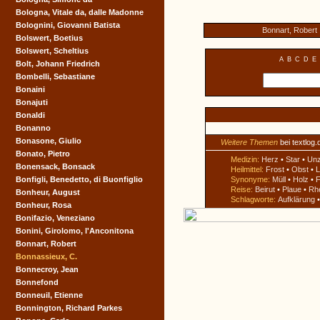
Bologna, Vitale da, dalle Madonne
Bolognini, Giovanni Batista
Bonnart, Robert
Bolswert, Boetius
Bolswert, Scheltius
A
B
C
D
E
Bolt, Johann Friedrich
Bombelli, Sebastiane
Bonaini
Bonajuti
Bonaldi
Bonanno
Bonasone, Giulio
Weitere Themen
bei textlog.
Bonato, Pietro
Medizin:
Herz
•
Star
•
Un
Bonensack, Bonsack
Heilmittel:
Frost
•
Obst
•
L
Bonfigli, Benedetto, di Buonfiglio
Synonyme:
Müll
•
Holz
•
F
Reise:
Beirut
•
Plaue
•
Rh
Bonheur, August
Schlagworte:
Aufklärung
Bonheur, Rosa
Bonifazio, Veneziano
Bonini, Girolomo, l'Anconitona
Bonnart, Robert
Bonnassieux, C.
Bonnecroy, Jean
Bonnefond
Bonneuil, Etienne
Bonnington, Richard Parkes