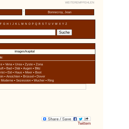
WEITEREMPFEHLEN
-
Bonnecroy, Jean
F
G
H
I
J
K
L
M
N
O
P
Q
R
S
T
U
V
W
X
Y
Z
de:
ze
•
Vena
•
Urea
•
Zyste
•
Zona
uft
•
Bad
•
Diät
•
Augen
•
Blitz
rist
•
Eid
•
Haus
•
Meer
•
Boot
ein
•
Ansichten
•
Brüssel
•
Dover
•
Moderne
•
Sezession
•
Wucher
•
Ring
Twittern