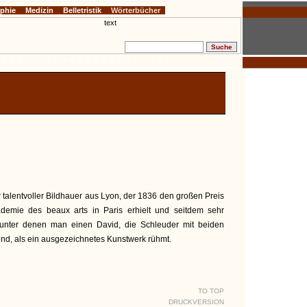
ophie
Medizin
Belletristik
Wörterbücher
E
F
G
H
I
J
K
L
M
N
O
P
Q
R
S
T
U
V
W
X
Y
Z
r talentvoller Bildhauer aus Lyon, der 1836 den großen Preis
ademie des beaux arts in Paris erhielt und seitdem sehr
, unter denen man einen David, die Schleuder mit beiden
d, als ein ausgezeichnetes Kunstwerk rühmt.
TO TOP
DRUCKVERSION