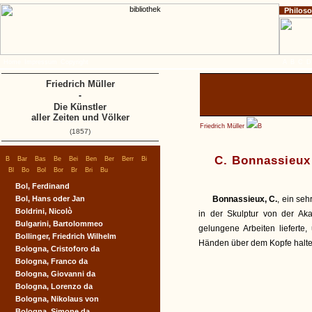
Philos
Home
Impressum
Copyright
A
B
C
D
Friedrich Müller
-
Die Künstler
aller Zeiten und Völker
Friedrich Müller
B
(1857)
|
|
|
|
|
|
|
|
|
C. Bonnassieux
B
Bar
Bas
Be
Bei
Ben
Ber
Berr
Bi
|
|
|
|
|
|
|
Bl
Bo
Bol
Bor
Br
Bri
Bu
Bol, Ferdinand
Bol, Hans oder Jan
Bonnassieux, C.
, ein seh
Boldrini, Nicolò
in der Skulptur von der Ak
Bulgarini, Bartolommeo
gelungene Arbeiten lieferte
Bollinger, Friedrich Wilhelm
Händen über dem Kopfe halten
Bologna, Cristoforo da
Bologna, Franco da
Bologna, Giovanni da
Bologna, Lorenzo da
Bologna, Nikolaus von
Bologna, Simone da