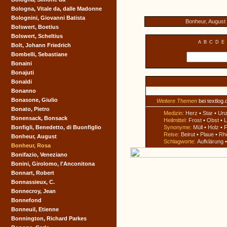
Bologna, Vitale da, dalle Madonne
Bolognini, Giovanni Batista
Bonheur, August
Bolswert, Boetius
Bolswert, Scheltius
A
B
C
D
E
Bolt, Johann Friedrich
Bombelli, Sebastiane
Bonaini
Bonajuti
Bonaldi
Bonanno
Bonasone, Giulio
Weitere Themen
bei textlog.
Bonato, Pietro
Medizin:
Herz
•
Star
•
Un
Bonensack, Bonsack
Heilmittel:
Frost
•
Obst
•
L
Bonfigli, Benedetto, di Buonfiglio
Synonyme:
Müll
•
Holz
•
F
Reise:
Beirut
•
Plaue
•
Rh
Bonheur, August
Schlagworte:
Aufklärung
Bonheur, Rosa
Bonifazio, Veneziano
Bonini, Girolomo, l'Anconitona
Bonnart, Robert
Bonnassieux, C.
Bonnecroy, Jean
Bonnefond
Bonneuil, Etienne
Bonnington, Richard Parkes