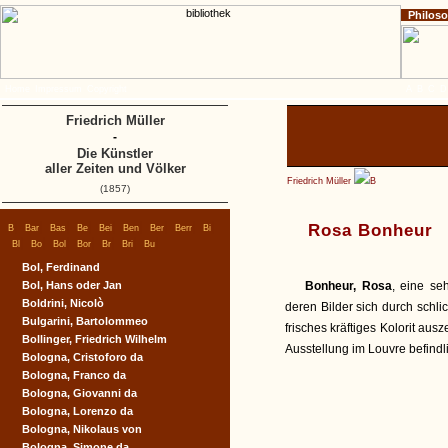
Philos
Home
Impressum
Copyright
A
B
C
D
Friedrich Müller
-
Die Künstler
aller Zeiten und Völker
Friedrich Müller
B
(1857)
|
|
|
|
|
|
|
|
|
Rosa Bonheur
B
Bar
Bas
Be
Bei
Ben
Ber
Berr
Bi
|
|
|
|
|
|
|
Bl
Bo
Bol
Bor
Br
Bri
Bu
Bol, Ferdinand
Bol, Hans oder Jan
Bonheur, Rosa
, eine se
Boldrini, Nicolò
deren Bilder sich durch schl
Bulgarini, Bartolommeo
frisches kräftiges Kolorit aus
Bollinger, Friedrich Wilhelm
Ausstellung im Louvre befind
Bologna, Cristoforo da
Bologna, Franco da
Bologna, Giovanni da
Bologna, Lorenzo da
Bologna, Nikolaus von
Bologna, Simone da