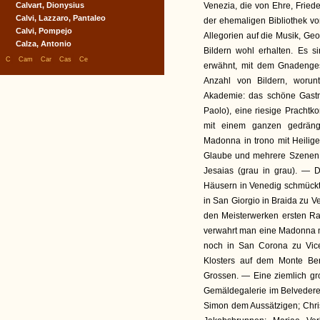
Calvart, Dionysius
Venezia, die von Ehre, Fried
Calvi, Lazzaro, Pantaleo
der ehemaligen Bibliothek v
Calvi, Pompejo
Allegorien auf die Musik, Ge
Calza, Antonio
Bildern wohl erhalten. Es s
|
|
|
|
|
C
Cam
Car
Cas
Ce
erwähnt, mit dem Gnadenges
Anzahl von Bildern, worun
Akademie: das schöne Gastm
Paolo), eine riesige Prachtk
mit einem ganzen gedrängt
Madonna in trono mit Heilige
Glaube und mehrere Szenen a
Jesaias (grau in grau). — 
Häusern in Venedig schmückt
in San Giorgio in Braida zu V
den Meisterwerken ersten Ra
verwahrt man eine Madonna m
noch in San Corona zu Vic
Klosters auf dem Monte Ber
Grossen. — Eine ziemlich gro
Gemäldegalerie im Belvedere
Simon dem Aussätzigen; Chris