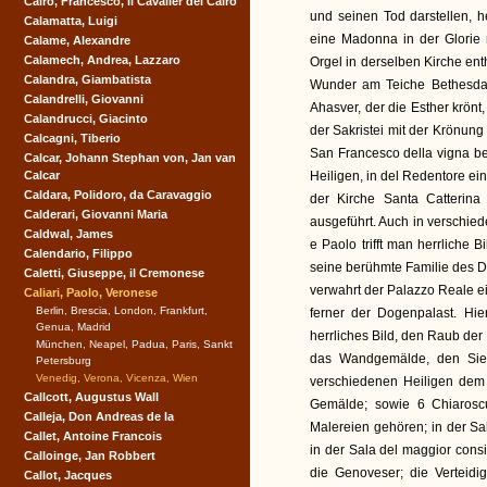
Cairo, Francesco, il Cavalier del Cairo
und seinen Tod darstellen, 
Calamatta, Luigi
eine Madonna in der Glorie 
Calame, Alexandre
Calamech, Andrea, Lazzaro
Orgel in derselben Kirche en
Calandra, Giambatista
Wunder am Teiche Bethesda 
Calandrelli, Giovanni
Ahasver, der die Esther krö
Calandrucci, Giacinto
der Sakristei mit der Krönung 
Calcagni, Tiberio
San Francesco della vigna be
Calcar, Johann Stephan von, Jan van
Calcar
Heiligen, in del Redentore ei
Caldara, Polidoro, da Caravaggio
der Kirche Santa Catterina 
Calderari, Giovanni Maria
ausgeführt. Auch in verschie
Caldwal, James
e Paolo trifft man herrliche 
Calendario, Filippo
seine berühmte Familie des Da
Caletti, Giuseppe, il Cremonese
verwahrt der Palazzo Reale 
Caliari, Paolo, Veronese
Berlin, Brescia, London, Frankfurt,
ferner der Dogenpalast. Hie
Genua, Madrid
herrliches Bild, den Raub der
München, Neapel, Padua, Paris, Sankt
das Wandgemälde, den Sieg
Petersburg
Venedig, Verona, Vicenza, Wien
verschiedenen Heiligen dem
Callcott, Augustus Wall
Gemälde; sowie 6 Chiaroscu
Calleja, Don Andreas de la
Malereien gehören; in der Sal
Callet, Antoine Francois
in der Sala del maggior cons
Calloinge, Jan Robbert
die Genoveser; die Verteidi
Callot, Jacques