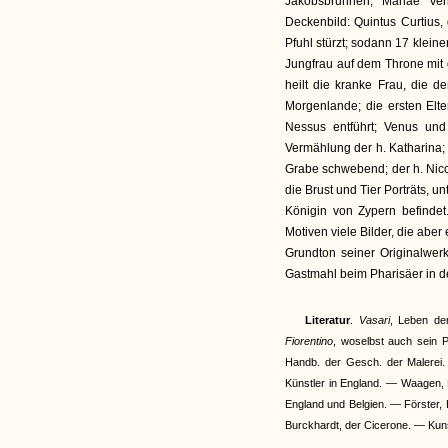
Jakobsbrunnen; Mariae Ve
Deckenbild: Quintus Curtius,
Pfuhl stürzt; sodann 17 kleine
Jungfrau auf dem Throne mit 
heilt die kranke Frau, die 
Morgenlande; die ersten Elt
Nessus entführt; Venus und
Vermählung der h. Katharina; 
Grabe schwebend; der h. Nicol
die Brust und Tier Porträts, 
Königin von Zypern befinde
Motiven viele Bilder, die aber
Grundton seiner Originalwe
Gastmahl beim Pharisäer in d
Literatur
.
Vasari
, Leben de
Fiorentino
, woselbst auch sein P
Handb. der Gesch. der Malerei
Künstler in England. — Waagen, 
England und Belgien. — Förster, 
Burckhardt, der Cicerone. — Kunst