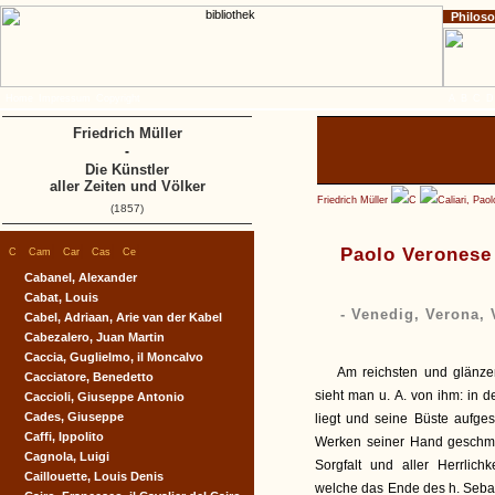
Philos
Home
Impressum
Copyright
A
B
C
D
Friedrich Müller
-
Die Künstler
aller Zeiten und Völker
Friedrich Müller
C
Caliari, Pao
(1857)
|
|
|
|
|
Paolo Veronese
C
Cam
Car
Cas
Ce
Cabanel, Alexander
Cabat, Louis
- Venedig, Verona,
Cabel, Adriaan, Arie van der Kabel
Cabezalero, Juan Martin
Caccia, Guglielmo, il Moncalvo
Am reichsten und glänzen
Cacciatore, Benedetto
sieht man u. A. von ihm: in 
Caccioli, Giuseppe Antonio
Cades, Giuseppe
liegt und seine Büste aufges
Caffi, Ippolito
Werken seiner Hand geschmüc
Cagnola, Luigi
Sorgfalt und aller Herrlic
Caillouette, Louis Denis
welche das Ende des h. Sebas