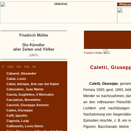
Philos
Home
Impressum
Copyright
A
B
C
D
Friedrich Müller
-
Die Künstler
aller Zeiten und Völker
Friedrich Müller
C
(1857)
|
|
|
|
|
Caletti, Giusep
C
Cam
Car
Cas
Ce
Cabanel, Alexander
Cabat, Louis
Caletti, Giuseppe
, genan
Cabel, Adriaan, Arie van der Kabel
Cabezalero, Juan Martin
Ferrara 1600, gest. 1660, bil
Caccia, Guglielmo, il Moncalvo
Meister so nachzuahmen, dass
Cacciatore, Benedetto
an den rotbraunen Fleischt
Caccioli, Giuseppe Antonio
Lichtern und nachlässige
Cades, Giuseppe
Nachahmung von Gegenstände
Caffi, Ippolito
Episoden mischte, z. B. ein n
Cagnola, Luigi
Caillouette, Louis Denis
Figuren, Bacchanale, kleine 