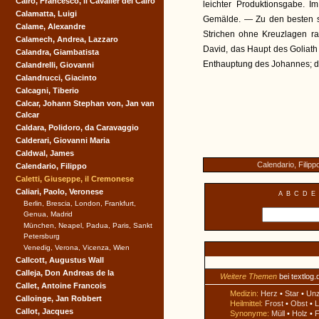
Cairo, Francesco, il Cavalier del Cairo
leichter Produktionsgabe. I
Calamatta, Luigi
Gemälde. — Zu den besten sei
Calame, Alexandre
Strichen ohne Kreuzlagen rad
Calamech, Andrea, Lazzaro
David, das Haupt des Goliath 
Calandra, Giambatista
Enthauptung des Johannes; de
Calandrelli, Giovanni
Calandrucci, Giacinto
Calcagni, Tiberio
Calcar, Johann Stephan von, Jan van
Calcar
Caldara, Polidoro, da Caravaggio
Calderari, Giovanni Maria
Caldwal, James
Calendario, Filipp
Calendario, Filippo
Caletti, Giuseppe, il Cremonese
Caliari, Paolo, Veronese
A
B
C
D
E
Berlin, Brescia, London, Frankfurt,
Genua, Madrid
München, Neapel, Padua, Paris, Sankt
Petersburg
Venedig, Verona, Vicenza, Wien
Callcott, Augustus Wall
Calleja, Don Andreas de la
Weitere Themen
bei textlog.
Callet, Antoine Francois
Medizin:
Herz
•
Star
•
Un
Calloinge, Jan Robbert
Heilmittel:
Frost
•
Obst
•
L
Callot, Jacques
Synonyme:
Müll
•
Holz
•
F