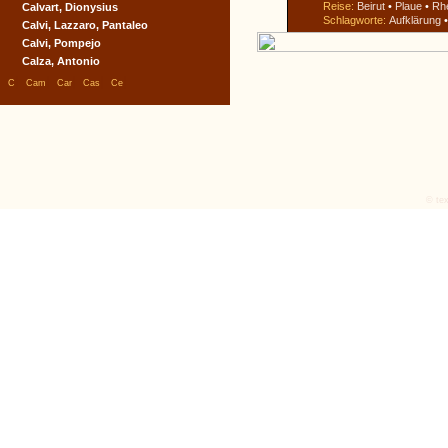
Reise:
Beirut
•
Plaue
•
Rh
Calvart, Dionysius
Schlagworte:
Aufklärung
Calvi, Lazzaro, Pantaleo
Calvi, Pompejo
Calza, Antonio
|
|
|
|
|
C
Cam
Car
Cas
Ce
© tex