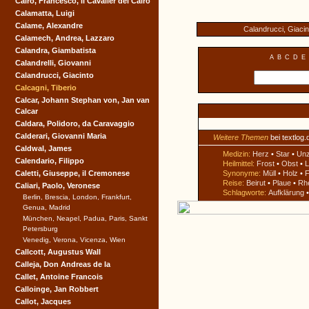
Cairo, Francesco, il Cavalier del Cairo
Calamatta, Luigi
Calame, Alexandre
Calandrucci, Giacin
Calamech, Andrea, Lazzaro
Calandra, Giambatista
A
B
C
D
E
Calandrelli, Giovanni
Calandrucci, Giacinto
Calcagni, Tiberio
Calcar, Johann Stephan von, Jan van
Calcar
Caldara, Polidoro, da Caravaggio
Calderari, Giovanni Maria
Weitere Themen
bei textlog.
Caldwal, James
Medizin:
Herz
•
Star
•
Un
Calendario, Filippo
Heilmittel:
Frost
•
Obst
•
L
Caletti, Giuseppe, il Cremonese
Synonyme:
Müll
•
Holz
•
F
Reise:
Beirut
•
Plaue
•
Rh
Caliari, Paolo, Veronese
Schlagworte:
Aufklärung
Berlin, Brescia, London, Frankfurt,
Genua, Madrid
München, Neapel, Padua, Paris, Sankt
Petersburg
Venedig, Verona, Vicenza, Wien
Callcott, Augustus Wall
Calleja, Don Andreas de la
Callet, Antoine Francois
Calloinge, Jan Robbert
Callot, Jacques