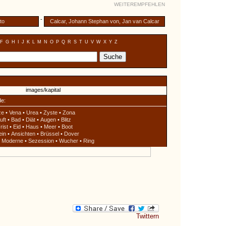
WEITEREMPFEHLEN
-
to
Calcar, Johann Stephan von, Jan van Calcar
F
G
H
I
J
K
L
M
N
O
P
Q
R
S
T
U
V
W
X
Y
Z
de:
ze
•
Vena
•
Urea
•
Zyste
•
Zona
uft
•
Bad
•
Diät
•
Augen
•
Blitz
rist
•
Eid
•
Haus
•
Meer
•
Boot
ein
•
Ansichten
•
Brüssel
•
Dover
•
Moderne
•
Sezession
•
Wucher
•
Ring
Twittern