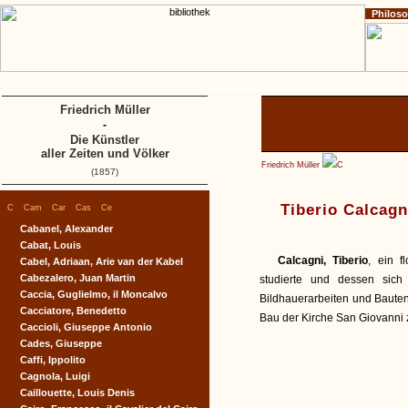
Philos
Home
Impressum
Copyright
A
B
C
D
Friedrich Müller
-
Die Künstler
aller Zeiten und Völker
Friedrich Müller
C
(1857)
|
|
|
|
|
Tiberio Calcagn
C
Cam
Car
Cas
Ce
Cabanel, Alexander
Cabat, Louis
Calcagni, Tiberio
, ein f
Cabel, Adriaan, Arie van der Kabel
Cabezalero, Juan Martin
studierte und dessen sich
Caccia, Guglielmo, il Moncalvo
Bildhauerarbeiten und Bauten,
Cacciatore, Benedetto
Bau der Kirche San Giovanni z
Caccioli, Giuseppe Antonio
Cades, Giuseppe
Caffi, Ippolito
Cagnola, Luigi
Caillouette, Louis Denis