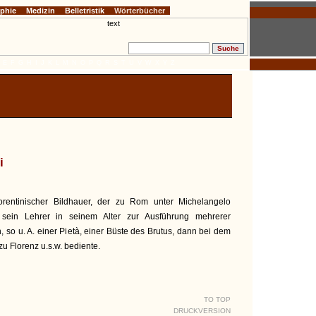
ophie
Medizin
Belletristik
Wörterbücher
E
F
G
H
I
J
K
L
M
N
O
P
Q
R
S
T
U
V
W
X
Y
Z
i
lorentinischer Bildhauer, der zu Rom unter Michelangelo
 sein Lehrer in seinem Alter zur Ausführung mehrerer
 so u. A. einer Pietà, einer Büste des Brutus, dann bei dem
u Florenz u.s.w. bediente.
TO TOP
DRUCKVERSION