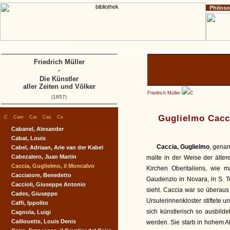
Philos
Home
Impressum
Copyright
A
B
C
D
Friedrich Müller
-
Die Künstler
aller Zeiten und Völker
Friedrich Müller
C
(1857)
|
|
|
|
|
Guglielmo Cacci
C
Cam
Car
Cas
Ce
Cabanel, Alexander
Cabat, Louis
Caccia, Guglielmo
, gena
Cabel, Adriaan, Arie van der Kabel
Cabezalero, Juan Martin
malte in der Weise der älte
Caccia, Guglielmo, il Moncalvo
Kirchen Oberitaliens, wie m
Cacciatore, Benedetto
Gaudenzio in Novara, in S. T
Caccioli, Giuseppe Antonio
sieht. Caccia war so überaus
Cades, Giuseppe
Ursulerinnenkloster stiftete 
Caffi, Ippolito
sich künstlerisch so ausbild
Cagnola, Luigi
Caillouette, Louis Denis
werden. Sie starb in hohem A