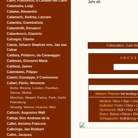
Cairo, Francesco, il Cavalier del Cairo
Jahr alt.
Calamatta, Luigi
Calame, Alexandre
Calamech, Andrea, Lazzaro
Calandra, Giambatista
Calandrelli, Giovanni
Calandrucci, Giacinto
Calcagni, Tiberio
Calcar, Johann Stephan von, Jan van
Cabezalero, Juan Ma
Calcar
Caldara, Polidoro, da Caravaggio
A
B
C
D
E
Calderari, Giovanni Maria
Caldwal, James
Calendario, Filippo
Caletti, Giuseppe, il Cremonese
Caliari, Paolo, Veronese
Berlin, Brescia, London, Frankfurt,
Genua, Madrid
Weitere Themen
bei textlog.
München, Neapel, Padua, Paris, Sankt
Medizin:
Herz
•
Star
•
Un
Petersburg
Heilmittel:
Frost
•
Obst
•
L
Venedig, Verona, Vicenza, Wien
Synonyme:
Müll
•
Holz
•
F
Callcott, Augustus Wall
Reise:
Beirut
•
Plaue
•
Rh
Calleja, Don Andreas de la
Schlagworte:
Aufklärung
Callet, Antoine Francois
Calloinge, Jan Robbert
Callot, Jacques