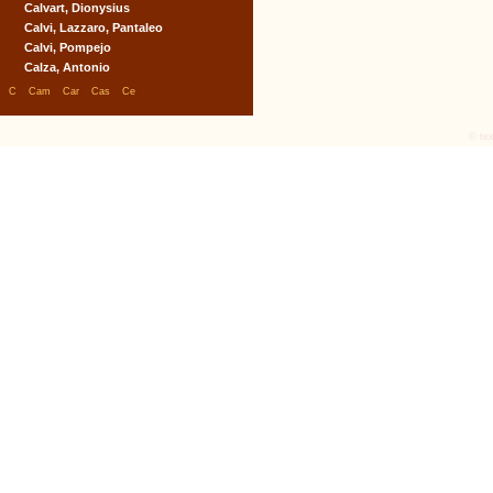
Calvart, Dionysius
Calvi, Lazzaro, Pantaleo
Calvi, Pompejo
Calza, Antonio
|
|
|
|
|
C
Cam
Car
Cas
Ce
© tex