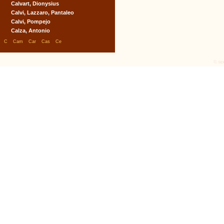
Calvart, Dionysius
Calvi, Lazzaro, Pantaleo
Calvi, Pompejo
Calza, Antonio
|
|
|
|
|
C
Cam
Car
Cas
Ce
© tex