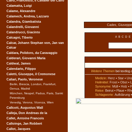
Cairo, Francesco, il Cavalier del Cairo
Calamatta, Luigi
Calame, Alexandre
Calamech, Andrea, Lazzaro
Calandra, Giambatista
Cades, Giuseppe
Calandrelli, Giovanni
Calandrucci, Giacinto
A
B
C
D
E
Calcagni, Tiberio
Calcar, Johann Stephan von, Jan van
Calcar
Caldara, Polidoro, da Caravaggio
Calderari, Giovanni Maria
Caldwal, James
Calendario, Filippo
Weitere Themen
bei textlog.
Caletti, Giuseppe, il Cremonese
Medizin:
Herz
•
Star
•
Un
Caliari, Paolo, Veronese
Heilmittel:
Frost
•
Obst
•
L
Berlin, Brescia, London, Frankfurt,
Synonyme:
Müll
•
Holz
•
F
Genua, Madrid
Reise:
Beirut
•
Plaue
•
Rh
München, Neapel, Padua, Paris, Sankt
Schlagworte:
Aufklärung
Petersburg
Venedig, Verona, Vicenza, Wien
Callcott, Augustus Wall
Calleja, Don Andreas de la
Callet, Antoine Francois
Calloinge, Jan Robbert
Callot, Jacques