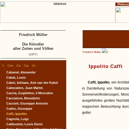
Philos
Home
Impressum
Copyright
A
B
C
D
Friedrich Müller
-
Die Künstler
aller Zeiten und Völker
Friedrich Müller
C
(1857)
|
|
|
|
|
Ippolito Caffi
C
Cam
Car
Cas
Ce
Cabanel, Alexander
Cabat, Louis
Caffi, Ippolito
, ein Archit
Cabel, Adriaan, Arie van der Kabel
Cabezalero, Juan Martin
in Darstellung von Natursze
Caccia, Guglielmo, il Moncalvo
Sonnenverfinsterungen, Mond
Cacciatore, Benedetto
ausgeführtes großes Nachtst
Caccioli, Giuseppe Antonio
magischen Beleuchtung durc
Cades, Giuseppe
gefiel.
Caffi, Ippolito
Cagnola, Luigi
Caillouette, Louis Denis