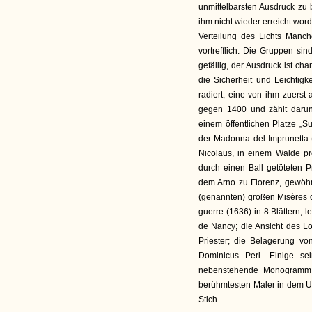
unmittelbarsten Ausdruck zu 
ihm nicht wieder erreicht wor
Verteilung des Lichts Manc
vortrefflich. Die Gruppen si
gefällig, der Ausdruck ist ch
die Sicherheit und Leichtigk
radiert, eine von ihm zuerst
gegen 1400 und zählt darunt
einem öffentlichen Platze „S
der Madonna del Imprunetta (
Nicolaus, in einem Walde pr
durch einen Ball getöteten 
dem Arno zu Florenz, gewöhnl
(genannten) großen Misères de
guerre (1636) in 8 Blättern; 
de Nancy; die Ansicht des Lo
Priester; die Belagerung v
Dominicus Peri. Einige se
nebenstehende Monogramm. 
berühmtesten Maler in dem Uf
Stich.