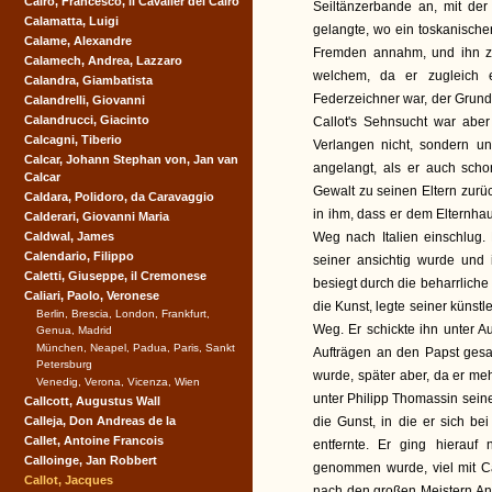
Cairo, Francesco, il Cavalier del Cairo
Seiltänzerbande an, mit de
Calamatta, Luigi
gelangte, wo ein toskanischer
Calame, Alexandre
Fremden annahm, und ihn zu
Calamech, Andrea, Lazzaro
welchem, da er zugleich ei
Calandra, Giambatista
Federzeichner war, der Grund
Calandrelli, Giovanni
Calandrucci, Giacinto
Callot's Sehnsucht war abe
Calcagni, Tiberio
Verlangen nicht, sondern un
Calcar, Johann Stephan von, Jan van
angelangt, als er auch sch
Calcar
Gewalt zu seinen Eltern zurü
Caldara, Polidoro, da Caravaggio
in ihm, dass er dem Elternha
Calderari, Giovanni Maria
Caldwal, James
Weg nach Italien einschlug.
Calendario, Filippo
seiner ansichtig wurde und 
Caletti, Giuseppe, il Cremonese
besiegt durch die beharrlich
Caliari, Paolo, Veronese
die Kunst, legte seiner künst
Berlin, Brescia, London, Frankfurt,
Weg. Er schickte ihn unter A
Genua, Madrid
München, Neapel, Padua, Paris, Sankt
Aufträgen an den Papst gesa
Petersburg
wurde, später aber, da er m
Venedig, Verona, Vicenza, Wien
unter Philipp Thomassin seine 
Callcott, Augustus Wall
Calleja, Don Andreas de la
die Gunst, in die er sich b
Callet, Antoine Francois
entfernte. Er ging hierauf
Calloinge, Jan Robbert
genommen wurde, viel mit Ca
Callot, Jacques
nach den großen Meistern And