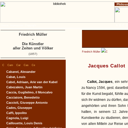
Philos
Home
Impressum
Copyright
A
B
C
D
Friedrich Müller
-
Die Künstler
aller Zeiten und Völker
Friedrich Müller
C
(1857)
|
|
|
|
|
Jacques Callot
C
Cam
Car
Cas
Ce
Cabanel, Alexander
Cabat, Louis
Callot, Jacques
, ein seh
Cabel, Adriaan, Arie van der Kabel
Cabezalero, Juan Martin
zu Nancy 1594, gest. daselbs
Caccia, Guglielmo, il Moncalvo
für die Kunst begabt, fühlte 
Cacciatore, Benedetto
sich ihr widmen zu dürfen, da
Caccioli, Giuseppe Antonio
angehörten und ihren Sohn f
Cades, Giuseppe
hatten, in seinem 12. Jahr
Caffi, Ippolito
Kunstwerke zu studieren, de
Cagnola, Luigi
Caillouette, Louis Denis
von allen Mitteln zur Reise 