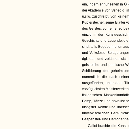
ein, indem er nur selten in Ö
der Akademie von Venedig, im
u.s.w. zuschreibt, von keine
Kupferstecher, seine Blätter v
des Geistes, von einer so be
einzig in der Kunstgeschich
Geschichte und Legende, die 
sind, teils Begebenheiten au
und Volksfeste, Belagerunge
dgl. dar, und zeichnen sich
geistreiche und poetische 
Schilderung der geheimst
namentlich die nach sein
ausgeführten, unter dem Tit
vorzüglichsten Meisterwerken
italienischen Maskenkomödi
Pomp, Tänze und novellistis
lustigster Komik und unersch
unverwischlichen Gemütlichke
Gespenster- und Dämonenhaft
Callot brachte die Kunst