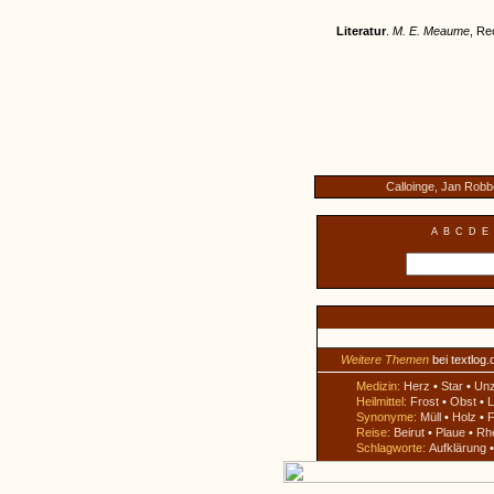
Literatur
.
M. E. Meaume
, Re
Calloinge, Jan Robb
A
B
C
D
E
Weitere Themen
bei textlog.
Medizin:
Herz
•
Star
•
Un
Heilmittel:
Frost
•
Obst
•
L
Synonyme:
Müll
•
Holz
•
F
Reise:
Beirut
•
Plaue
•
Rh
Schlagworte:
Aufklärung