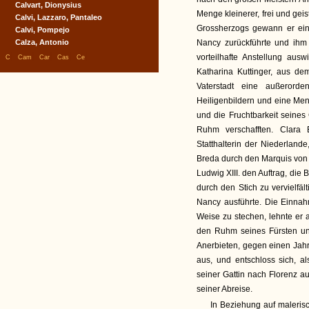
Calvart, Dionysius
Menge kleinerer, frei und gei
Calvi, Lazzaro, Pantaleo
Grossherzogs gewann er ein
Calvi, Pompejo
Calza, Antonio
Nancy zurückführte und ihm
|
|
|
|
|
vorteilhafte Anstellung aus
C
Cam
Car
Cas
Ce
Katharina Kuttinger, aus de
Vaterstadt eine außerorde
Heiligenbildern und eine Men
und die Fruchtbarkeit seines
Ruhm verschafften. Clara 
Statthalterin der Niederland
Breda durch den Marquis von 
Ludwig XIII. den Auftrag, di
durch den Stich zu vervielfält
Nancy ausführte. Die Einnahm
Weise zu stechen, lehnte er 
den Ruhm seines Fürsten und
Anerbieten, gegen einen Jahr
aus, und entschloss sich, al
seiner Gattin nach Florenz 
seiner Abreise.
In Beziehung auf maleris