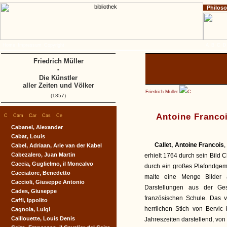
Philos
Home
Impressum
Copyright
A
B
C
D
Friedrich Müller
-
Die Künstler
aller Zeiten und Völker
Friedrich Müller
C
(1857)
|
|
|
|
|
Antoine Francoi
C
Cam
Car
Cas
Ce
Cabanel, Alexander
Cabat, Louis
Callet, Antoine Francois
,
Cabel, Adriaan, Arie van der Kabel
Cabezalero, Juan Martin
erhielt 1764 durch sein Bild
Caccia, Guglielmo, il Moncalvo
durch ein großes Plafondgemä
Cacciatore, Benedetto
malte eine Menge Bilder a
Caccioli, Giuseppe Antonio
Darstellungen aus der Ges
Cades, Giuseppe
französischen Schule. Das v
Caffi, Ippolito
herrlichen Stich von Bervic
Cagnola, Luigi
Caillouette, Louis Denis
Jahreszeiten darstellend, vo