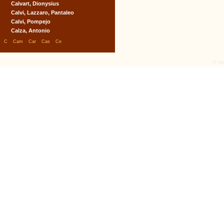
Calvart, Dionysius
Calvi, Lazzaro, Pantaleo
Calvi, Pompejo
Calza, Antonio
|
|
|
|
|
C
Cam
Car
Cas
Ce
© tex