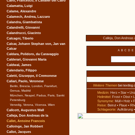
Cairo, Francesco, il Cavalier del Cairo
Calamatta, Luigi
Calame, Alexandre
Calamech, Andrea, Lazzaro
Calandra, Giambatista
Calandrelli, Giovanni
Calandrucci, Giacinto
Calleja, Don Andreas 
Calcagni, Tiberio
Calcar, Johann Stephan von, Jan van
Calcar
A
B
C
D
E
Caldara, Polidoro, da Caravaggio
Calderari, Giovanni Maria
Caldwal, James
Calendario, Filippo
Caletti, Giuseppe, il Cremonese
Caliari, Paolo, Veronese
Weitere Themen
bei textlog.
Berlin, Brescia, London, Frankfurt,
Genua, Madrid
Medizin:
Herz
•
Star
•
Un
München, Neapel, Padua, Paris, Sankt
Heilmittel:
Frost
•
Obst
•
L
Petersburg
Synonyme:
Müll
•
Holz
•
F
Venedig, Verona, Vicenza, Wien
Reise:
Beirut
•
Plaue
•
Rh
Schlagworte:
Aufklärung
Callcott, Augustus Wall
Calleja, Don Andreas de la
Callet, Antoine Francois
Calloinge, Jan Robbert
Callot, Jacques