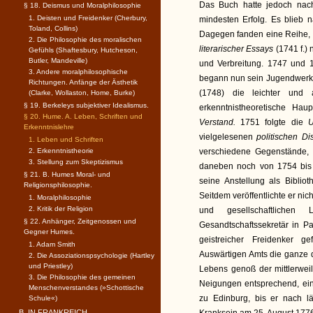
Das Buch hatte jedoch nach
§ 18. Deismus und Moralphilosophie
1. Deisten und Freidenker (Cherbury,
mindesten Erfolg. Es blieb
Toland, Collins)
Dagegen fanden eine Reihe,
2. Die Philosophie des moralischen
literarischer Essays
(1741 f.) 
Gefühls (Shaftesbury, Hutcheson,
Butler, Mandeville)
und Verbreitung. 1747 und 1
3. Andere moralphilosophische
begann nun sein Jugendwerk u
Richtungen. Anfänge der Ästhetik
(1748) die leichter und 
(Clarke, Wollaston, Home, Burke)
§ 19. Berkeleys subjektiver Idealismus.
erkenntnistheoretische Haup
§ 20. Hume. A. Leben, Schriften und
Verstand.
1751 folgte die
U
Erkenntnislehre
vielgelesenen
politischen Di
1. Leben und Schriften
2. Erkenntnistheorie
verschiedene Gegenstände
3. Stellung zum Skeptizismus
daneben noch von 1754 bis
§ 21. B. Humes Moral- und
seine Anstellung als Bibliot
Religionsphilosophie.
Seitdem veröffentlichte er ni
1. Moralphilosophie
2. Kritik der Religion
und gesellschaftlich
§ 22. Anhänger, Zeitgenossen und
Gesandtschaftssekretär in Pa
Gegner Humes.
geistreicher Freidenker ge
1. Adam Smith
Auswärtigen Amts die ganze d
2. Die Assoziationspsychologie (Hartley
und Priestley)
Lebens genoß der mittlerwe
3. Die Philosophie des gemeinen
Neigungen entsprechend, ein
Menschenverstandes (»Schottische
zu Edinburg, bis er nach l
Schule«)
B. IN FRANKREICH