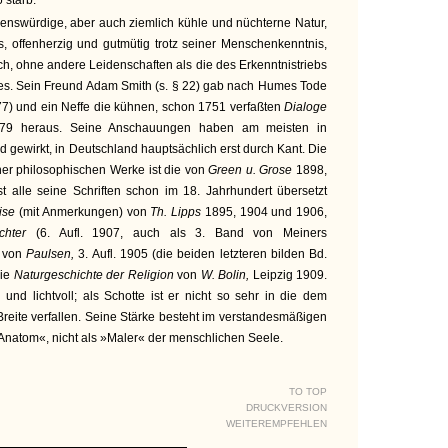
 starb.
benswürdige, aber auch ziemlich kühle und nüchterne Natur,
ns, offenherzig und gutmütig trotz seiner Menschenkenntnis,
ch, ohne andere Leidenschaften als die des Erkenntnistriebs
zes. Sein Freund Adam Smith (s. § 22) gab nach Humes Tode
7) und ein Neffe die kühnen, schon 1751 verfaßten
Dialoge
79 heraus. Seine Anschauungen haben am meisten in
d gewirkt, in Deutschland hauptsächlich erst durch Kant. Die
er philosophischen Werke ist die von
Green u. Grose
1898,
t alle seine Schriften schon im 18. Jahrhundert übersetzt
tise
(mit Anmerkungen) von
Th. Lipps
1895, 1904 und 1906,
ichter
(6. Aufl. 1907, auch als 3. Band von Meiners
e
von
Paulsen,
3. Aufl. 1905 (die beiden letzteren bilden Bd.
ie
Naturgeschichte der Religion
von
W. Bolin,
Leipzig 1909.
 und lichtvoll; als Schotte ist er nicht so sehr in die dem
Breite verfallen. Seine Stärke besteht im verstandesmäßigen
s »Anatom«, nicht als »Maler« der menschlichen Seele.
TO TOP
DRUCKVERSION
WEITEREMPFEHLEN