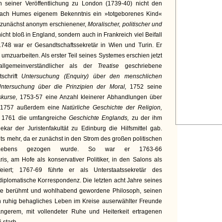
 seiner Veröffentlichung zu London (1739-40) nicht den
 nach Humes eigenem Bekenntnis ein »totgeborenes Kind«
 zunächst anonym erschienener,
Moralischer, politischer und
nicht bloß in England, sondern auch in Frankreich viel Beifall
748 war er Gesandtschaftssekretär in Wien und Turin. Er
mzuarbeiten. Als erster Teil seines Systemes erschien jetzt
allgemeinverständlicher als der
Treatise
geschriebene
tschrift
Untersuchung (Enquiry) über den menschlichen
ntersuchung über die Prinzipien der Moral,
1752 seine
skurse,
1753-57 eine Anzahl kleinerer Abhandlungen über
, 1757 außerdem eine
Natürliche Geschichte der Religion,
 1761 die umfangreiche
Geschichte Englands,
zu der ihm
hekar der Juristenfakultät zu Edinburg die Hilfsmittel gab.
chts mehr, da er zunächst in den Strom des großen politischen
en Lebens gezogen wurde. So war er 1763-66
ris, am Hofe als konservativer Politiker, in den Salons als
feiert; 1767-69 führte er als Unterstaatssekretär des
iplomatische Korrespondenz. Die letzten acht Jahre seines
ile berühmt und wohlhabend gewordene Philosoph, seinen
 ruhig behagliches Leben im Kreise auserwählter Freunde
ängerem, mit vollendeter Ruhe und Heiterkeit ertragenen