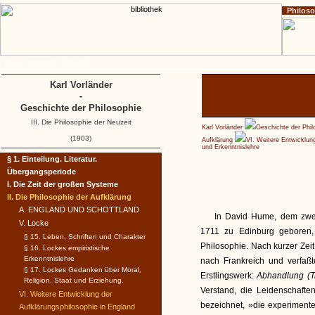
Philos
Home
Impressum
Copyright
Karl Vorländer
-
Geschichte der Philosophie
III. Die Philosophie der Neuzeit
Karl Vorländer
Geschichte der Phil
(1903)
Aufklärung
VI. Weitere Entwicklun
und Erkenntnislehre
§ 1. Einteilung. Literatur.
Übergangsperiode
I. Die Zeit der großen Systeme
II. Die Philosophie der Aufklärung
A. ENGLAND UND SCHOTTLAND
In David Hume, dem zweit
V. Locke
1711 zu Edinburg geboren, 
§ 15. Leben, Schriften und Charakter
Philosophie. Nach kurzer Zeit 
§ 16. Lockes empiristische
Erkenntnislehre
nach Frankreich und verfaßt
§ 17. Lockes Gedanken über Moral,
Erstlingswerk:
Abhandlung (Tr
Religion, Staat und Erziehung.
Verstand, die Leidenschafte
VI. Weitere Entwicklung der
bezeichnet, »die experiment
Aufklärungsphilosophie in England