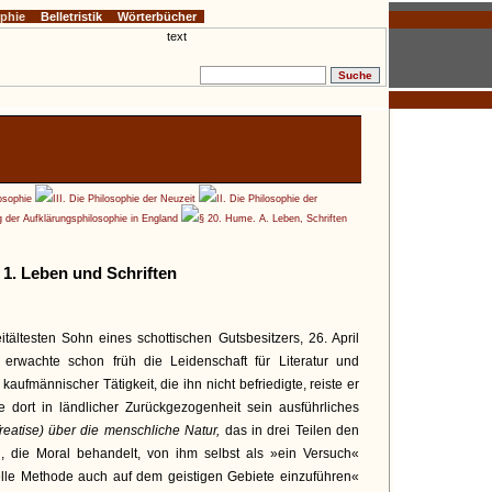
ophie
Belletristik
Wörterbücher
osophie
III. Die Philosophie der Neuzeit
II. Die Philosophie der
g der Aufklärungsphilosophie in England
§ 20. Hume. A. Leben, Schriften
1. Leben und Schriften
ältesten Sohn eines schottischen Gutsbesitzers, 26. April
erwachte schon früh die Leidenschaft für Literatur und
kaufmännischer Tätigkeit, die ihn nicht befriedigte, reiste er
e dort in ländlicher Zurückgezogenheit sein ausführliches
eatise) über die menschliche Natur,
das in drei Teilen den
n, die Moral behandelt, von ihm selbst als »ein Versuch«
elle Methode auch auf dem geistigen Gebiete einzuführen«