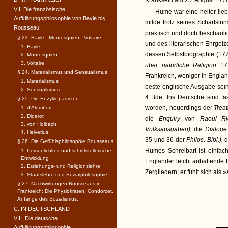
Kranksein am 25. August 1776
VII. Die französische
Hume war eine heiter lie
Aufklärungsphilosophie von Bayle bis
milde trotz seines Scharfsin
Rousseau
praktisch und doch beschauli
§ 23. Bayle - Montesquieu - Voltaire.
und des literarischen Ehrgei
1. Bayle
dessen Selbstbiographie (177
2. Montesquieu
3. Voltaire
über natürliche Religion
17
§ 24. Materialismus und Sensualismus
Frankreich, weniger in Englan
1. Materialismus
beste englische Ausgabe sein
2. Sensualismus
4 Bde. Ins Deutsche sind fas
§ 25. Die Enzyklopädisten
worden, neuerdings der
Trea
1. d'Alembert
2. Diderot
die
Enquiry
von
Raoul R
3. von Holbach
Volksausgaben),
die
Dialog
4. Helvetius
35 und 36 der
Philos. Bibl.),
d
§ 26. Die Gefühlsphilosophie Rousseaus.
Humes Schreibart ist einfach
1. Persönlichkeit und schriftstellerische
Entwicklung
Engländer leicht anhaftende 
2. Erziehungs- und Religionslehre
Zergliedern; er fühlt sich al
3. Staatslehre und Sozialphilosophie
§ 27. Nachwirkungen Rousseaus in
Frankreich: Die Physiokraten. Condorcet.
Anfänge des Sozialismus.
C. IN DEUTSCHLAND
VIII. Die deutsche
Aufklärungsphilosophie