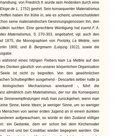
ehandlung; von Friedrich II. wurde sein Andenken durch eine
(Eloge de L.
1752) geehrt. Sein konsequenter Materialismus
hriften haben ihn frühe in, wie es scheint, unverschuldeten
schon seine materialistischen Gesinnungsgenossen ihn, den
hütteln suchten. Eine gerechtere Würdigung hat zuerst
F. A.
 des Materialismus,
S. 270-303, angebahnt; vgl. auch den
ond
1875, die Monographien von
Poritzky, La Mettrie, sein
erlin 1900, und
B. Bergmann
(Leipzig 1912), sowie die
Ausgabe.
 während eines hitzigen Fiebers kam La Mettrie auf den
es Denken gänzlich von unserer körperlichen Organisation
 Seele ist nicht zu begreifen. Von den gewöhnlichen
ischen Schulbegriffen ausgehend - Descartes selber hatte ja
 biologischen Mechanismus anerkannt! -, führt die
anz allmählich zum Materialismus, der nur die Konsequenz
f die Sinnenempfindungen muß man zurückgehen, wenn man
Keine Sinne, keine Ideen; je weniger Sinne, um so weniger
n Menschen von seiner ersten Jugend an in einem dunklen
t anderen aufgewachsen, so würde er den Zustand völliger
eren: ein Gedanke, dem wir schon bei dem Kirchenvater
egnet sind und bei Condillac wieder begegnen werden. Die