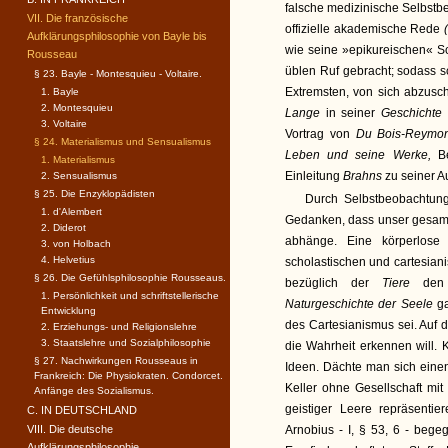
falsche medizinische Selbstb
VII. Die französische
offizielle akademische Rede
Aufklärungsphilosophie von Bayle bis
wie seine »epikureischen« Sc
Rousseau
üblen Ruf gebracht; sodass 
§ 23. Bayle - Montesquieu - Voltaire.
Extremsten, von sich abzusc
1. Bayle
2. Montesquieu
Lange
in seiner
Geschichte
3. Voltaire
Vortrag von
Du Bois-Reym
§ 24. Materialismus und Sensualismus
Leben und seine Werke,
B
1. Materialismus
Einleitung
Brahns
zu seiner 
2. Sensualismus
§ 25. Die Enzyklopädisten
Durch Selbstbeobachtung
1. d'Alembert
Gedanken, dass unser gesamt
2. Diderot
abhänge. Eine körperlose
3. von Holbach
4. Helvetius
scholastischen und cartesian
§ 26. Die Gefühlsphilosophie Rousseaus.
bezüglich der
Tiere
den
1. Persönlichkeit und schriftstellerische
Naturgeschichte der Seele
g
Entwicklung
des Cartesianismus sei. Au
2. Erziehungs- und Religionslehre
3. Staatslehre und Sozialphilosophie
die Wahrheit erkennen will. 
§ 27. Nachwirkungen Rousseaus in
Ideen. Dächte man sich eine
Frankreich: Die Physiokraten. Condorcet.
Keller ohne Gesellschaft mi
Anfänge des Sozialismus.
geistiger Leere repräsenti
C. IN DEUTSCHLAND
VIII. Die deutsche
Arnobius - I, § 53, 6 - beg
Aufklärungsphilosophie