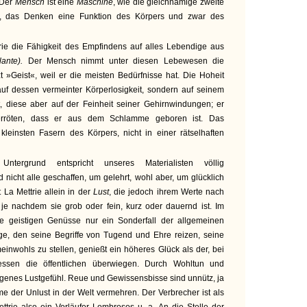
 Der
Mensch
ist eine
Maschine
, wie die gleichnamige zweite
cht, das Denken eine Funktion des Körpers und zwar des
rie die Fähigkeit des Empfindens auf alles Lebendige aus
lante).
Der Mensch nimmt unter diesen Lebewesen die
zt »Geist«, weil er die meisten Bedürfnisse hat. Die Hoheit
auf dessen vermeinter Körperlosigkeit, sondern auf seinem
, diese aber auf der Feinheit seiner Gehirnwindungen; er
 erröten, dass er aus dem Schlamme geboren ist. Das
kleinsten Fasern des Körpers, nicht in einer rätselhaften
Untergrund entspricht unseres Materialisten völlig
nd nicht alle geschaffen, um gelehrt, wohl aber, um glücklich
 La Mettrie allein in der
Lust
, die jedoch ihrem Werte nach
 je nachdem sie grob oder fein, kurz oder dauernd ist. Im
ie geistigen Genüsse nur ein Sonderfall der allgemeinen
ige, den seine Begriffe von Tugend und Ehre reizen, seine
einwohls zu stellen, genießt ein höheres Glück als der, bei
ressen die öffentlichen überwiegen. Durch Wohltun und
genes Lustgefühl. Reue und Gewissensbisse sind unnütz, ja
me der Unlust in der Welt vermehren. Der Verbrecher ist als