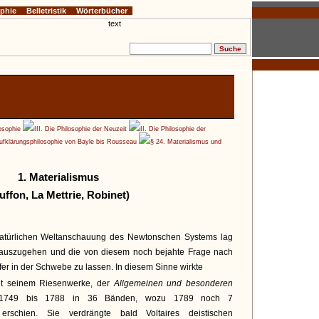
ophie
Belletristik
Wörterbücher
osophie
III. Die Philosophie der Neuzeit
II. Die Philosophie der
Aufklärungsphilosophie von Bayle bis Rousseau
§ 24. Materialismus und
1. Materialismus
uffon, La Mettrie, Robinet)
atürlichen Weltanschauung des Newtonschen Systems lag
nauszugehen und die von diesem noch bejahte Frage nach
er in der Schwebe zu lassen. In diesem Sinne wirkte
it seinem Riesenwerke, der
Allgemeinen und besonderen
1749 bis 1788 in 36 Bänden, wozu 1789 noch 7
rschien. Sie verdrängte bald Voltaires deistischen