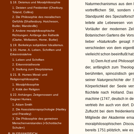
§ 18. Deismus und Moralphilosophie
Naturmechanismus aus den Pa
1. Deisten und Freidenker (Cherbury,
vortrefflichen Stil, sonde
Toland, Collins)
Standpunkt des Spezialforsc
2. Die Philosophie des moralischen
Gefühls (Shaftesbury, Hutcheson,
leitete alle Lebewesen vo
Butler, Mandeville)
Vorläufer der modernen Zel
3. Andere moralphilosophische
Botanischen Gartens die Vors
Richtungen. Anfänge der Ästhetik
(Clarke, Wollaston, Home, Burke)
lieber »Naturkraft« gesagt
§ 19. Berkeleys subjektiver Idealismus.
verschieden von dem eigentl
§ 20. Hume. A. Leben, Schriften und
vielleicht schon beeinflußt hat
Erkenntnislehre
1. Leben und Schriften
b) Dem Arzt und Philoso
2. Erkenntnistheorie
der, anfänglich zum Theolo
3. Stellung zum Skeptizismus
berühmten, spinozistisch g
§ 21. B. Humes Moral- und
Religionsphilosophie.
seiner
Naturgeschichte der
1. Moralphilosophie
Körperlichkeit der Seele ver
2. Kritik der Religion
flüchtete nach Holland. Das
§ 22. Anhänger, Zeitgenossen und
machine
(1747, deutsch in d
Gegner Humes.
1. Adam Smith
vertrieb ihn auch von dort. 
2. Die Assoziationspsychologie (Hartley
Zuflucht bei dem freidenker
und Priestley)
Mitgliede der Akademie erna
3. Die Philosophie des gemeinen
Menschenverstandes (»Schottische
moralphilosophischen
Disco
Schule«)
bereits 1751 plötzlich, wie e
B. IN FRANKREICH