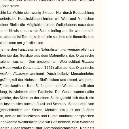
ttrie also ein Vorläufer Lombrosos u. a. An die Stelle der
Ärzte treten.
chte La Mettrie sich wenig Skrupel. Nur durch Beobachtung
apriorische Konstruktionen lernen wir Welt und Menschen
 einer Stelle die Möglichkeit eines Weiterlebens nach dem
e nicht wisse, dass ein Schmetterling aus ihr werden soll.
; aber es ist Torheit, sich um ein solches rein theoretisches
st lebt man am glücklichsten.
 die meisten französischen Naturalisten, nur weniger offen als
indem sie das Geistige aus dem Materiellen, das Organische
uleiten suchten. Den umgekehrten Weg schlägt
Robinet
nem Hauptwerke
De la nature
(1761) alles auf das Organische
ersalen Vitalismus
annimmt. Durch Leibniz' Monadenlehre
gsfähigkeit der kleinsten Stoffteilchen und nimmt, wie jener,
 eine kontinuierliche Stufenreihe aller Wesen an, teilt aber
llung, ist vielmehr eher Pantheist. Die Gesamtsumme aller
 gleiche, das Mehr an der einen Stelle gleicht sich durch ein
as bezieht sich auch auf Lust und Schmerz. Seine Lehre von
nschließlich der Sterne, Metalle usw.!) ist der Buffons
inn, den er mit Hutcheson und Hume annimmt, entsprechen
nbekannte Weltursache, die wir Gott nennen, ist in Wahrheit
elegten Eigenschaften sind Anthropomorphismen. Robinets