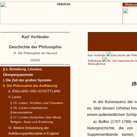
Philos
Home
Impressum
Copyright
Karl Vorländer
-
Geschichte der Philosophie
III. Die Philosophie der Neuzeit
Karl Vorländer
Geschichte der Phil
(1903)
Aufklärung
VII. Die französische 
Sensualismus
§ 1. Einteilung. Literatur.
Übergangsperiode
I. Die Zeit der großen Systeme
(B
II. Die Philosophie der Aufklärung
A. ENGLAND UND SCHOTTLAND
V. Locke
In der Konsequenz der n
§ 15. Leben, Schriften und Charakter
§ 16. Lockes empiristische
es, über dessen Urheber hi
Erkenntnislehre
einem außerweltlichen Schöpf
§ 17. Lockes Gedanken über Moral,
a)
Buffon
(1707-1788) m
Religion, Staat und Erziehung.
VI. Weitere Entwicklung der
Naturgeschichte,
die von 
Aufklärungsphilosophie in England
Supplementbände kamen, e