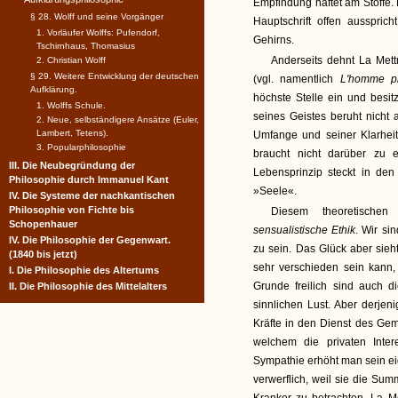
Empfindung haftet am Stoffe.
§ 28. Wolff und seine Vorgänger
Hauptschrift offen ausspri
1. Vorläufer Wolffs: Pufendorf,
Gehirns.
Tschirnhaus, Thomasius
Anderseits dehnt La Mett
2. Christian Wolff
§ 29. Weitere Entwicklung der deutschen
(vgl. namentlich
L'homme p
Aufklärung.
höchste Stelle ein und besit
1. Wolffs Schule.
seines Geistes beruht nicht 
2. Neue, selbständigere Ansätze (Euler,
Lambert, Tetens).
Umfange und seiner Klarheit
3. Popularphilosophie
braucht nicht darüber zu
III. Die Neubegründung der
Lebensprinzip steckt in den 
Philosophie durch Immanuel Kant
»Seele«.
IV. Die Systeme der nachkantischen
Philosophie von Fichte bis
Diesem theoretischen 
Schopenhauer
sensualistische Ethik
. Wir si
IV. Die Philosophie der Gegenwart.
zu sein. Das Glück aber sieht
(1840 bis jetzt)
sehr verschieden sein kann,
I. Die Philosophie des Altertums
Grunde freilich sind auch d
II. Die Philosophie des Mittelalters
sinnlichen Lust. Aber derjen
Kräfte in den Dienst des Gem
welchem die privaten Inte
Sympathie erhöht man sein ei
verwerflich, weil sie die Sum