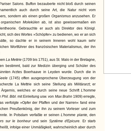
riser Salons. Buffon bezauberte nicht bloß durch seinen
rn namentlich auch durch seine Art, die Natur nicht vom
hers, sondern als einen großen
Organismus
anzusehen. Er
n
organischen Molekülen
ab, ist also gewissermaßen ein
lentheorie. Gebrauchte er auch als Direktor des Königl.
icht, sich des Wortes »Schöpfer« zu bedienen, wo er an sich
 hätte, so dachte er in seinem Inneren wohl kaum sehr
ichen Wortführer des französischen Materialismus, der ihn
:
phen
La Mettrie
(1709 bis 1751), aus St. Malo in der Bretagne,
gen bestimmt, bald zur Medizin überging und Schüler des
esinnten Arztes Boerhaave in Leyden wurde. Durch die in
 Seele
(1745) offen ausgesprochene Überzeugung von der
scherzte La Mettrie sich seine Stellung als Militärarzt; er
 Ärgernis, welches er durch seine neue Schrift
L'homme
er
Phil. Bibl.
mit Einleitung usw. von
Max Brahn
1909) erregte,
Das verfolgte »Opfer der Pfaffen und der Narren« fand eine
ischen Preußenkönig, der ihn zu seinem Vorleser und zum
nnte. In Potsdam verfaßte er seinen
L'homme plante,
den
urs sur le bonheur
und sein
Système d'Epicure.
Er starb
s heißt, infolge einer Unmäßigkeit, wahrscheinlich aber durch