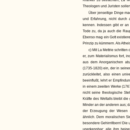
Kranker zu betrachten, La Me
Theologen und Juristen sollen 
Über jenseitige Dinge ma
und Erfahrung, nicht durch 
kennen. Indessen gibt er an
Tode zu, da ja auch die Raup
Ebenso mag ein Gott existieren
Prinzip zu kümmern. Als Athei
c) Mit La Mettrie schritten
er, zum Materialismus fort, 
aus dem Anorganischen abz
(1735-1820) ein, der in sei
zurückleitet, also einen
univ
beeinflußt, lehrt er Empfindun
in einem zweiten Werke (1767)
nicht seine theologische Ste
Kräfte des Weltalls bleibt die
Minder an der anderen aus; d
der Erzeugung der Wesen (ei
ähnlich. Dem moralischen S
besondere Gehirnfibern! Die u
unerkennbar; alle ihm beig