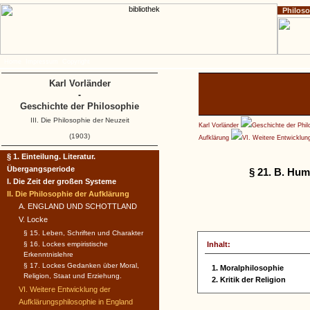
Philos
Home
Impressum
Copyright
Karl Vorländer
-
Geschichte der Philosophie
III. Die Philosophie der Neuzeit
Karl Vorländer
Geschichte der Phil
(1903)
Aufklärung
VI. Weitere Entwicklun
§ 1. Einteilung. Literatur.
Übergangsperiode
§ 21. B. Hum
I. Die Zeit der großen Systeme
II. Die Philosophie der Aufklärung
A. ENGLAND UND SCHOTTLAND
V. Locke
§ 15. Leben, Schriften und Charakter
§ 16. Lockes empiristische
Inhalt:
Erkenntnislehre
§ 17. Lockes Gedanken über Moral,
1. Moralphilosophie
Religion, Staat und Erziehung.
2. Kritik der Religion
VI. Weitere Entwicklung der
Aufklärungsphilosophie in England