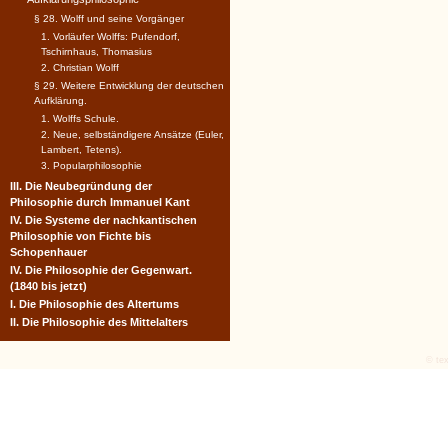
§ 28. Wolff und seine Vorgänger
1. Vorläufer Wolffs: Pufendorf,
Tschirnhaus, Thomasius
2. Christian Wolff
§ 29. Weitere Entwicklung der deutschen
Aufklärung.
1. Wolffs Schule.
2. Neue, selbständigere Ansätze (Euler,
Lambert, Tetens).
3. Popularphilosophie
III. Die Neubegründung der
Philosophie durch Immanuel Kant
IV. Die Systeme der nachkantischen
Philosophie von Fichte bis
Schopenhauer
IV. Die Philosophie der Gegenwart.
(1840 bis jetzt)
I. Die Philosophie des Altertums
II. Die Philosophie des Mittelalters
© tex