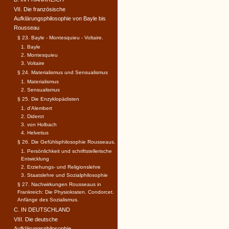
VII. Die französische
Aufklärungsphilosophie von Bayle bis
Rousseau
§ 23. Bayle - Montesquieu - Voltaire.
1. Bayle
2. Montesquieu
3. Voltaire
§ 24. Materialismus und Sensualismus
1. Materialismus
2. Sensualismus
§ 25. Die Enzyklopädisten
1. d'Alembert
2. Diderot
3. von Holbach
4. Helvetius
§ 26. Die Gefühlsphilosophie Rousseaus.
1. Persönlichkeit und schriftstellerische
Entwicklung
2. Erziehungs- und Religionslehre
3. Staatslehre und Sozialphilosophie
§ 27. Nachwirkungen Rousseaus in
Frankreich: Die Physiokraten. Condorcet.
Anfänge des Sozialismus.
C. IN DEUTSCHLAND
VIII. Die deutsche
Aufklärungsphilosophie