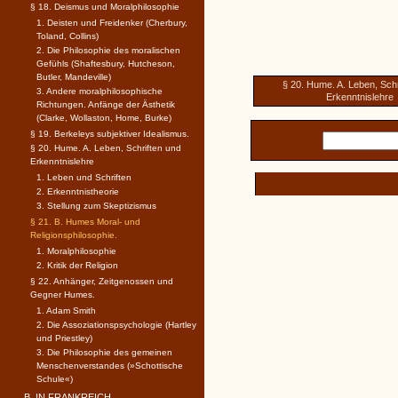
§ 18. Deismus und Moralphilosophie
1. Deisten und Freidenker (Cherbury,
Toland, Collins)
2. Die Philosophie des moralischen
Gefühls (Shaftesbury, Hutcheson,
Butler, Mandeville)
§ 20. Hume. A. Leben, Schr
3. Andere moralphilosophische
Erkenntnislehre
Richtungen. Anfänge der Ästhetik
(Clarke, Wollaston, Home, Burke)
§ 19. Berkeleys subjektiver Idealismus.
§ 20. Hume. A. Leben, Schriften und
Erkenntnislehre
1. Leben und Schriften
2. Erkenntnistheorie
3. Stellung zum Skeptizismus
§ 21. B. Humes Moral- und
Religionsphilosophie.
1. Moralphilosophie
2. Kritik der Religion
§ 22. Anhänger, Zeitgenossen und
Gegner Humes.
1. Adam Smith
2. Die Assoziationspsychologie (Hartley
und Priestley)
3. Die Philosophie des gemeinen
Menschenverstandes (»Schottische
Schule«)
B. IN FRANKREICH