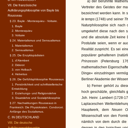
a) der berühmte Mathem
VII. Die französische
Vertreter des Geistes der m
Aufklärungsphilosophie von Bayle bis
bezeichnet werden kann. In 
Rousseau
le temps
(1748) und seiner
Th
§ 23. Bayle - Montesquieu - Voltaire.
Naturphilosophie sich nach 
1. Bayle
2. Montesquieu
umgekehrt diese nach den s
3. Voltaire
und die absolute Zeit keine
§ 24. Materialismus und Sensualismus
Postulate seien, wenn er au
1. Materialismus
Realität zuspricht. Es sei e
2. Sensualismus
populärer gehaltenen (natürl
§ 25. Die Enzyklopädisten
1. d'Alembert
Prinzessin
(Petersburg 176
2. Diderot
mathematischen Eigenschaften
3. von Holbach
Dinge« einzudringen vermög
4. Helvetius
Berliner Akademie der Wissen
§ 26. Die Gefühlsphilosophie Rousseaus.
1. Persönlichkeit und schriftstellerische
b) Ferner gehört zu dies
Entwicklung
hoch geschätzte, gleichfalls
2. Erziehungs- und Religionslehre
Joh. Heinr.
Lambert
(1728-17
3. Staatslehre und Sozialphilosophie
§ 27. Nachwirkungen Rousseaus in
Laplaceschen Weltentstehun
Frankreich: Die Physiokraten. Condorcet.
Hauptwerk, dem
Neuen O
Anfänge des Sozialismus.
Wissenschaft von den Form
C. IN DEUTSCHLAND
nämlich von dem durch di
VIII. Die deutsche
dessen in den logischen un
Aufklärungsphilosophie