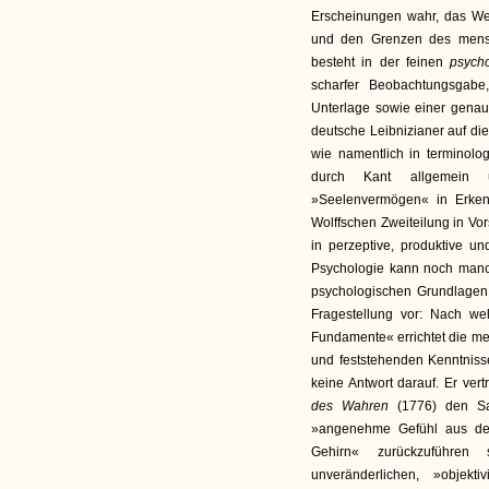
Erscheinungen wahr, das We
und den Grenzen des mensch
besteht in der feinen
psych
scharfer Beobachtungsgabe,
Unterlage sowie einer gena
deutsche Leibnizianer auf die
wie namentlich in terminolo
durch Kant allgemein ü
»Seelenvermögen« in Erken
Wolffschen Zweiteilung in Vor
in perzeptive, produktive u
Psychologie kann noch manch
psychologischen Grundlagen z
Fragestellung vor: Nach we
Fundamente« errichtet die me
und feststehenden Kenntnisse
keine Antwort darauf. Er vert
des Wahren
(1776) den S
»angenehme Gefühl aus de
Gehirn« zurückzuführen s
unveränderlichen, »objekti