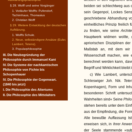
§ 28. Wolff und seine Vorgänger
beiden sei schlechtweg aus 
1. Vorläufer Wolffs: Pufendorf,
sein Gegenpol, Lockes Sensu
Tschirnhaus, Thomasius
geschriebene Abhandlung 
2. Christian Wolff
einheitliches Prinzip freilic
§ 29. Weitere Entwicklung der deutschen
Aufklärung.
zu finden, wie seine
Archit
1. Wolffs Schule.
Hauptwerk widmen wollte, g
2. Neue, selbständigere Ansätze (Euler,
apriorischen Disziplinen de
Lambert, Tetens).
3. Popularphilosophie
Maßstab an, mit dem wir 
III. Die Neubegründung der
Wissenschaft machen, wie 
Philosophie durch Immanuel Kant
berechnet werden kann, davon
IV. Die Systeme der nachkantischen
Begriff und Wirklichkeit bleibt 
Philosophie von Fichte bis
Schopenhauer
c) Wie Lambert, untersc
IV. Die Philosophie der Gegenwart.
Schleswiger Joh. Nik.
Tet
(1840 bis jetzt)
Kopenhagen), Form und Inhal
I. Die Philosophie des Altertums
besonderen Schrift unters
II. Die Philosophie des Mittelalters
Wahrheiten sind« Seine
Phil
stehen bereits unter dem Ein
aus der Empfindung, die Form a
Alle bewußte Auffassung Is
erweisen sich, in ihrer An
der Seele stammende »subj