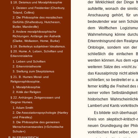
der Wirklichkeit der Dinge 
§ 18. Deismus und Moralphilosophie
1. Deisten und Freidenker (Cherbury,
aufstellte, wonach die sin
Toland, Collins)
Anschauung gehört, für un
2. Die Philosophie des moralischen
bedeutender war sein Schül
Gefühls (Shaftesbury, Hutcheson,
Butler, Mandeville)
dem Wolffschen Logizismu
3. Andere moralphilosophische
Wahrnehmung könne durchau
Richtungen. Anfänge der Ästhetik
Erkenntnisgrund den Realgrun
(Clarke, Wollaston, Home, Burke)
§ 19. Berkeleys subjektiver Idealismus.
Ontologie, sondern von der
§ 20. Hume. A. Leben, Schriften und
schließlich die einfachen
Erkenntnislehre
werden können. Aus dem »gan
1. Leben und Schriften
2. Erkenntnistheorie
weiteren Sätze des »nicht zu
3. Stellung zum Skeptizismus
das Kausalprinzip nicht ablei
§ 21. B. Humes Moral- und
schließen; so bestreitet er u.
Religionsphilosophie.
ferner kräftig die Freiheit 
1. Moralphilosophie
2. Kritik der Religion
seiner vollen Selbständigke
§ 22. Anhänger, Zeitgenossen und
historischen Wahrscheinlichk
Gegner Humes.
Lambert und Kants vorkritisc
1. Adam Smith
Es bildete sich überhaup
2. Die Assoziationspsychologie (Hartley
und Priestley)
Kreis von
skeptisch
-
kritisch-
3. Die Philosophie des gemeinen
neuen Grundlegung der Phil
Menschenverstandes (»Schottische
Schule«)
vorkritischen Kant selber, vo
B. IN FRANKREICH