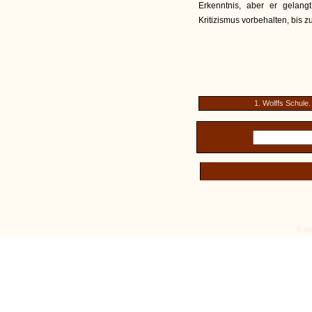
Erkenntnis, aber er gelang
Kritizismus vorbehalten, bis z
1. Wolffs Schule.
© tex