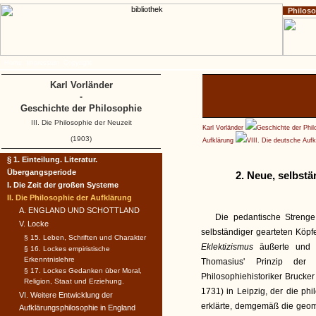
Philos
Home
Impressum
Copyright
Karl Vorländer
-
Geschichte der Philosophie
III. Die Philosophie der Neuzeit
Karl Vorländer
Geschichte der Phil
(1903)
Aufklärung
VIII. Die deutsche Aufk
§ 1. Einteilung. Literatur.
Übergangsperiode
2. Neue, selbstä
I. Die Zeit der großen Systeme
II. Die Philosophie der Aufklärung
A. ENGLAND UND SCHOTTLAND
Die pedantische Strenge
V. Locke
selbständiger gearteten Köpf
§ 15. Leben, Schriften und Charakter
Eklektizismus
äußerte und 
§ 16. Lockes empiristische
Erkenntnislehre
Thomasius' Prinzip der
§ 17. Lockes Gedanken über Moral,
Philosophiehistoriker Brucker
Religion, Staat und Erziehung.
1731) in Leipzig, der die ph
VI. Weitere Entwicklung der
erklärte, demgemäß die geome
Aufklärungsphilosophie in England