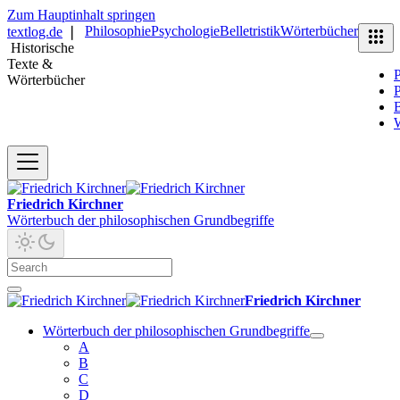
Zum Hauptinhalt springen
Philosophie
Psychologie
Belletristik
Wörterbücher
textlog.de
❘
Historische
Texte &
P
Wörterbücher
P
B
Friedrich Kirchner
Wörterbuch der philosophischen Grundbegriffe
Friedrich Kirchner
Wörterbuch der philosophischen Grundbegriffe
A
B
C
D