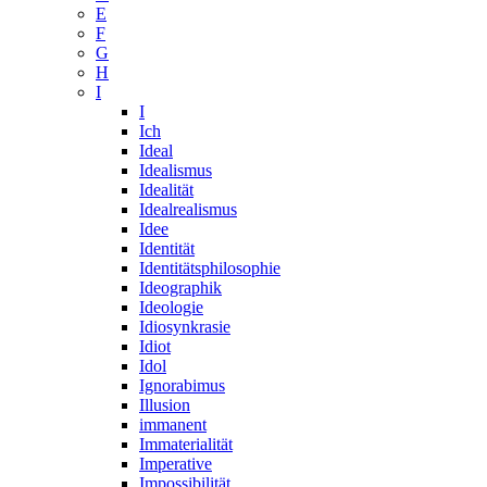
E
F
G
H
I
I
Ich
Ideal
Idealismus
Idealität
Idealrealismus
Idee
Identität
Identitätsphilosophie
Ideographik
Ideologie
Idiosynkrasie
Idiot
Idol
Ignorabimus
Illusion
immanent
Immaterialität
Imperative
Impossibilität