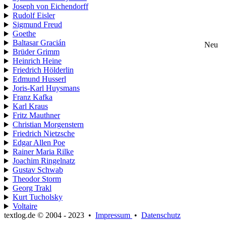
Joseph von Eichendorff
Rudolf Eisler
Sigmund Freud
Goethe
Baltasar Gracián
Neu
Brüder Grimm
Heinrich Heine
Friedrich Hölderlin
Edmund Husserl
Joris-Karl Huysmans
Franz Kafka
Karl Kraus
Fritz Mauthner
Christian Morgenstern
Friedrich Nietzsche
Edgar Allen Poe
Rainer Maria Rilke
Joachim Ringelnatz
Gustav Schwab
Theodor Storm
Georg Trakl
Kurt Tucholsky
Voltaire
textlog.de © 2004 - 2023
•
Impressum
•
Datenschutz