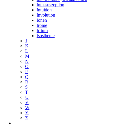
Intussuszeption
Intuition
Involution
Ionen
Ironie
Irrtum
Isosthenie
J
K
L
M
N
O
P
Q
R
S
T
U
V
W
Y
Z