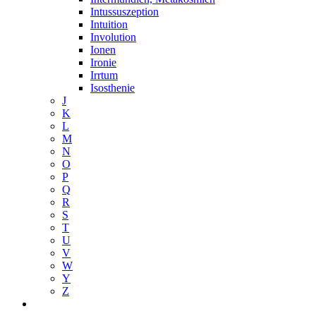
Intussuszeption
Intuition
Involution
Ionen
Ironie
Irrtum
Isosthenie
J
K
L
M
N
O
P
Q
R
S
T
U
V
W
Y
Z