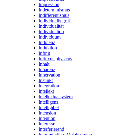
Impression
Indeterminismus
Indifferentismus
Individualbegriff
Individualität
Individuation
Individuum
Indolenz
Induktion
Infinit
Influxus physicus
Inhalt
Inhärenz
Innervation
Instinkt
Integration
Intellekt
Intellektualsystem
Intelligenz
Intelligibel
Intension
Intention
Interesse
Interferierend
Intermundien, Metakosmien