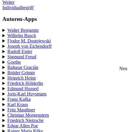
Weiter
Individualbegriff
Autoren-Apps
Walter Benjamin
Wilhelm Busch
Fjodor M. Dostojewski
Joseph von Eichendorff
Rudolf Eisler
Sigmund Freud
Goethe
Baltasar Gracián
Neu
Brüder Grimm
Heinrich Heine
Friedrich Hölderlin
Edmund Husserl
Joris-Karl Huysmans
Franz Kafka
Karl Kraus
Fritz Mauthner
Christian Morgenstern
Friedrich Nietzsche
Edgar Allen Poe
Rainer Maria Rilke