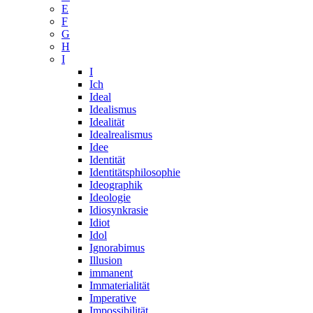
E
F
G
H
I
I
Ich
Ideal
Idealismus
Idealität
Idealrealismus
Idee
Identität
Identitätsphilosophie
Ideographik
Ideologie
Idiosynkrasie
Idiot
Idol
Ignorabimus
Illusion
immanent
Immaterialität
Imperative
Impossibilität