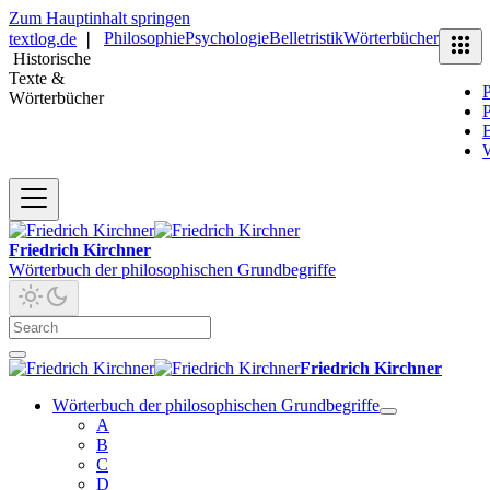
Zum Hauptinhalt springen
Philosophie
Psychologie
Belletristik
Wörterbücher
textlog.de
❘
Historische
Texte &
P
Wörterbücher
P
B
Friedrich Kirchner
Wörterbuch der philosophischen Grundbegriffe
Friedrich Kirchner
Wörterbuch der philosophischen Grundbegriffe
A
B
C
D