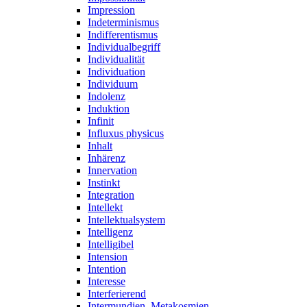
Impression
Indeterminismus
Indifferentismus
Individualbegriff
Individualität
Individuation
Individuum
Indolenz
Induktion
Infinit
Influxus physicus
Inhalt
Inhärenz
Innervation
Instinkt
Integration
Intellekt
Intellektualsystem
Intelligenz
Intelligibel
Intension
Intention
Interesse
Interferierend
Intermundien, Metakosmien