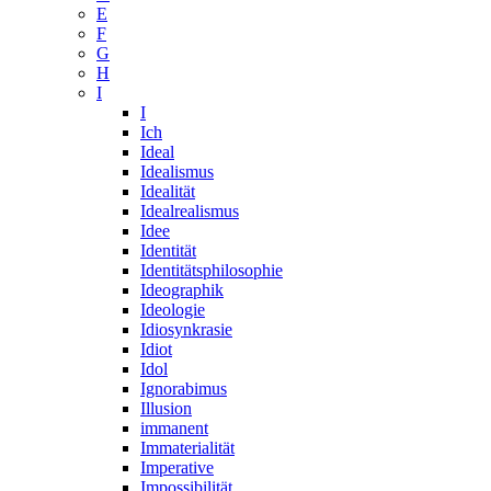
E
F
G
H
I
I
Ich
Ideal
Idealismus
Idealität
Idealrealismus
Idee
Identität
Identitätsphilosophie
Ideographik
Ideologie
Idiosynkrasie
Idiot
Idol
Ignorabimus
Illusion
immanent
Immaterialität
Imperative
Impossibilität