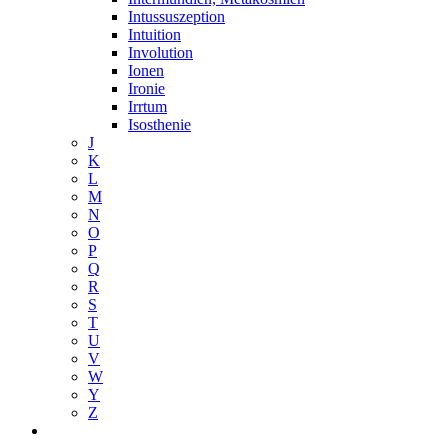
Intussuszeption
Intuition
Involution
Ionen
Ironie
Irrtum
Isosthenie
J
K
L
M
N
O
P
Q
R
S
T
U
V
W
Y
Z