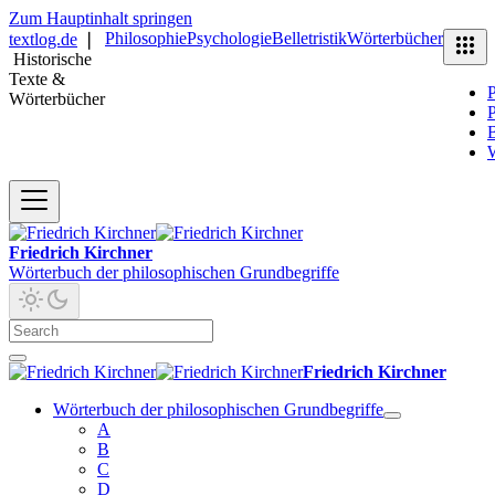
Zum Hauptinhalt springen
Philosophie
Psychologie
Belletristik
Wörterbücher
textlog.de
❘
Historische
Texte &
P
Wörterbücher
P
B
Friedrich Kirchner
Wörterbuch der philosophischen Grundbegriffe
Friedrich Kirchner
Wörterbuch der philosophischen Grundbegriffe
A
B
C
D