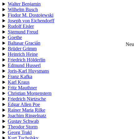
Walter Benjamin
Wilhelm Busch
Fjodor M. Dostojewski
Joseph von Eichendorff
Rudolf Eisler
Sigmund Freud
Goethe
Baltasar Gracián
Neu
Brüder Grimm
Heinrich Heine
Friedrich Hölderlin
Edmund Husserl
Joris-Karl Huysmans
Franz Kafka
Karl Kraus
Fritz Mauthner
Christian Morgenstern
Friedrich Nietzsche
Edgar Allen Poe
Rainer Maria Rilke
Joachim Ringelnatz
Gustav Schwab
Theodor Storm
Georg Trakl
Kurt Tucholsky