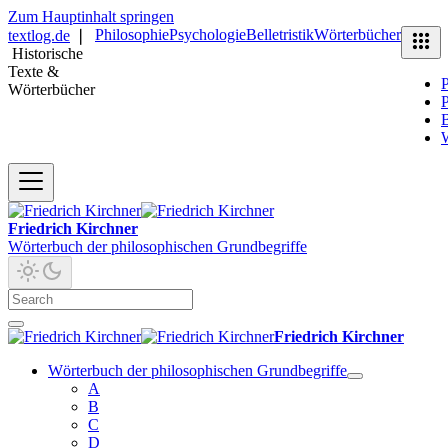
Zum Hauptinhalt springen
Philosophie
Psychologie
Belletristik
Wörterbücher
textlog.de
❘
Historische
Texte &
P
Wörterbücher
P
B
Friedrich Kirchner
Wörterbuch der philosophischen Grundbegriffe
Friedrich Kirchner
Wörterbuch der philosophischen Grundbegriffe
A
B
C
D