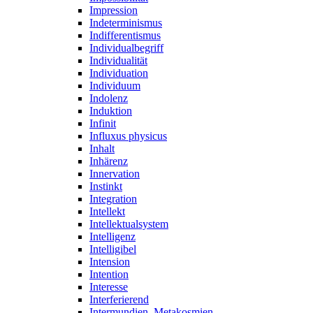
Impression
Indeterminismus
Indifferentismus
Individualbegriff
Individualität
Individuation
Individuum
Indolenz
Induktion
Infinit
Influxus physicus
Inhalt
Inhärenz
Innervation
Instinkt
Integration
Intellekt
Intellektualsystem
Intelligenz
Intelligibel
Intension
Intention
Interesse
Interferierend
Intermundien, Metakosmien