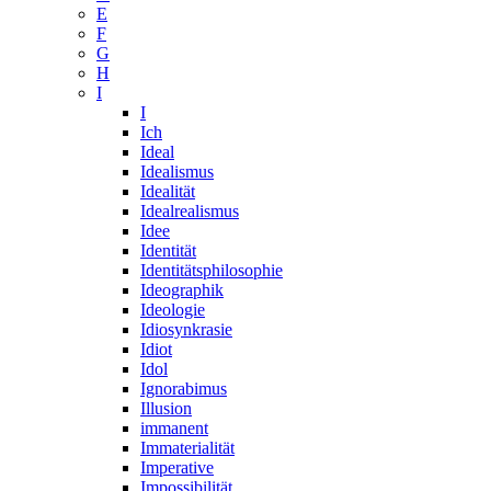
E
F
G
H
I
I
Ich
Ideal
Idealismus
Idealität
Idealrealismus
Idee
Identität
Identitätsphilosophie
Ideographik
Ideologie
Idiosynkrasie
Idiot
Idol
Ignorabimus
Illusion
immanent
Immaterialität
Imperative
Impossibilität