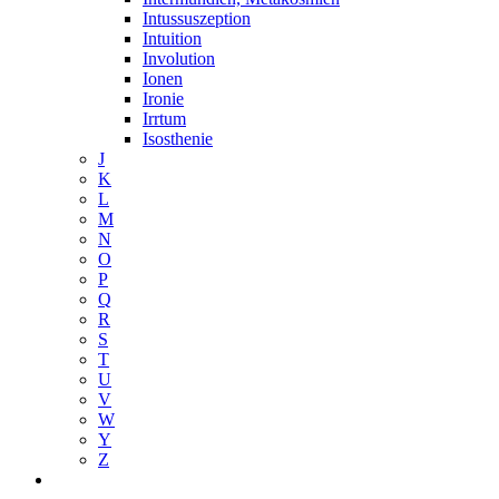
Intussuszeption
Intuition
Involution
Ionen
Ironie
Irrtum
Isosthenie
J
K
L
M
N
O
P
Q
R
S
T
U
V
W
Y
Z