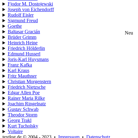
Fjodor M. Dostojewski
Joseph von Eichendorff
Rudolf Eisler
Sigmund Freud
Goethe
Baltasar Gracián
Neu
Brüder Grimm
Heinrich Heine
Friedrich Hölderlin
Edmund Husserl
Joris-Karl Huysmans
Franz Kafka
Karl Kraus
Fritz Mauthner
Christian Morgenstern
Friedrich Nietzsche
Edgar Allen Poe
Rainer Maria Rilke
Joachim Ringelnatz
Gustav Schwab
Theodor Storm
Georg Trakl
Kurt Tucholsky
Voltaire
textlog.de © 2004 - 2023
•
Impressum
•
Datenschutz