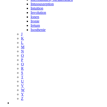
Intussuszeption
Intuition
Involution
Ionen
Ironie
Irrtum
Isosthenie
J
K
L
M
N
O
P
Q
R
S
T
U
V
W
Y
Z