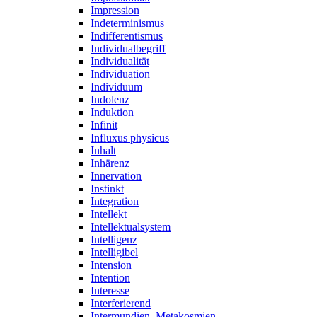
Impression
Indeterminismus
Indifferentismus
Individualbegriff
Individualität
Individuation
Individuum
Indolenz
Induktion
Infinit
Influxus physicus
Inhalt
Inhärenz
Innervation
Instinkt
Integration
Intellekt
Intellektualsystem
Intelligenz
Intelligibel
Intension
Intention
Interesse
Interferierend
Intermundien, Metakosmien