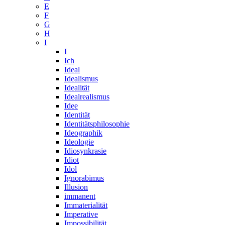
E
F
G
H
I
I
Ich
Ideal
Idealismus
Idealität
Idealrealismus
Idee
Identität
Identitätsphilosophie
Ideographik
Ideologie
Idiosynkrasie
Idiot
Idol
Ignorabimus
Illusion
immanent
Immaterialität
Imperative
Impossibilität