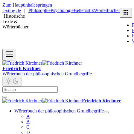
Zum Hauptinhalt springen
Philosophie
Psychologie
Belletristik
Wörterbücher
textlog.de
❘
Historische
Texte &
P
Wörterbücher
P
B
Friedrich Kirchner
Wörterbuch der philosophischen Grundbegriffe
Friedrich Kirchner
Wörterbuch der philosophischen Grundbegriffe
A
B
C
D