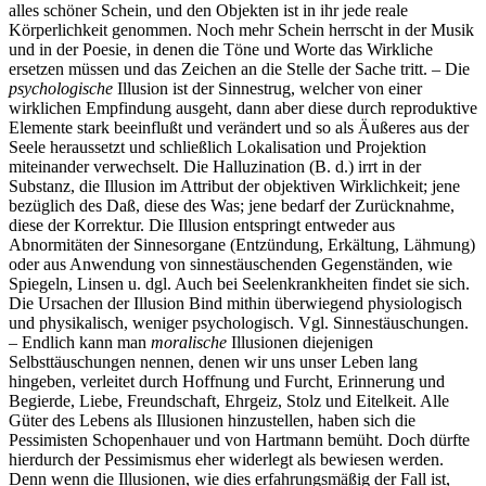
alles schöner Schein, und den Objekten ist in ihr jede reale
Körperlichkeit genommen. Noch mehr Schein herrscht in der Musik
und in der Poesie, in denen die Töne und Worte das Wirkliche
ersetzen müssen und das Zeichen an die Stelle der Sache tritt. – Die
psychologische
Illusion ist der Sinnestrug, welcher von einer
wirklichen Empfindung ausgeht, dann aber diese durch reproduktive
Elemente stark beeinflußt und verändert und so als Äußeres aus der
Seele heraussetzt und schließlich Lokalisation und Projektion
miteinander verwechselt. Die Halluzination (B. d.) irrt in der
Substanz, die Illusion im Attribut der objektiven Wirklichkeit; jene
bezüglich des Daß, diese des Was; jene bedarf der Zurücknahme,
diese der Korrektur. Die Illusion entspringt entweder aus
Abnormitäten der Sinnesorgane (Entzündung, Erkältung, Lähmung)
oder aus Anwendung von sinnestäuschenden Gegenständen, wie
Spiegeln, Linsen u. dgl. Auch bei Seelenkrankheiten findet sie sich.
Die Ursachen der Illusion Bind mithin überwiegend physiologisch
und physikalisch, weniger psychologisch. Vgl. Sinnestäuschungen.
– Endlich kann man
moralische
Illusionen diejenigen
Selbsttäuschungen nennen, denen wir uns unser Leben lang
hingeben, verleitet durch Hoffnung und Furcht, Erinnerung und
Begierde, Liebe, Freundschaft, Ehrgeiz, Stolz und Eitelkeit. Alle
Güter des Lebens als Illusionen hinzustellen, haben sich die
Pessimisten Schopenhauer und von Hartmann bemüht. Doch dürfte
hierdurch der Pessimismus eher widerlegt als bewiesen werden.
Denn wenn die Illusionen, wie dies erfahrungsmäßig der Fall ist,