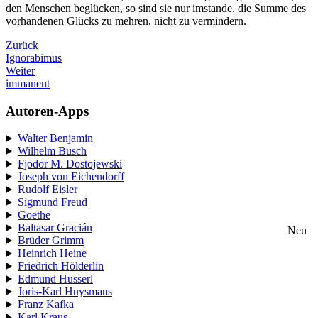
den Menschen beglücken, so sind sie nur imstande, die Summe des
vorhandenen Glücks zu mehren, nicht zu vermindern.
Zurück
Ignorabimus
Weiter
immanent
Autoren-Apps
Walter Benjamin
Wilhelm Busch
Fjodor M. Dostojewski
Joseph von Eichendorff
Rudolf Eisler
Sigmund Freud
Goethe
Baltasar Gracián
Neu
Brüder Grimm
Heinrich Heine
Friedrich Hölderlin
Edmund Husserl
Joris-Karl Huysmans
Franz Kafka
Karl Kraus