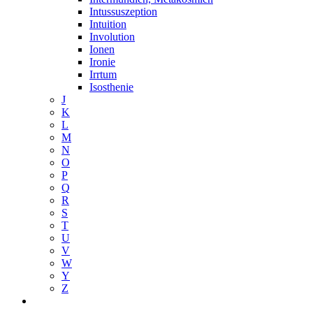
Intussuszeption
Intuition
Involution
Ionen
Ironie
Irrtum
Isosthenie
J
K
L
M
N
O
P
Q
R
S
T
U
V
W
Y
Z