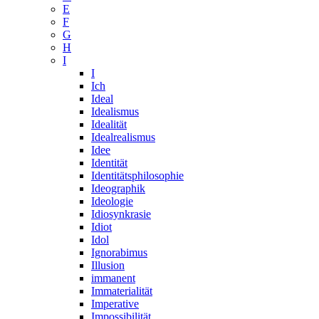
E
F
G
H
I
I
Ich
Ideal
Idealismus
Idealität
Idealrealismus
Idee
Identität
Identitätsphilosophie
Ideographik
Ideologie
Idiosynkrasie
Idiot
Idol
Ignorabimus
Illusion
immanent
Immaterialität
Imperative
Impossibilität