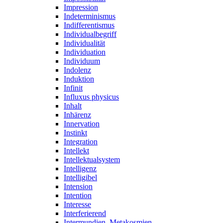
Impression
Indeterminismus
Indifferentismus
Individualbegriff
Individualität
Individuation
Individuum
Indolenz
Induktion
Infinit
Influxus physicus
Inhalt
Inhärenz
Innervation
Instinkt
Integration
Intellekt
Intellektualsystem
Intelligenz
Intelligibel
Intension
Intention
Interesse
Interferierend
Intermundien, Metakosmien