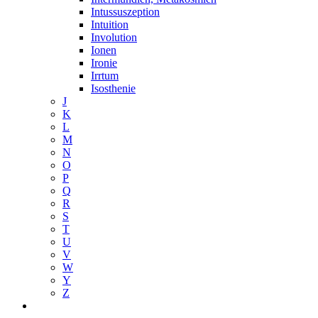
Intussuszeption
Intuition
Involution
Ionen
Ironie
Irrtum
Isosthenie
J
K
L
M
N
O
P
Q
R
S
T
U
V
W
Y
Z