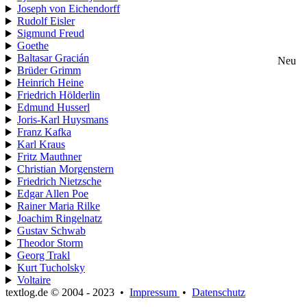
Joseph von Eichendorff
Rudolf Eisler
Sigmund Freud
Goethe
Baltasar Gracián
Neu
Brüder Grimm
Heinrich Heine
Friedrich Hölderlin
Edmund Husserl
Joris-Karl Huysmans
Franz Kafka
Karl Kraus
Fritz Mauthner
Christian Morgenstern
Friedrich Nietzsche
Edgar Allen Poe
Rainer Maria Rilke
Joachim Ringelnatz
Gustav Schwab
Theodor Storm
Georg Trakl
Kurt Tucholsky
Voltaire
textlog.de © 2004 - 2023
•
Impressum
•
Datenschutz