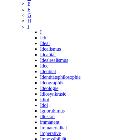
E
F
G
H
I
I
Ich
Ideal
Idealismus
Idealität
Idealrealismus
Idee
Identität
Identitätsphilosophie
Ideographik
Ideologie
Idiosynkrasie
Idiot
Idol
Ignorabimus
Illusion
immanent
Immaterialität
Imperative
Impossibilität