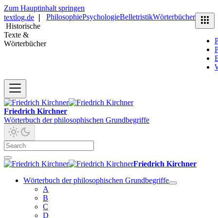
Zum Hauptinhalt springen
Philosophie
Psychologie
Belletristik
Wörterbücher
textlog.de
❘
Historische
Texte &
P
Wörterbücher
P
B
Friedrich Kirchner
Wörterbuch der philosophischen Grundbegriffe
Friedrich Kirchner
Wörterbuch der philosophischen Grundbegriffe
A
B
C
D