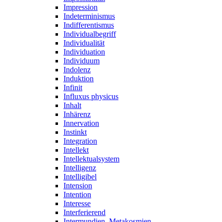
Impression
Indeterminismus
Indifferentismus
Individualbegriff
Individualität
Individuation
Individuum
Indolenz
Induktion
Infinit
Influxus physicus
Inhalt
Inhärenz
Innervation
Instinkt
Integration
Intellekt
Intellektualsystem
Intelligenz
Intelligibel
Intension
Intention
Interesse
Interferierend
Intermundien, Metakosmien