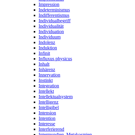
Impression
Indeterminismus
Indifferentismus
Individualbegriff
Individualität
Individuation
Individuum
Indolenz
Induktion
Infinit
Influxus physicus
Inhalt
Inhärenz
Innervation
Instinkt
Integration
Intellekt
Intellektualsystem
Intelligenz
Intelligibel
Intension
Intention
Interesse
Interferierend
Intermundien, Metakosmien