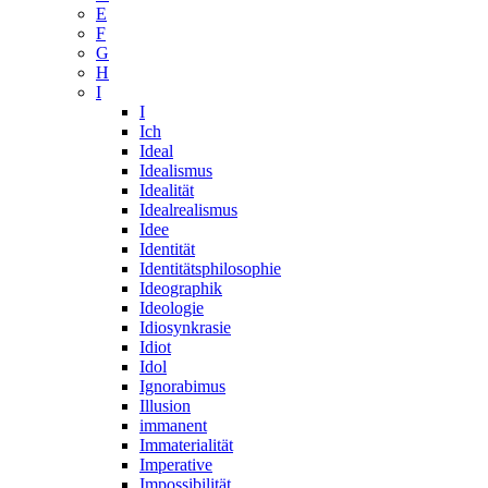
E
F
G
H
I
I
Ich
Ideal
Idealismus
Idealität
Idealrealismus
Idee
Identität
Identitätsphilosophie
Ideographik
Ideologie
Idiosynkrasie
Idiot
Idol
Ignorabimus
Illusion
immanent
Immaterialität
Imperative
Impossibilität