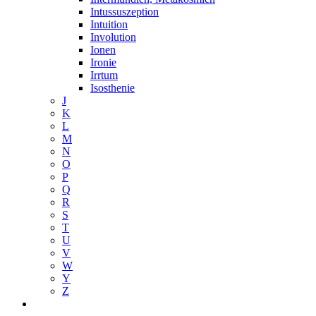
Intussuszeption
Intuition
Involution
Ionen
Ironie
Irrtum
Isosthenie
J
K
L
M
N
O
P
Q
R
S
T
U
V
W
Y
Z