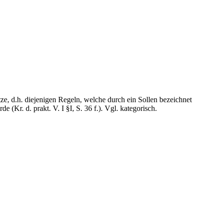
e, d.h. diejenigen Regeln, welche durch ein Sollen bezeichnet
Kr. d. prakt. V. I §I, S. 36 f.). Vgl. kategorisch.