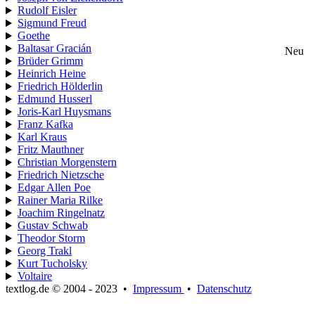
Rudolf Eisler
Sigmund Freud
Goethe
Baltasar Gracián
Neu
Brüder Grimm
Heinrich Heine
Friedrich Hölderlin
Edmund Husserl
Joris-Karl Huysmans
Franz Kafka
Karl Kraus
Fritz Mauthner
Christian Morgenstern
Friedrich Nietzsche
Edgar Allen Poe
Rainer Maria Rilke
Joachim Ringelnatz
Gustav Schwab
Theodor Storm
Georg Trakl
Kurt Tucholsky
Voltaire
textlog.de © 2004 - 2023
•
Impressum
•
Datenschutz