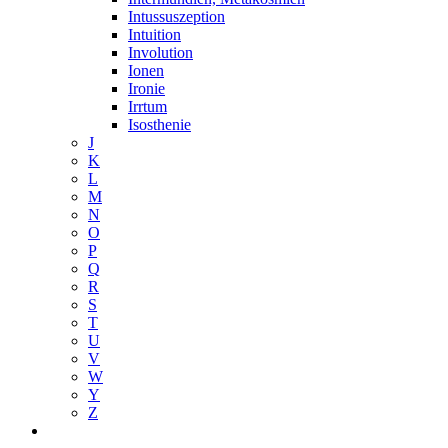
Intussuszeption
Intuition
Involution
Ionen
Ironie
Irrtum
Isosthenie
J
K
L
M
N
O
P
Q
R
S
T
U
V
W
Y
Z