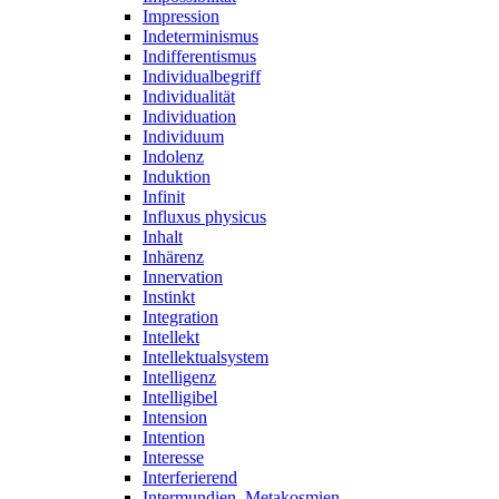
Impression
Indeterminismus
Indifferentismus
Individualbegriff
Individualität
Individuation
Individuum
Indolenz
Induktion
Infinit
Influxus physicus
Inhalt
Inhärenz
Innervation
Instinkt
Integration
Intellekt
Intellektualsystem
Intelligenz
Intelligibel
Intension
Intention
Interesse
Interferierend
Intermundien, Metakosmien