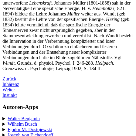
unterworfene
Lebenskraft
. Johannes Müller (1801-1858) sah in der
Nerventätigkeit eine spezifische Energie. H. v.
Helmholtz
(1821-
1894) bildete die Lehre Johannes
Müller
weiter aus. Wundt (geb.
1832) bestritt die Lehre von der spezifischen Energie.
Hering
(geb.
1834) lehrte vermittelnd, daß die spezifische Energie der
Sinnesnerven zwar nicht ursprünglich gegeben, aber in der
Stammesentwicklung erworben und vererbt ist. Nach Wundt besteht
die Innervation in der Verbrennung komplizierter und loser
Verbindungen durch Oxydation zu einfacheren und festeren
Verbindungen und der Entstehung neuer komplizierter
Verbindungen durch die im Blute zugeführten Nährstoffe. Vgl.
Wundt
, Grundz. d. physiol. Psychol. I, 246-288.
Hellpach
,
Grenzwiss. d. Psychologie, Leipzig 1902, S. 184 ff.
Zurück
Inhärenz
Weiter
Instinkt
Autoren-Apps
Walter Benjamin
Wilhelm Busch
Fjodor M. Dostojewski
Joseph von Eichendorff