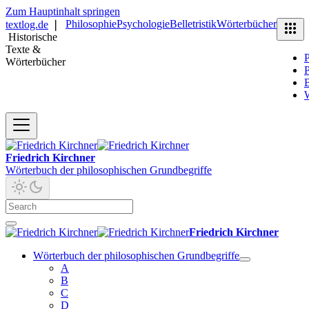
Zum Hauptinhalt springen
Philosophie
Psychologie
Belletristik
Wörterbücher
textlog.de
❘
Historische
Texte &
P
Wörterbücher
P
B
Friedrich Kirchner
Wörterbuch der philosophischen Grundbegriffe
Friedrich Kirchner
Wörterbuch der philosophischen Grundbegriffe
A
B
C
D