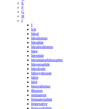
E
F
G
H
I
I
Ich
Ideal
Idealismus
Idealität
Idealrealismus
Idee
Identität
Identitätsphilosophie
Ideographik
Ideologie
Idiosynkrasie
Idiot
Idol
Ignorabimus
Illusion
immanent
Immaterialität
Imperative
Impossibilität