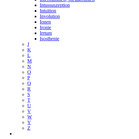
Intussuszeption
Intuition
Involution
Ionen
Ironie
Irrtum
Isosthenie
J
K
L
M
N
O
P
Q
R
S
T
U
V
W
Y
Z