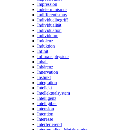
Impression
Indeterminismus
Indifferentismus
Individualbegriff
Individualität
Individuation
Individuum
Indolenz
Induktion
Infinit
Influxus physicus
Inhalt
Inhärenz
Innervation
Instinkt
Integration
Intellekt
Intellektualsystem
Intelligenz
Intelligibel
Intension
Intention
Interesse
Interferierend
Intermundien, Metakosmien