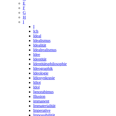
E
F
G
H
I
I
Ich
Ideal
Idealismus
Idealität
Idealrealismus
Idee
Identität
Identitätsphilosophie
Ideographik
Ideologie
Idiosynkrasie
Idiot
Idol
Ignorabimus
Illusion
immanent
Immaterialität
Imperative
Impossibilität