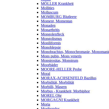
MÖLLER Krankheit
Mollities
Molluscum
MOMBURG Blutleere
Moment, Momentan
Monaden
Monarthritis
Mongolenfleck
Mongolismus
Moniliformis
Monoblepsie
Monobrachius, Monochromasie, Monomani
Mons pubis, Mons veneris
Monstrositas, Monstrum
Moorbäder
MOORE-HELLER Probe
Moral
MORAX-ACHSENFELD Bazillus
Morbidität, Morbilität
Morbilli, Masern
Morbus - Krankheit, Morbiphor
MOREL Ohr
MORGAGNI Krankheit
Moria
Moribundus