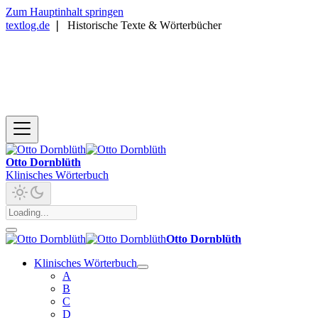
Zum Hauptinhalt springen
textlog.de
❘
Historische Texte & Wörterbücher
Otto Dornblüth
Klinisches Wörterbuch
Otto Dornblüth
Klinisches Wörterbuch
A
B
C
D