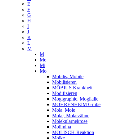
E
F
G
H
I
J
K
L
M
M
Me
Mi
Mo
Mobilis, Mobile
Mobilisieren
MÖBIUS Krankheit
Modifizieren
Mogigraphie, Mogilalie
MOHRENHEIM Grube
Mola, Mole
Molar, Molarzähne
Molekularnekrose
Molimina
MOLISCH-Reaktion
Molke