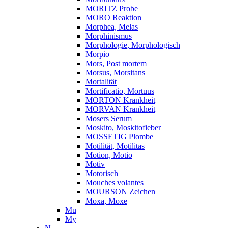
MORITZ Probe
MORO Reaktion
Morphea, Melas
Morphinismus
Morphologie, Morphologisch
Morpio
Mors, Post mortem
Morsus, Morsitans
Mortalität
Mortificatio, Mortuus
MORTON Krankheit
MORVAN Krankheit
Mosers Serum
Moskito, Moskitofieber
MOSSETIG Plombe
Motilität, Motilitas
Motion, Motio
Motiv
Motorisch
Mouches volantes
MOURSON Zeichen
Moxa, Moxe
Mu
My