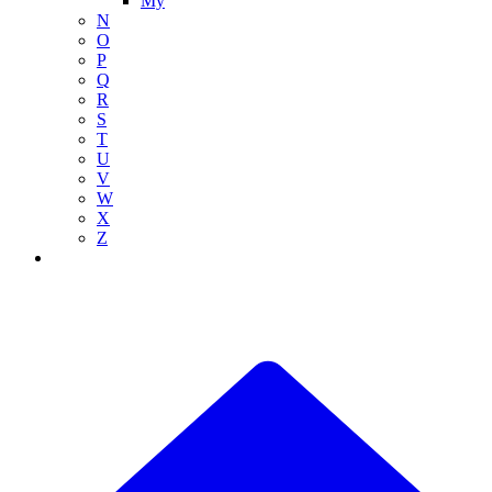
My
N
O
P
Q
R
S
T
U
V
W
X
Z