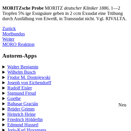
MORITZsche Probe
MORITZ
deutscher Kliniker 1886
, 1—2
Tropfen 5% ige Essigsäure geben in 2 ccm Exsudat eine Trübung
durch Ausfällung von Eiweiß, in Transsudat nicht. Vgl. RIVALTA.
Zurück
Moribundus
Weiter
MORO Reaktion
Autoren-Apps
Walter Benjamin
Wilhelm Busch
Fjodor M. Dostojewski
Joseph von Eichendorff
Rudolf Eisler
Sigmund Freud
Goethe
Baltasar Gracián
Neu
Brüder Grimm
Heinrich Heine
Friedrich Hölderlin
Edmund Husserl
Joris-Karl Huysmans