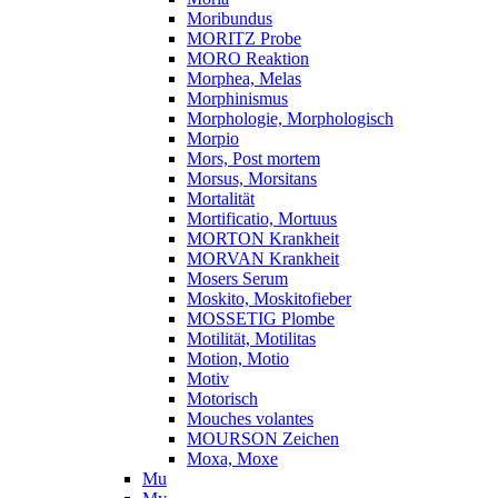
Moribundus
MORITZ Probe
MORO Reaktion
Morphea, Melas
Morphinismus
Morphologie, Morphologisch
Morpio
Mors, Post mortem
Morsus, Morsitans
Mortalität
Mortificatio, Mortuus
MORTON Krankheit
MORVAN Krankheit
Mosers Serum
Moskito, Moskitofieber
MOSSETIG Plombe
Motilität, Motilitas
Motion, Motio
Motiv
Motorisch
Mouches volantes
MOURSON Zeichen
Moxa, Moxe
Mu