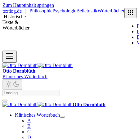
Zum Hauptinhalt springen
Philosophie
Psychologie
Belletristik
Wörterbücher
textlog.de
❘
Historische
Texte &
P
Wörterbücher
P
B
Otto Dornblüth
Klinisches Wörterbuch
Otto Dornblüth
Klinisches Wörterbuch
A
B
C
D