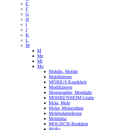
E
F
G
H
I
J
K
L
M
M
Me
Mi
Mo
Mobilis, Mobile
Mobilisieren
MÖBIUS Krankheit
Modifizieren
Mogigraphie, Mogilalie
MOHRENHEIM Grube
Mola, Mole
Molar, Molarzähne
Molekularnekrose
Molimina
MOLISCH-Reaktion
Molke