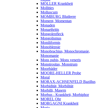
MÖLLER Krankheit
Mollities
Molluscum
MOMBURG Blutleere
Moment, Momentan
Monaden
Monarthritis
Mongolenfleck
Mongolismus
Moniliformis
Monoblepsie
Monobrachius, Monochromasie,
Monomanie
Mons pubis, Mons veneris
Monstrositas, Monstrum
Moorbäder
MOORE-HELLER Probe
Moral
MORAX-ACHSENFELD Bazillus
Morbidität, Morbilität
Morbilli, Masern
Morbus - Krankheit, Morbiphor
MOREL Ohr
MORGAGNI Krankheit
Moria