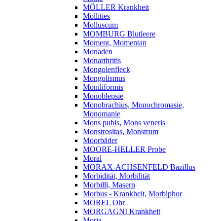
MÖLLER Krankheit
Mollities
Molluscum
MOMBURG Blutleere
Moment, Momentan
Monaden
Monarthritis
Mongolenfleck
Mongolismus
Moniliformis
Monoblepsie
Monobrachius, Monochromasie,
Monomanie
Mons pubis, Mons veneris
Monstrositas, Monstrum
Moorbäder
MOORE-HELLER Probe
Moral
MORAX-ACHSENFELD Bazillus
Morbidität, Morbilität
Morbilli, Masern
Morbus - Krankheit, Morbiphor
MOREL Ohr
MORGAGNI Krankheit
Moria