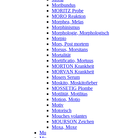
Moribundus
MORITZ Probe
MORO Reaktion
Morphea, Melas
Morphinismus
Morphologie, Morphologisch
Morpio
Mors, Post mortem
Morsus, Morsitans
Mortalität
Mortificatio, Mortuus
MORTON Krankheit
MORVAN Krankheit
Mosers Serum
Moskito, Moskitofieber
MOSSETIG Plombe
Motilität, Motilitas
Motion, Motio
Motiv
Motorisch
Mouches volantes
MOURSON Zeichen
Moxa, Moxe
Mu