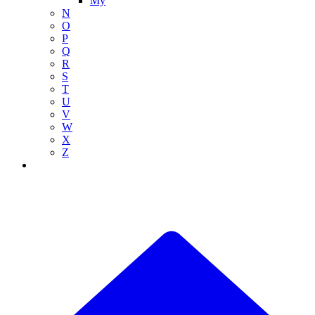
My
N
O
P
Q
R
S
T
U
V
W
X
Z