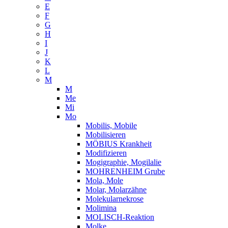
E
F
G
H
I
J
K
L
M
M
Me
Mi
Mo
Mobilis, Mobile
Mobilisieren
MÖBIUS Krankheit
Modifizieren
Mogigraphie, Mogilalie
MOHRENHEIM Grube
Mola, Mole
Molar, Molarzähne
Molekularnekrose
Molimina
MOLISCH-Reaktion
Molke