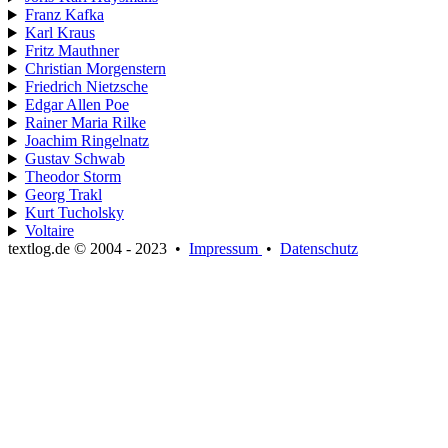
Franz Kafka
Karl Kraus
Fritz Mauthner
Christian Morgenstern
Friedrich Nietzsche
Edgar Allen Poe
Rainer Maria Rilke
Joachim Ringelnatz
Gustav Schwab
Theodor Storm
Georg Trakl
Kurt Tucholsky
Voltaire
textlog.de © 2004 - 2023
•
Impressum
•
Datenschutz