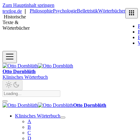
Zum Hauptinhalt springen
Philosophie
Psychologie
Belletristik
Wörterbücher
textlog.de
❘
Historische
Texte &
P
Wörterbücher
P
B
Otto Dornblüth
Klinisches Wörterbuch
Otto Dornblüth
Klinisches Wörterbuch
A
B
C
D