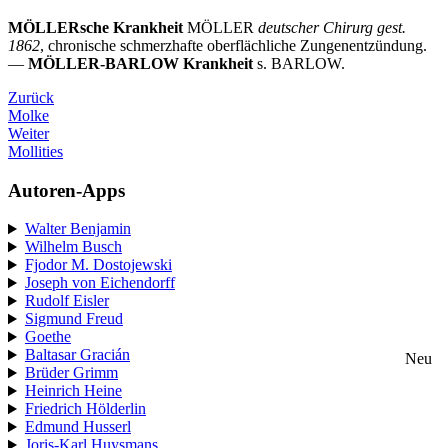
MÖLLERsche Krankheit
MÖLLER
deutscher Chirurg gest.
1862
, chronische schmerzhafte oberflächliche Zungenentzündung.
—
MÖLLER-BARLOW Krankheit
s. BARLOW.
Zurück
Molke
Weiter
Mollities
Autoren-Apps
Walter Benjamin
Wilhelm Busch
Fjodor M. Dostojewski
Joseph von Eichendorff
Rudolf Eisler
Sigmund Freud
Goethe
Baltasar Gracián
Neu
Brüder Grimm
Heinrich Heine
Friedrich Hölderlin
Edmund Husserl
Joris-Karl Huysmans