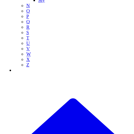
My
N
O
P
Q
R
S
T
U
V
W
X
Z