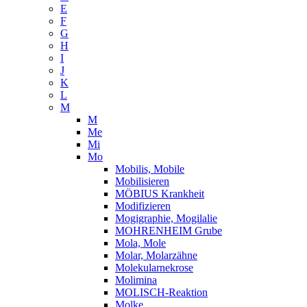
E
F
G
H
I
J
K
L
M
M
Me
Mi
Mo
Mobilis, Mobile
Mobilisieren
MÖBIUS Krankheit
Modifizieren
Mogigraphie, Mogilalie
MOHRENHEIM Grube
Mola, Mole
Molar, Molarzähne
Molekularnekrose
Molimina
MOLISCH-Reaktion
Molke