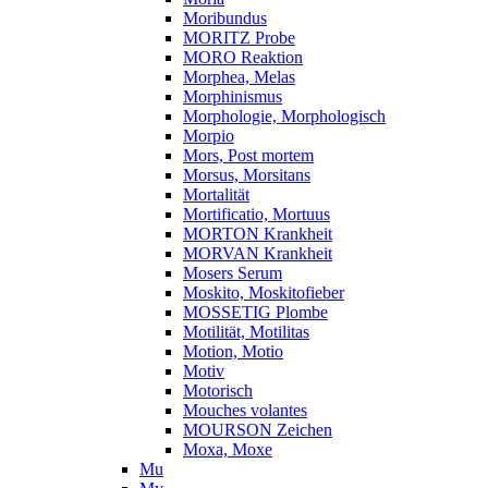
Moribundus
MORITZ Probe
MORO Reaktion
Morphea, Melas
Morphinismus
Morphologie, Morphologisch
Morpio
Mors, Post mortem
Morsus, Morsitans
Mortalität
Mortificatio, Mortuus
MORTON Krankheit
MORVAN Krankheit
Mosers Serum
Moskito, Moskitofieber
MOSSETIG Plombe
Motilität, Motilitas
Motion, Motio
Motiv
Motorisch
Mouches volantes
MOURSON Zeichen
Moxa, Moxe
Mu