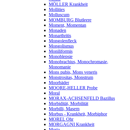
MÖLLER Krankheit
Mollities
Molluscum
MOMBURG Blutleere
Moment, Momentan
Monaden
Monarthritis
Mongolenfleck
Mongolismus
Moniliformis
Monoblepsie
Monobrachius, Monochromasie,
Monomanie
Mons pubis, Mons veneris
Monstrositas, Monstrum
Moorbäder
MOORE-HELLER Probe
Moral
MORAX-ACHSENFELD Bazillus
Morbidität, Morbilität
Morbilli, Masern
Morbus - Krankheit, Morbiphor
MOREL Ohr
MORGAGNI Krankheit
Moria