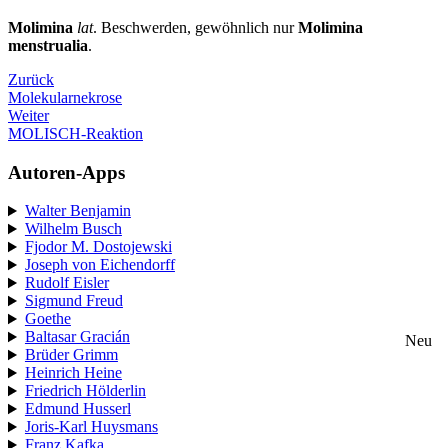
Molimina
lat
. Beschwerden, gewöhnlich nur
Molimina
menstrualia
.
Zurück
Molekularnekrose
Weiter
MOLISCH-Reaktion
Autoren-Apps
Walter Benjamin
Wilhelm Busch
Fjodor M. Dostojewski
Joseph von Eichendorff
Rudolf Eisler
Sigmund Freud
Goethe
Baltasar Gracián
Neu
Brüder Grimm
Heinrich Heine
Friedrich Hölderlin
Edmund Husserl
Joris-Karl Huysmans
Franz Kafka