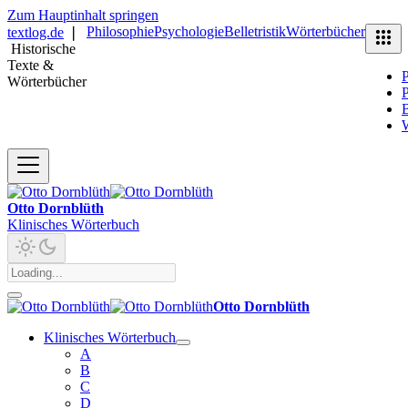
Zum Hauptinhalt springen
Philosophie
Psychologie
Belletristik
Wörterbücher
textlog.de
❘
Historische
Texte &
P
Wörterbücher
P
B
Otto Dornblüth
Klinisches Wörterbuch
Otto Dornblüth
Klinisches Wörterbuch
A
B
C
D