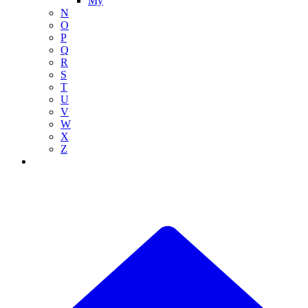
My
N
O
P
Q
R
S
T
U
V
W
X
Z