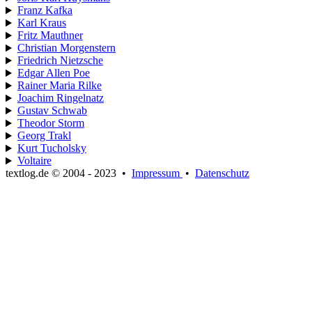
Franz Kafka
Karl Kraus
Fritz Mauthner
Christian Morgenstern
Friedrich Nietzsche
Edgar Allen Poe
Rainer Maria Rilke
Joachim Ringelnatz
Gustav Schwab
Theodor Storm
Georg Trakl
Kurt Tucholsky
Voltaire
textlog.de © 2004 - 2023
•
Impressum
•
Datenschutz