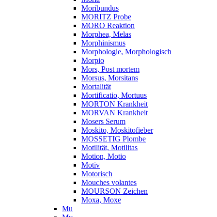
Moribundus
MORITZ Probe
MORO Reaktion
Morphea, Melas
Morphinismus
Morphologie, Morphologisch
Morpio
Mors, Post mortem
Morsus, Morsitans
Mortalität
Mortificatio, Mortuus
MORTON Krankheit
MORVAN Krankheit
Mosers Serum
Moskito, Moskitofieber
MOSSETIG Plombe
Motilität, Motilitas
Motion, Motio
Motiv
Motorisch
Mouches volantes
MOURSON Zeichen
Moxa, Moxe
Mu