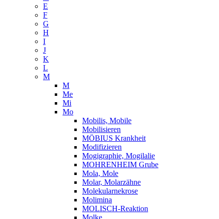
E
F
G
H
I
J
K
L
M
M
Me
Mi
Mo
Mobilis, Mobile
Mobilisieren
MÖBIUS Krankheit
Modifizieren
Mogigraphie, Mogilalie
MOHRENHEIM Grube
Mola, Mole
Molar, Molarzähne
Molekularnekrose
Molimina
MOLISCH-Reaktion
Molke