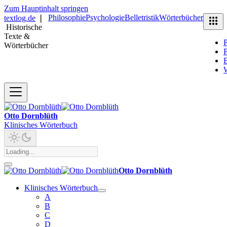
Zum Hauptinhalt springen
Philosophie
Psychologie
Belletristik
Wörterbücher
textlog.de
❘
Historische
Texte &
P
Wörterbücher
P
B
Otto Dornblüth
Klinisches Wörterbuch
Otto Dornblüth
Klinisches Wörterbuch
A
B
C
D