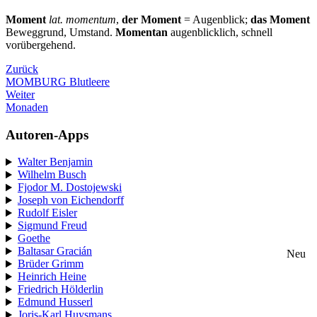
Moment
lat. momentum
,
der Moment
= Augenblick;
das Moment
Beweggrund, Umstand.
Momentan
augenblicklich, schnell
vorübergehend.
Zurück
MOMBURG Blutleere
Weiter
Monaden
Autoren-Apps
Walter Benjamin
Wilhelm Busch
Fjodor M. Dostojewski
Joseph von Eichendorff
Rudolf Eisler
Sigmund Freud
Goethe
Baltasar Gracián
Neu
Brüder Grimm
Heinrich Heine
Friedrich Hölderlin
Edmund Husserl
Joris-Karl Huysmans