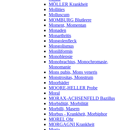
MÖLLER Krankheit
Mollities
Molluscum
MOMBURG Blutleere
Moment, Momentan
Monaden
Monarthritis
Mongolenfleck
Mongolismus
Moniliformis
Monoblepsie
Monobrachius, Monochromasie,
Monomanie
Mons pubis, Mons veneris
Monstrositas, Monstrum
Moorbäder
MOORE-HELLER Probe
Moral
MORAX-ACHSENFELD Bazillus
Morbidität, Morbilität
Morbilli, Masern
Morbus - Krankheit, Morbiphor
MOREL Ohr
MORGAGNI Krankheit
Moria