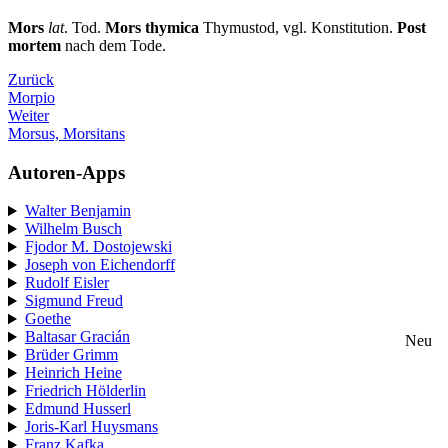
Mors
lat
. Tod.
Mors thymica
Thymustod, vgl. Konstitution.
Post
mortem
nach dem Tode.
Zurück
Morpio
Weiter
Morsus, Morsitans
Autoren-Apps
Walter Benjamin
Wilhelm Busch
Fjodor M. Dostojewski
Joseph von Eichendorff
Rudolf Eisler
Sigmund Freud
Goethe
Baltasar Gracián
Neu
Brüder Grimm
Heinrich Heine
Friedrich Hölderlin
Edmund Husserl
Joris-Karl Huysmans
Franz Kafka