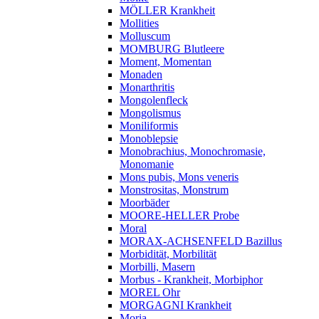
MÖLLER Krankheit
Mollities
Molluscum
MOMBURG Blutleere
Moment, Momentan
Monaden
Monarthritis
Mongolenfleck
Mongolismus
Moniliformis
Monoblepsie
Monobrachius, Monochromasie,
Monomanie
Mons pubis, Mons veneris
Monstrositas, Monstrum
Moorbäder
MOORE-HELLER Probe
Moral
MORAX-ACHSENFELD Bazillus
Morbidität, Morbilität
Morbilli, Masern
Morbus - Krankheit, Morbiphor
MOREL Ohr
MORGAGNI Krankheit
Moria