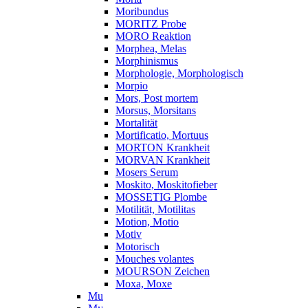
Moribundus
MORITZ Probe
MORO Reaktion
Morphea, Melas
Morphinismus
Morphologie, Morphologisch
Morpio
Mors, Post mortem
Morsus, Morsitans
Mortalität
Mortificatio, Mortuus
MORTON Krankheit
MORVAN Krankheit
Mosers Serum
Moskito, Moskitofieber
MOSSETIG Plombe
Motilität, Motilitas
Motion, Motio
Motiv
Motorisch
Mouches volantes
MOURSON Zeichen
Moxa, Moxe
Mu