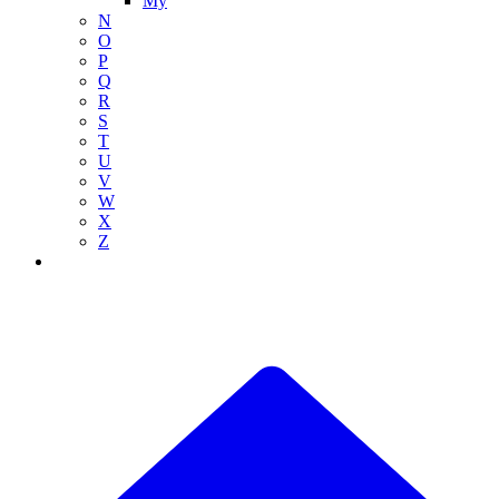
My
N
O
P
Q
R
S
T
U
V
W
X
Z