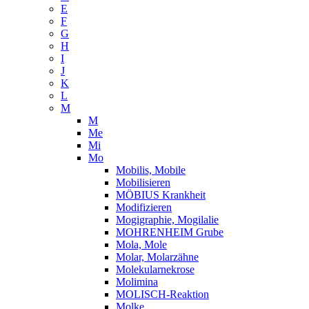
E
F
G
H
I
J
K
L
M
M
Me
Mi
Mo
Mobilis, Mobile
Mobilisieren
MÖBIUS Krankheit
Modifizieren
Mogigraphie, Mogilalie
MOHRENHEIM Grube
Mola, Mole
Molar, Molarzähne
Molekularnekrose
Molimina
MOLISCH-Reaktion
Molke