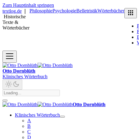
Zum Hauptinhalt springen
Philosophie
Psychologie
Belletristik
Wörterbücher
textlog.de
❘
Historische
Texte &
P
Wörterbücher
P
B
Otto Dornblüth
Klinisches Wörterbuch
Otto Dornblüth
Klinisches Wörterbuch
A
B
C
D