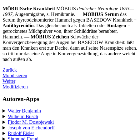
MÖBIUSsche Krankheit
MÖBIUS
deutscher Neurologe 1853—
1907
, Augenmigräne, s. Hemikranie. —
MÖBIUS-Serum
das
Serum thyreodektomierter Hammel gegen BASEDOW Krankheit =
Antithyreoidin
. Das gleiche auch als Tabletten oder
Rodagen
=
getrocknetes Milchpulver von, ihrer Schilddrüse beraubter,
Hammeln. —
MÖBIUS Zeichen
Schwäche der
Konvergenzbewegung der Augen bei BASEDOW Krankheit: läßt
man den Kranken erst zur Decke, dann auf seine Nasenspitze sehen,
so tritt nur das eine Auge in Konvergenzstellung, das andere weicht
nach außen ab.
Zurück
Mobilisieren
Weiter
Modifizieren
Autoren-Apps
Walter Benjamin
Wilhelm Busch
Fjodor M. Dostojewski
Joseph von Eichendorff
Rudolf Eisler
Sigmund Freud