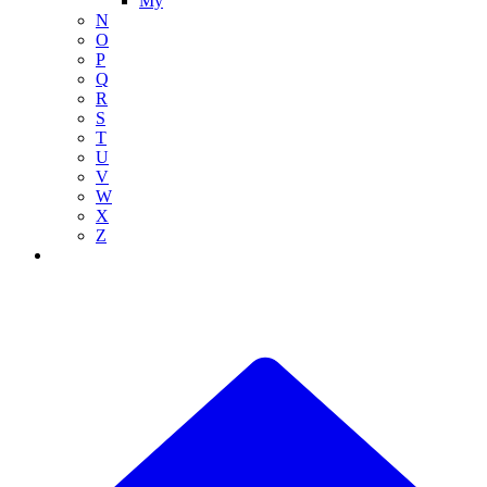
My
N
O
P
Q
R
S
T
U
V
W
X
Z