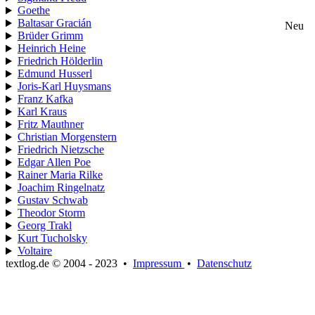
Goethe
Baltasar Gracián
Neu
Brüder Grimm
Heinrich Heine
Friedrich Hölderlin
Edmund Husserl
Joris-Karl Huysmans
Franz Kafka
Karl Kraus
Fritz Mauthner
Christian Morgenstern
Friedrich Nietzsche
Edgar Allen Poe
Rainer Maria Rilke
Joachim Ringelnatz
Gustav Schwab
Theodor Storm
Georg Trakl
Kurt Tucholsky
Voltaire
textlog.de © 2004 - 2023
•
Impressum
•
Datenschutz