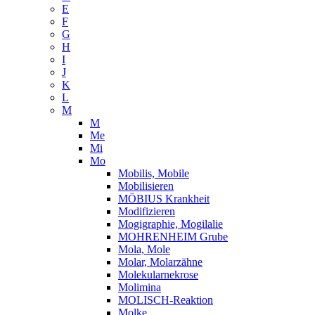
E
F
G
H
I
J
K
L
M
M
Me
Mi
Mo
Mobilis, Mobile
Mobilisieren
MÖBIUS Krankheit
Modifizieren
Mogigraphie, Mogilalie
MOHRENHEIM Grube
Mola, Mole
Molar, Molarzähne
Molekularnekrose
Molimina
MOLISCH-Reaktion
Molke