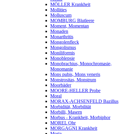
MÖLLER Krankheit
Mollities
Molluscum
MOMBURG Blutleere
Moment, Momentan
Monaden
Monarthritis
Mongolenfleck
Mongolismus
Moniliformis
Monoblepsie
Monobrachius, Monochromasie,
Monomanie
Mons pubis, Mons veneris
Monstrositas, Monstrum
Moorbäder
MOORE-HELLER Probe
Moral
MORAX-ACHSENFELD Bazillus
Morbidität, Morbilität
Morbilli, Masern
Morbus - Krankheit, Morbiphor
MOREL Ohr
MORGAGNI Krankheit
Moria