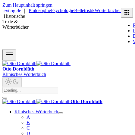
Zum Hauptinhalt springen
Philosophie
Psychologie
Belletristik
Wörterbücher
textlog.de
❘
Historische
Texte &
P
Wörterbücher
P
B
Otto Dornblüth
Klinisches Wörterbuch
Otto Dornblüth
Klinisches Wörterbuch
A
B
C
D