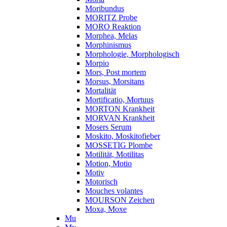
Moribundus
MORITZ Probe
MORO Reaktion
Morphea, Melas
Morphinismus
Morphologie, Morphologisch
Morpio
Mors, Post mortem
Morsus, Morsitans
Mortalität
Mortificatio, Mortuus
MORTON Krankheit
MORVAN Krankheit
Mosers Serum
Moskito, Moskitofieber
MOSSETIG Plombe
Motilität, Motilitas
Motion, Motio
Motiv
Motorisch
Mouches volantes
MOURSON Zeichen
Moxa, Moxe
Mu