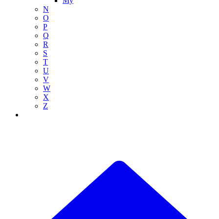
My
N
O
P
Q
R
S
T
U
V
W
X
Z