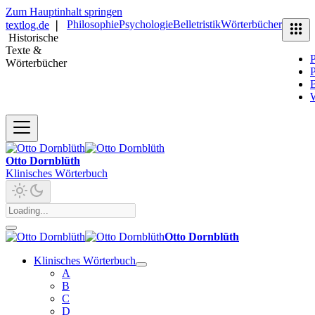
Zum Hauptinhalt springen
Philosophie
Psychologie
Belletristik
Wörterbücher
textlog.de
❘
Historische
Texte &
P
Wörterbücher
P
B
Otto Dornblüth
Klinisches Wörterbuch
Otto Dornblüth
Klinisches Wörterbuch
A
B
C
D