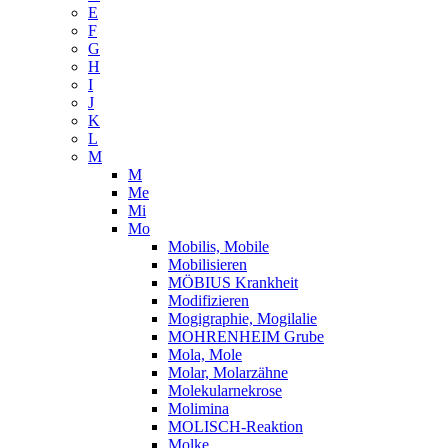
E
F
G
H
I
J
K
L
M
M
Me
Mi
Mo
Mobilis, Mobile
Mobilisieren
MÖBIUS Krankheit
Modifizieren
Mogigraphie, Mogilalie
MOHRENHEIM Grube
Mola, Mole
Molar, Molarzähne
Molekularnekrose
Molimina
MOLISCH-Reaktion
Molke