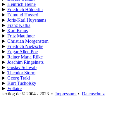
Heinrich Heine
Friedrich Hölderlin
Edmund Husserl
Joris-Karl Huysmans
Franz Kafka
Karl Kraus
Fritz Mauthner
Christian Morgenstern
Friedrich Nietzsche
Edgar Allen Poe
Rainer Maria Rilke
Joachim Ringelnatz
Gustav Schwab
Theodor Storm
Georg Trakl
Kurt Tucholsky
Voltaire
textlog.de © 2004 - 2023
•
Impressum
•
Datenschutz