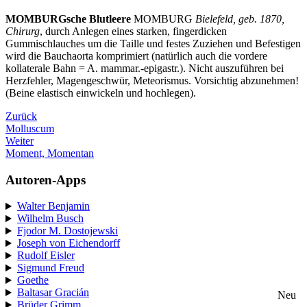
MOMBURGsche Blutleere
MOMBURG
Bielefeld, geb. 1870,
Chirurg
, durch Anlegen eines starken, fingerdicken
Gummischlauches um die Taille und festes Zuziehen und Befestigen
wird die Bauchaorta komprimiert (natürlich auch die vordere
kollaterale Bahn = A. mammar.-epigastr.). Nicht auszuführen bei
Herzfehler, Magengeschwür, Meteorismus. Vorsichtig abzunehmen!
(Beine elastisch einwickeln und hochlegen).
Zurück
Molluscum
Weiter
Moment, Momentan
Autoren-Apps
Walter Benjamin
Wilhelm Busch
Fjodor M. Dostojewski
Joseph von Eichendorff
Rudolf Eisler
Sigmund Freud
Goethe
Baltasar Gracián
Neu
Brüder Grimm