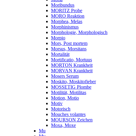
Moribundus
MORITZ Probe
MORO Reaktion
Morphea, Melas
Morphinismus
Morphologie, Morphologisch
Morpio
Mors, Post mortem
Morsus, Morsitans
Mortalität
Mortificatio, Mortuus
MORTON Krankheit
MORVAN Krankheit
Mosers Serum
Moskito, Moskitofieber
MOSSETIG Plombe
Motilität, Motilitas
Motion, Motio
Motiv
Motorisch
Mouches volantes
MOURSON Zeichen
Moxa, Moxe
Mu