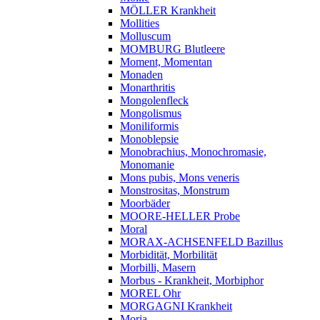
MÖLLER Krankheit
Mollities
Molluscum
MOMBURG Blutleere
Moment, Momentan
Monaden
Monarthritis
Mongolenfleck
Mongolismus
Moniliformis
Monoblepsie
Monobrachius, Monochromasie,
Monomanie
Mons pubis, Mons veneris
Monstrositas, Monstrum
Moorbäder
MOORE-HELLER Probe
Moral
MORAX-ACHSENFELD Bazillus
Morbidität, Morbilität
Morbilli, Masern
Morbus - Krankheit, Morbiphor
MOREL Ohr
MORGAGNI Krankheit
Moria