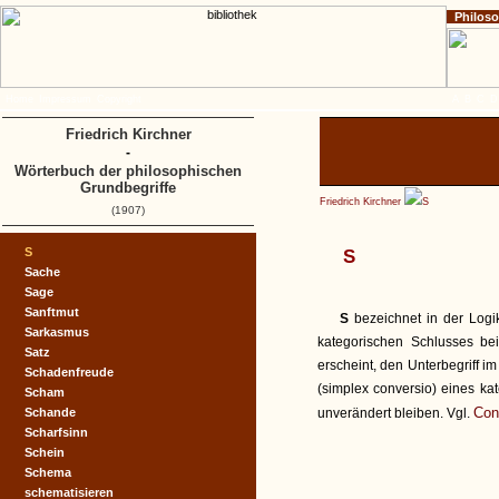
Philos
Home
Impressum
Copyright
A
B
C
D
Friedrich Kirchner
-
Wörterbuch der philosophischen
Grundbegriffe
Friedrich Kirchner
S
(1907)
S
S
Sache
Sage
Sanftmut
S
bezeichnet in der Logik
Sarkasmus
kategorischen Schlusses bei
Satz
erscheint, den Unterbegriff i
Schadenfreude
(simplex conversio) eines kat
Scham
Con
Schande
unverändert bleiben. Vgl.
Scharfsinn
Schein
Schema
schematisieren