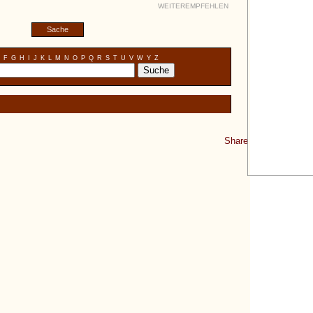
WEITEREMPFEHLEN
Sache
F
G
H
I
J
K
L
M
N
O
P
Q
R
S
T
U
V
W
Y
Z
Share