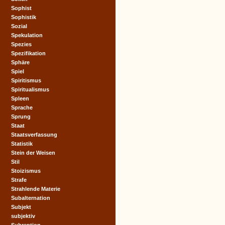
Sophist
Sophistik
Sozial
Spekulation
Spezies
Spezifikation
Sphäre
Spiel
Spiritismus
Spiritualismus
Spleen
Sprache
Sprung
Staat
Staatsverfassung
Statistik
Stein der Weisen
Stil
Stoizismus
Strafe
Strahlende Materie
Subalternation
Subjekt
subjektiv