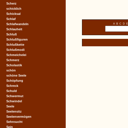
Scherz
schicklich
Schicksal
Schlaf
Schlafwandeln
A
B
C
D
E
Schlauheit
Schluß
Schlußfiguren
Schlußkette
Schlußmodi
Schmeichelei
Schmerz
Scholastik
schön
schöne Seele
Schöpfung
Schreck
Schuld
Schwermut
Schwindel
Seele
Seelensitz
Seelenvermögen
Sehnsucht
Sein