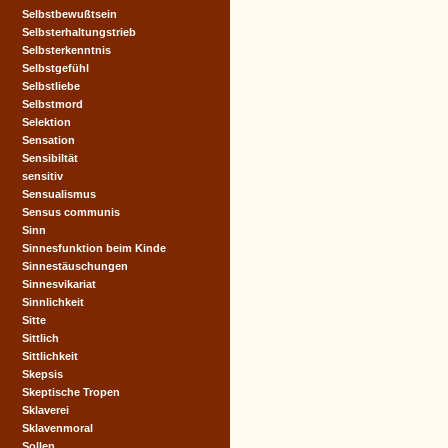
Selbstbewußtsein
Selbsterhaltungstrieb
Selbsterkenntnis
Selbstgefühl
Selbstliebe
Selbstmord
Selektion
Sensation
Sensibiltät
sensitiv
Sensualismus
Sensus communis
Sinn
Sinnesfunktion beim Kinde
Sinnestäuschungen
Sinnesvikariat
Sinnlichkeit
Sitte
Sittlich
Sittlichkeit
Skepsis
Skeptische Tropen
Sklaverei
Sklavenmoral
Sollen