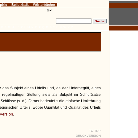
ophie
Belletristik
Wörterbücher
E
F
G
H
I
J
K
L
M
N
O
P
Q
R
S
T
U
V
W
Y
Z
 das Subjekt eines Urteils und, da der Unterbegriff, eines
 regelmäßiger Stellung stets als Subjekt im Schlußsatze
m Schlüsse (s. d.). Ferner bedeutet s die einfache Umkehrung
egorischen Urteils, wobei Quantität und Qualität des Urteils
version
.
TO TOP
DRUCKVERSION