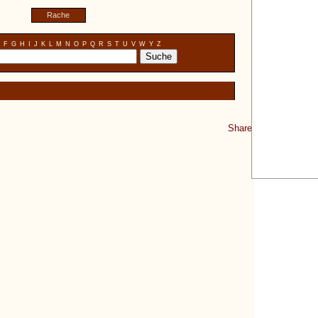
Rache
F
G
H
I
J
K
L
M
N
O
P
Q
R
S
T
U
V
W
Y
Z
Share