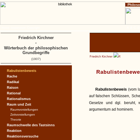
Philos
Home
Impressum
Copyright
A
B
C
D
Friedrich Kirchner
-
Wörterbuch der philosophischen
Grundbegriffe
Friedrich Kirchner
R
(1907)
Rabulistenbeweis
Rabulistenbewe
Rache
Radikal
Raison
Rabulistenbeweis
(vom l
Rational
auf falschen Schlüssen, Sch
Rationalismus
Gesetze und dgl. beruht, 
Raum und Zeit
argumentum ad hominem.
Raumvorstellungen
Zeitvorstellungen
Theorie
Raumschwelle des Tastsinns
Reaktion
Reaktionsversuche