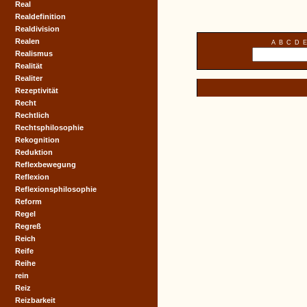
Real
Realdefinition
Realdivision
Realen
A
B
C
D
E
Realismus
Realität
Realiter
Rezeptivität
Recht
Rechtlich
Rechtsphilosophie
Rekognition
Reduktion
Reflexbewegung
Reflexion
Reflexionsphilosophie
Reform
Regel
Regreß
Reich
Reife
Reihe
rein
Reiz
Reizbarkeit