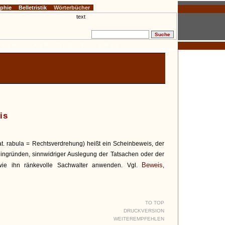
ophie
Belletristik
Wörterbücher
E
F
G
H
I
J
K
L
M
N
O
P
Q
R
S
T
U
V
W
Y
Z
is
at. rabula = Rechtsverdrehung) heißt ein Scheinbeweis, der
eingründen, sinnwidriger Auslegung der Tatsachen oder der
Beweis
wie ihn ränkevolle Sachwalter anwenden. Vgl.
,
TO TOP
DRUCKVERSION
WEITEREMPFEHLEN