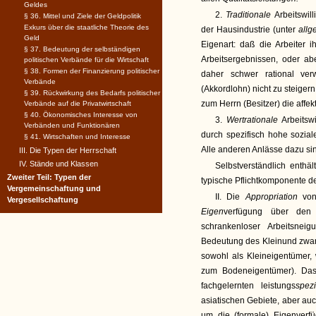
Geldes
2.
Traditionale
Arbeitswil
§ 36. Mittel und Ziele der Geldpolitik
Exkurs über die staatliche Theorie des
der Hausindustrie (unter
all
Geld
Eigenart: daß die Arbeiter 
§ 37. Bedeutung der selbständigen
Arbeitsergebnissen, oder abe
politischen Verbände für die Wirtschaft
§ 38. Formen der Finanzierung politischer
daher schwer rational ver
Verbände
(Akkordlohn) nicht zu steiger
§ 39. Rückwirkung des Bedarfs politischer
zum Herrn (Besitzer) die affek
Verbände auf die Privatwirtschaft
§ 40. Ökonomisches Interesse von
3.
Wertrationale
Arbeitswi
Verbänden und Funktionären
durch spezifisch hohe sozial
§ 41. Wirtschaften und Interesse
Alle anderen Anlässe dazu si
III. Die Typen der Herrschaft
IV. Stände und Klassen
Selbstverständlich enthäl
Zweiter Teil: Typen der
typische Pflichtkomponente der
Vergemeinschaftung und
II. Die
Appropriation
von
Vergesellschaftung
Eigen
verfügung über den 
schrankenloser Arbeitsnei
Bedeutung des Kleinund zwar 
sowohl als Kleineigentümer, 
zum Bodeneigentümer). Das
fachgelernten leistungs
spez
asiatischen Gebiete, aber au
um die (formale) Eigenverfü