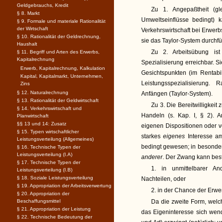
Geldgebrauchs, Kredit
Zu 1. Angepaßtheit (gl
§ 8. Markt
Umweltseinflüsse bedingt)
§ 9. Formale und materiale Rationalität
der Wirtschaft
Verkehrswirtschaft bei Erwerb
§ 10. Rationalität der Geldrechnung,
sie das Taylor-System durchfü
Haushalt
Zu 2. Arbeitsübung ist
§ 11. Begriff und Arten des Erwerbs,
Kapitalrechnung
Spezialisierung erreichbar. S
Erwerb, Kapitalrechnung, Kalkulation
Gesichtspunkten (im Rentabi
Kapital, Kapitalmarkt, Unternehmen,
Leistungsspezialisierung. 
Zins
§ 12. Naturalrechnung
Anfängen (Taylor-System).
§ 13. Rationalität der Geldwirtschaft
Zu 3. Die Bereitwilligkeit
§ 14. Verkehrswirtschaft und
Handeln (s. Kap. I, § 2). Ar
Planwirtschaft
§§ 13 und 14: Zusatz
eigenen Dispositionen oder v
§ 15. Typen wirtschaftlicher
starkes
eigenes
Interesse a
Leistungsverteilung (Allgemeines)
bedingt gewesen; in besonder
§ 16. Technische Typen der
Leistungsverteilung (I.A)
anderer
. Der Zwang kann bes
§ 17. Technische Typen der
1. in unmittelbarer A
Leistungsverteilung (I.B)
§ 18. Soziale Leistungsverteilung
Nachteilen, oder
§ 19. Appropriation der Arbeitsverwertung
2. in der Chance der Erwe
§ 20. Appropriation der
Beschaffungsmittel
Da die zweite Form, welch
§ 21. Appropriation der Leistung
das Eigeninteresse sich wend
§ 22. Technische Bedeutung der