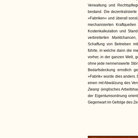
Verwaltung und Rechtspfleg
bestand. Die dezentralisiert
»Fabriken« und überall sons
mechanisierten Kraftquell
Kostenkalkulation und Stan
verbreiterten
Markt
chancen,
Schaffung von Betrieben mit
führte, in welche dann die 
vorher, in der ganzen Welt, 
ohne jede nennenswerte Stö
Bedarfsdeckung ernstlich g
»Fabrik« wurde dies anders. D
einen mit Abwälzung des Vers
Zwang
(englisches Arbeitsh
der Eigentumsordnung orientie
Gegenwart im Gefolge des Zer