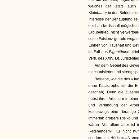
welches der (stets, auch a
Klein
bauer
in den Betrieb ste
Interesse der Behauptung se
der Landwirtschaft mögliche
Großbetrieb, nicht verwertba
seine Existenz gerade
wege
Einheit von Haushalt und Betr
im Fall des
Eigentümer
betri
Verh. des XXIV. Dt. Juristenta
Auf dem Gebiet des Gewe
mechanisierter und streng spe
Betriebe, wie die des »Ja
ohne Katastrophe für die E
geschah). Denn die Zusamme
nebst ihren Arbeitern in eine
und Verbindung der Arbei
keineswegs eine derartige
immerhin größere Risiko und 
wären. Vor allem aber ist
(»stehendem« K.) nicht nur,
sondern im Höchstmaß empfin