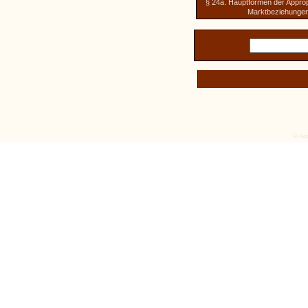
§ 24a. Hauptformen der Approp
Marktbeziehunge
© tex