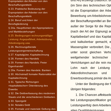
und Art) erzwingt (natürlich: u
Expropriation der Arbeiter von den
Beschaffungsmitteln
(im Sinn des technischen Op
§ 23. Praktische Bedeutung der
ist die Expropriation der Ar
Expropriation der Arbeiter von den
Bewerbung um Arbeitslohnver
Beschaffungsmitteln
§ 24. Beruf und Arten der
der Beschaffungsmittel an Be
Berufsgliederung
außer der Sorge für die Repr
§ 24a. Hauptformen der Appropriations-
(nach der Art der Eignung) a
und Marktbeziehungen
§ 25. Bedingungen rechnungsmäßiger
Kapitalbedarf und das Kapita
Leistung: Angepaßtheit, Arbeitsübung,
und kalkulierbar gemacht, 
Arbeitneigung usw.
Massengüter verbreitert. Die
§ 26. Rechnungsfremde
Leistungsvergemeinschaftung
unter sonst gleichen Verhä
§ 27. Kapitalgüter, Kapitalrechnung
weitgehender technischer 
§ 28. Formen des Handels
Verrichtungen auf die rein m
§ 29. Formen des Handels. Freier
Eigenhandel
Lohn nach der Leistung
§ 29a. Formen des Handels. Banken
Akkordlohnchancen und K
§ 30. Höchstmaß formaler Rationalität der
Kapitalrechnung
Erwerbsordnung
primär
die Ar
§ 31. Typische Richtungen
Unter der Bedingung der fr
»kapitalistischer« Orientierung des
übrigen folgendes:
Erwerbs
§ 32. Die Geldverfassung des modernen
1. Die Chancen
affektuel
Staats und die verschiedenen Geldarten.
bei Leistungs
spezifikation
gr
§ 33. Sperrgeld
§ 34. Notales Geld
Leistungs
erfolg
dem Arbeitend
§ 35. Formale und materiale Geltung des
allen Qualitäts
leistungen.