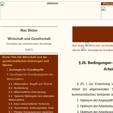
Philos
Home
Impressum
Copyright
Max Weber
-
Wirtschaft und Gesellschaft
Grundriss der verstehenden Soziologie
Max Weber
Wirtschaft und Gesell
(1922)
Mächte
II. Soziologische Grundka
Erster Teil: Die Wirtschaft und die
gesellschaftlichen Ordnungen und
§ 25. Bedingungen 
Mächte
Arbei
I. Soziologische Grundbegriffe
II. Soziologische Grundkategorien des
Wirtschaftens
§ 25. I. Zur Erreichung
§ 1. Wirtschaften. Begriff und Technik
§ 2. Nutzleistung
Arbeit (im allgemeinsten
§ 3. Wirtschaftliche Orientierung
kommunistischen Verbände, 
§ 4. Typische Maßregeln des rationalen
Wirtschaftens
1. Optimum der Angepaßthe
§ 5. Arten wirtschaftlicher Verbände
2. Optimum der Arbeits
übu
§ 6. Tauschmittel, Zahlungsmittel, Geld
3. Optimum der Arbeits
nei
§ 7. Primäre Konsequenzen typischen