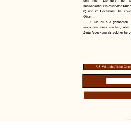
sehr hoch. Die durch den Gr
schwankend. Ein
rationaler
Tausc
8) und im Höchstmaß bei erwerb
Gütern.
7. Die Zu a α genannten Ei
möglichen
eines solchen, aber
Bedarfs
deckung als solcher hervo
§ 3. Wirtschaftliche Orie
© tex