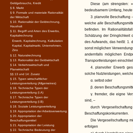
Geldgebrauchs, Kredit
Diese (am strengsten: »
§ 8. Markt
bedeutsamem Umfang, heute 
§ 9. Formale und materiale Rationalität
3. planvolle Beschaffung 
der Wirtschaft
§ 10. Rationalität der Geldrechnung,
welche
alle
Beschaffungsmitt
Haushalt
befinden. Im Rationalitätsfa
§ 11. Begriff und Arten des Erwerbs,
Schätzung der Dringlichkeit
Kapitalrechnung
Erwerb, Kapitalrechnung, Kalkulation
des Aufwands, das heißt: 1. 
Kapital, Kapitalmarkt, Unternehmen,
sonst möglichen Verwendungs
Zins
andernfalls möglichen End
§ 12. Naturalrechnung
§ 13. Rationalität der Geldwirtschaft
Transport
leistungen einschließ
§ 14. Verkehrswirtschaft und
4. planvoller Erwerb ges
Planwirtschaft
solche Nutzleistungen, welch
§§ 13 und 14: Zusatz
§ 15. Typen wirtschaftlicher
α. selbst oder
Leistungsverteilung (Allgemeines)
β. deren Beschaffungsmitt
§ 16. Technische Typen der
Leistungsverteilung (I.A)
γ. fremder, die eigne Ve
§ 17. Technische Typen der
sind, –
Leistungsverteilung (I.B)
§ 18. Soziale Leistungsverteilung
durch Vergesellschaftun
§ 19. Appropriation der Arbeitsverwertung
Beschaffungskonkurrenten.
§ 20. Appropriation der
Die Vergesellschaftung m
Beschaffungsmittel
§ 21. Appropriation der Leistung
erfolgen
§ 22. Technische Bedeutung der