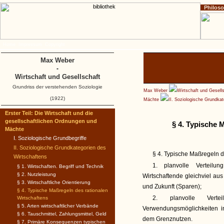
Philos
Home
Impressum
Copyright
Max Weber
-
Wirtschaft und Gesellschaft
Grundriss der verstehenden Soziologie
Max Weber
Wirtschaft und Gesell
(1922)
Mächte
II. Soziologische Grundka
Erster Teil: Die Wirtschaft und die
gesellschaftlichen Ordnungen und
§ 4. Typische 
Mächte
I. Soziologische Grundbegriffe
II. Soziologische Grundkategorien des
§ 4. Typische Maßregeln 
Wirtschaftens
1. planvolle Verteilu
§ 1. Wirtschaften. Begriff und Technik
§ 2. Nutzleistung
Wirtschaftende gleichviel a
§ 3. Wirtschaftliche Orientierung
und Zukunft (Sparen);
§ 4. Typische Maßregeln des rationalen
2. planvolle Verte
Wirtschaftens
§ 5. Arten wirtschaftlicher Verbände
Verwendungsmöglichkeiten i
§ 6. Tauschmittel, Zahlungsmittel, Geld
dem Grenznutzen.
§ 7. Primäre Konsequenzen typischen