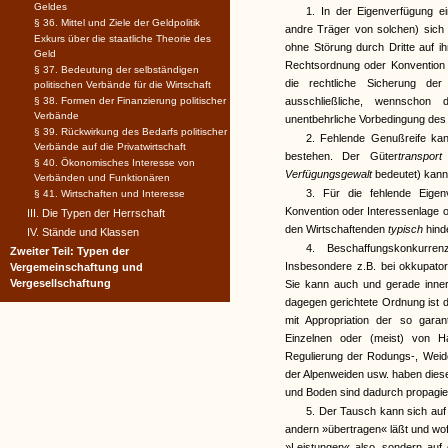
Geldes
1. In der Eigenverfügung ei
§ 36. Mittel und Ziele der Geldpolitik
andre Träger von solchen) sic
Exkurs über die staatliche Theorie des
ohne Störung durch Dritte auf i
Geld
Rechtsordnung oder Konvention o
§ 37. Bedeutung der selbständigen
die rechtliche Sicherung de
politischen Verbände für die Wirtschaft
§ 38. Formen der Finanzierung politischer
ausschließliche, wennschon
Verbände
unentbehrliche Vorbedingung des 
§ 39. Rückwirkung des Bedarfs politischer
2. Fehlende Genußreife kan
Verbände auf die Privatwirtschaft
bestehen. Der Güter
transpor
§ 40. Ökonomisches Interesse von
Verfügungsgewalt
bedeutet) kann
Verbänden und Funktionären
3. Für die fehlende Eigenv
§ 41. Wirtschaften und Interesse
Konvention oder Interessenlage od
III. Die Typen der Herrschaft
den Wirtschaftenden
typisch
hind
IV. Stände und Klassen
4. Beschaffungskonkurre
Zweiter Teil: Typen der
Insbesondere z.B. bei okkupato
Vergemeinschaftung und
Vergesellschaftung
Sie kann auch und gerade inne
dagegen gerichtete Ordnung ist d
mit Appropriation der so gara
Einzelnen oder (meist) von H
Regulierung der Rodungs-, Weid
der Alpenweiden usw. haben dies
und Boden sind dadurch propagie
5. Der Tausch kann sich auf a
andern »übertragen« läßt und wofü
»Leistungen« also, sondern auf ö