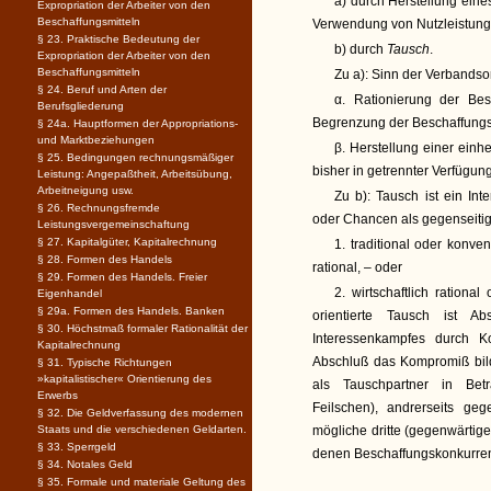
a) durch Herstellung ein
Expropriation der Arbeiter von den
Beschaffungsmitteln
Verwendung von Nutzleistungen
§ 23. Praktische Bedeutung der
b) durch
Tausch
.
Expropriation der Arbeiter von den
Beschaffungsmitteln
Zu a): Sinn der Verbandso
§ 24. Beruf und Arten der
α. Rationierung der Be
Berufsgliederung
Begrenzung der Beschaffungs
§ 24a. Hauptformen der Appropriations-
und Marktbeziehungen
β. Herstellung einer einh
§ 25. Bedingungen rechnungsmäßiger
bisher in getrennter Verfügun
Leistung: Angepaßtheit, Arbeitsübung,
Arbeitneigung usw.
Zu b): Tausch ist ein In
§ 26. Rechnungsfremde
oder Chancen als gegenseiti
Leistungsvergemeinschaftung
§ 27. Kapitalgüter, Kapitalrechnung
1. traditional oder konven
§ 28. Formen des Handels
rational, – oder
§ 29. Formen des Handels. Freier
2. wirtschaftlich rationa
Eigenhandel
§ 29a. Formen des Handels. Banken
orientierte Tausch ist A
§ 30. Höchstmaß formaler Rationalität der
Interessenkampfes durch K
Kapitalrechnung
Abschluß das Kompromiß bilde
§ 31. Typische Richtungen
»kapitalistischer« Orientierung des
als Tauschpartner in Betr
Erwerbs
Feilschen), andrerseits ge
§ 32. Die Geldverfassung des modernen
Staats und die verschiedenen Geldarten.
mögliche dritte (gegenwärtige
§ 33. Sperrgeld
denen Beschaffungskonkurrenz 
§ 34. Notales Geld
§ 35. Formale und materiale Geltung des