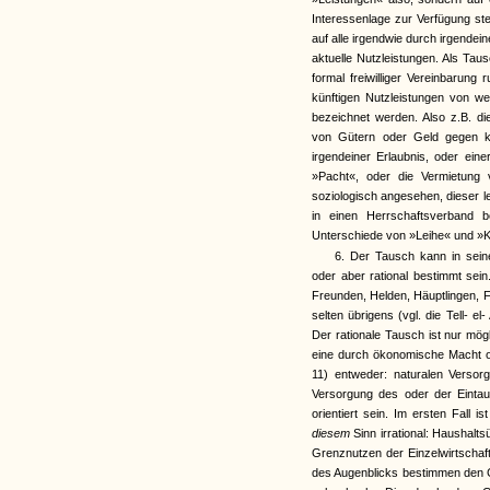
Interessenlage zur Verfügung ste
auf alle irgendwie durch irgende
aktuelle Nutzleistungen. Als Tau
formal freiwilliger Vereinbarung
künftigen Nutzleistungen von we
bezeichnet werden. Also z.B. di
von Gütern oder Geld gegen kü
irgendeiner Erlaubnis, oder ei
»Pacht«, oder die Vermietung 
soziologisch angesehen, dieser le
in einen Herrschaftsverband b
Unterschiede von »Leihe« und »K
6. Der Tausch kann in seine
oder aber rational bestimmt se
Freunden, Helden, Häuptlingen, 
selten übrigens (vgl. die Tell- el
Der rationale Tausch ist nur mö
eine durch ökonomische Macht od
11) entweder: naturalen Versor
Versorgung des oder der Einta
orientiert sein. Im ersten Fall 
diesem
Sinn irrational: Haushalt
Grenznutzen der Einzelwirtschaft
des Augenblicks bestimmen den 