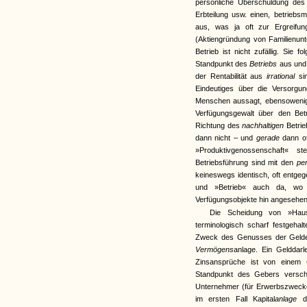
persönliche Überschuldung des
Erbteilung usw. einen, betriebsm
aus, was ja oft zur Ergreifun
(Aktiengründung von Familienun
Betrieb ist nicht zufällig. Sie
Standpunkt des
Betriebs
aus und
der Rentabilität aus
irrational
si
Eindeutiges über die Versorgun
Menschen aussagt, ebensowenig
Verfügungsgewalt über den Bet
Richtung des
nachhaltigen
Betrie
dann nicht – und
gerade
dann o
»Produktivgenossenschaft« s
Betriebsführung sind mit den
pe
keineswegs identisch, oft entge
und »Betrieb« auch da, wo 
Verfügungsobjekte hin angesehen,
Die Scheidung von »Haus
terminologisch scharf festgeha
Zweck des Genusses der Geldert
Vermögens
anlage. Ein Geldda
Zinsansprüche ist von einem
Standpunkt des Gebers versch
Unternehmer (für Erwerbszweck
im ersten Fall Kapital
anlage
d