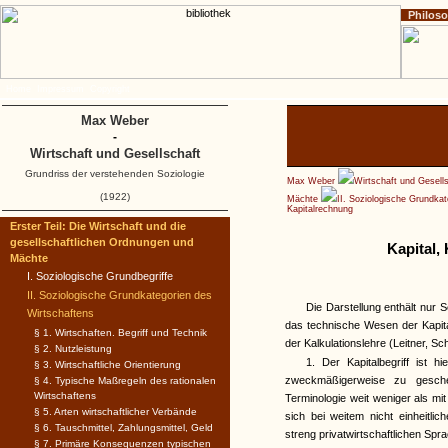
Philos
Home
Impressum
Copyright
Max Weber
-
Wirtschaft und Gesellschaft
Grundriss der verstehenden Soziologie
Max Weber
Wirtschaft und Gesell
(1922)
Mächte
II. Soziologische Grundka
Kapitalrechnung
Erster Teil: Die Wirtschaft und die
gesellschaftlichen Ordnungen und
Kapital,
Mächte
I. Soziologische Grundbegriffe
II. Soziologische Grundkategorien des
Die Darstellung enthält nur 
Wirtschaftens
das technische Wesen der Kapital
§ 1. Wirtschaften. Begriff und Technik
der Kalkulationslehre (Leitner, Sc
§ 2. Nutzleistung
1. Der Kapitalbegriff ist h
§ 3. Wirtschaftliche Orientierung
zweckmäßigerweise zu gesche
§ 4. Typische Maßregeln des rationalen
Wirtschaftens
Terminologie weit weniger als mit
§ 5. Arten wirtschaftlicher Verbände
sich bei weitem nicht einheitli
§ 6. Tauschmittel, Zahlungsmittel, Geld
streng privatwirtschaftlichen Sp
§ 7. Primäre Konsequenzen typischen