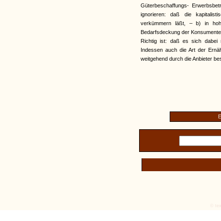
Güterbeschaffungs- Erwerbsbetr
ignorieren: daß die kapitali
verkümmern läßt, – b) in ho
Bedarfsdeckung der Konsumenten 
Richtig ist: daß es sich dabei 
Indessen auch die Art der Ernäh
weitgehend durch die Anbieter be
E
© tex