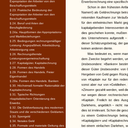
Expropriation der Arbeiter von den
Erwerbsrechnung eine spezifisch
Beschaffungsmitteln
Schon in den frühesten Anfän
§ 23. Praktische Bedeutung der
Namen!) als Geld
rechnungs
betr
Expropriation der Arbeiter von den
reisenden Kaufmann zur Veräuße
Beschaffungsmitteln
für den einheimischen Markt g
§ 24. Beruf und Arten der
Berufsgliederung
kapitalgebenden Interessenten d
§ 24a. Hauptformen der Appropriations-
dies geschehen konnte, mußten s
und Marktbeziehungen
des Unternehmens aufgestellt –
§ 25. Bedingungen rechnungsmäßiger
dieser Schätzungsbetrag, der g
Leistung: Angepaßtheit, Arbeitsübung,
keinen anderen diente.
Arbeitneigung usw.
Was bedeutet es, wenn man 
§ 26. Rechnungsfremde
Leistungsvergemeinschaftung
dem Zwecke begehrt werden, um 
§ 27. Kapitalgüter, Kapitalrechnung
(insbesondere: »Banken« bestim
§ 28. Formen des Handels
dieser Güter (insbesondre: von 
§ 29. Formen des Handels. Freier
Hergeben von Geld gegen Rückga
Eigenhandel
von »Kapital« nur für den rede
§ 29a. Formen des Handels. Banken
sonst aber nur von »Geldleihe«.
§ 30. Höchstmaß formaler Rationalität der
»Zinsen« gezahlt werden, weil d
Kapitalrechnung
§ 31. Typische Richtungen
nur wegen dieser
rechnerische
»kapitalistischer« Orientierung des
»Kapital«. Freilich ist dies A
Erwerbs
Darlehens, angeblich – nicht: n
§ 32. Die Geldverfassung des modernen
dies ist irrelevant. Schon die ge
Staats und die verschiedenen Geldarten.
zu einem Geld
rechnungs
betra
§ 33. Sperrgeld
»Kapitalgüter« und »Kapitalrechn
§ 34. Notales Geld
§ 35. Formale und materiale Geltung des
bei einem einfachen Darlehen, w