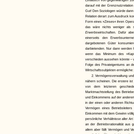
Eintausch von gegenwärtigen 100 
darauf mit der Grenznutzrelation
Gut! Den Soziologen würde dann 
Relation derart zum Ausdruck ko
Form eines »Zinses« ihren Opera
das wäre nichts weniger als se
Erwerbs
wirtschaften. Dafür ab
einerseits den Erwerbsunter
dargebotenen Güter konsumiere
darbietenden. Nur dann werden
wenn
das Minimum des »Kapit
verschieden aussehen könnte – 
Folge des Privateigentums an d
Wirtschaftssubjekten ermögliche
2. Vermögensverwaltung und E
nähern scheinen. Die erstere ist
von dem letzteren geschiede
Marktmachtstellung des Betrieb
und Einkommens auf der anderen S
in der einen oder anderen Richt
Vermögen eines Betriebsleiters
Einkommen mit dem Gewinn völlig 
persönliche Verhältnisse aller Ar
an der
Betriebs
rationalität aus
allem aber fällt Vermögen und V