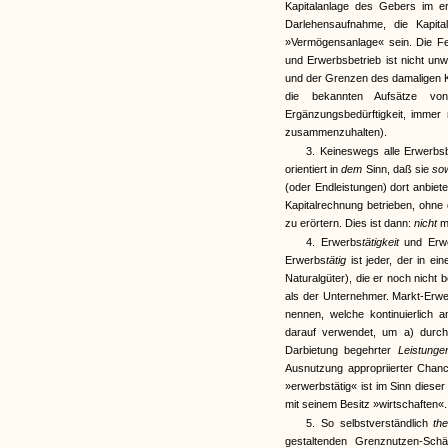
Kapitalanlage des Gebers im e
Darlehensaufnahme, die Kapi
»Vermögensanlage« sein. Die Fe
und Erwerbsbetrieb ist nicht unw
und der Grenzen des damaligen Ka
die bekannten Aufsätze v
Ergänzungsbedürftigkeit, immer
zusammenzuhalten).
3. Keineswegs alle Erwerbsb
orientiert in
dem
Sinn, daß sie
so
(oder Endleistungen) dort anbiet
Kapitalrechnung betrieben, ohne
zu erörtern. Dies ist dann:
nicht
m
4. Erwerbs
tätigkeit
und Erw
Erwerbs
tätig
ist jeder, der in ei
Naturalgüter), die er noch nicht 
als der Unternehmer. Markt-Erwer
nennen, welche kontinuierlich 
darauf verwendet, um a) durch
Darbietung begehrter
Leistung
Ausnutzung appropriierter Chan
»erwerbstätig« ist im Sinn dieser
mit seinem Besitz »wirtschaften«.
5. So selbstverständlich
th
gestaltenden Grenznutzen-Sch