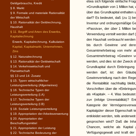
etwa sich folgende einfache Frag
Geldgebrauchs, Kredit
»Grundkapital« von 1 Million hat,
§ 8. Markt
über das Grundkapital enthalten
§ 9. Formale und materiale Rationalität
der Wirtschaft
darf? Es bedeutet, daß (zu 1) be
§ 10. Rationalität der Geldrechnung,
Inventur und ordnungsmäßige Ge
Haushalt
»Passiva«, der
über
1 Million b
§ 11. Begriff und Arten des Erwerbs,
Verwendung
verteilt
werden darf 
Kapitalrechnung
den Haushalt
verbraucht
werden 
Erwerb, Kapitalrechnung, Kalkulation
bis durch Gewinne und deren 
Kapital, Kapitalmarkt, Unternehmen,
Gesamtmehrbetrag von mehr als 
Zins
Gesamtmehrbetrag »Gewinn« ve
§ 12. Naturalrechnung
werden, und dies ist der Zweck d
§ 13. Rationalität der Geldwirtschaft
§ 14. Verkehrswirtschaft und
Grundkapital durch Einbringun
Planwirtschaft
werden darf, ist: den Gläub
§§ 13 und 14: Zusatz
Gewinnverteilung nach den Regeln
§ 15. Typen wirtschaftlicher
die Rentabilität nachhaltig blei
Leistungsverteilung (Allgemeines)
Vorschriften über die »Einbringu
§ 16. Technische Typen der
als »Kapital«. – 4. Was bedeute
Leistungsverteilung (I.A)
§ 17. Technische Typen der
zu« (infolge Unrentabilität)? 
Leistungsverteilung (I.B)
Kategorie der Vermögensverwal
§ 18. Soziale Leistungsverteilung
Kapital
güter
dieser Eigenschaft 
§ 19. Appropriation der Arbeitsverwertung
entkleidet werden, teils anderwe
§ 20. Appropriation der
gesprochen wird? Daß die Inha
Beschaffungsmittel
Chancen, welche als Kapital
§ 21. Appropriation der Leistung
Verfügungsgewalt und kraft der 
§ 22. Technische Bedeutung der