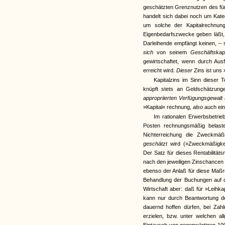
geschätzten Grenznutzen des fü
handelt sich dabei noch um Kat
um solche der Kapitalrechnun
Eigenbedarfszwecke geben läßt, 
Darleihende empfängt keinen, – 
sich
von seinem
Geschäfts
kap
gewirtschaftet, wenn durch Ausf
erreicht wird.
Dieser
Zins ist uns 
Kapitalzins im Sinn dieser T
knüpft stets an Geldschätzunge
appropriierten Verfügungsgewalt
»Kapital« rechnung,
also
auch ei
Im rationalen Erwerbsbetrieb
Posten rechnungsmäßig belaste
Nichterreichung die Zweckmäßi
geschätzt
wird (»Zweckmäßigkeit
Der Satz für dieses Rentabilität
nach den jeweiligen Zinschancen 
ebenso der Anlaß für diese Maßre
Behandlung der Buchungen auf d
Wirtschaft aber: daß für »Leihka
kann nur durch Beantwortung de
dauernd hoffen dürfen, bei Zahl
erzielen, bzw. unter welchen al