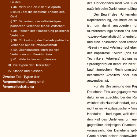
Geldes
des Darleihenden
nicht
von »Lei
§ 36. Mittel und Ziele der Geldpolitik
natürlich beim Darlehensempfäng
Exkurs über die staatliche Theorie des
Der Begriff des »Unternehm
Geld
Kapitalrechnung, die meist als 
§ 37. Bedeutung der selbständigen
ist, um damit anzudeuten: 
politischen Verbände für die Wirtschaft
§ 38. Formen der Finanzierung politischer
»Unternehmung« heißen soll, sond
Verbände
»zwerg«-kapitalistisch) orientier
§ 39. Rückwirkung des Bedarfs politischer
und eine Kalkulation nach rationa
Verbände auf die Privatwirtschaft
»Gewinn« und »Verlust« soll ebe
§ 40. Ökonomisches Interesse von
der kapitallose Erwerb (des Sch
Verbänden und Funktionären
Technikers, Arbeiters) ist uns 
§ 41. Wirtschaften und Interesse
Sprachgebrauch nennt ihn nicht so
III. Die Typen der Herrschaft
kaufmännischen Rechnungstec
IV. Stände und Klassen
bestimmten Arbeiters oder ei
Zweiter Teil: Typen der
anwendbar ist.
Vergemeinschaftung und
Für die Bestimmung des Kap
Vergesellschaftung
Darlehens-Zins ausgegangen werd
dafür einen Zuschlag bei der Rü
welches ein Haushalt bedarf, ei
nicht einen »kapitalistischen« Vo
Handelns – bedungen, weil der 
den Fall des Darlehens um
me
gegenüber denjenigen Chancen s
voraussieht, der Darlehens
ge
Grenznutzen seiner gegenwärti