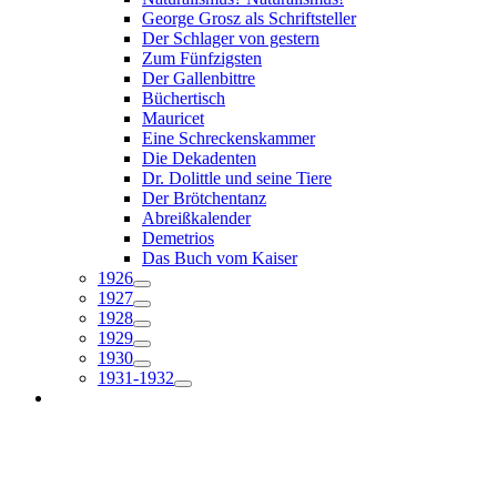
George Grosz als Schriftsteller
Der Schlager von gestern
Zum Fünfzigsten
Der Gallenbittre
Büchertisch
Mauricet
Eine Schreckenskammer
Die Dekadenten
Dr. Dolittle und seine Tiere
Der Brötchentanz
Abreißkalender
Demetrios
Das Buch vom Kaiser
1926
1927
1928
1929
1930
1931-1932