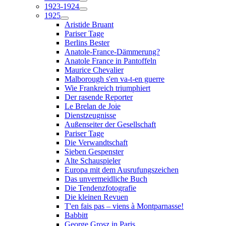
1923-1924
1925
Aristide Bruant
Pariser Tage
Berlins Bester
Anatole-France-Dämmerung?
Anatole France in Pantoffeln
Maurice Chevalier
Malborough s'en va-t-en guerre
Wie Frankreich triumphiert
Der rasende Reporter
Le Brelan de Joie
Dienstzeugnisse
Außenseiter der Gesellschaft
Pariser Tage
Die Verwandtschaft
Sieben Gespenster
Alte Schauspieler
Europa mit dem Ausrufungszeichen
Das unvermeidliche Buch
Die Tendenzfotografie
Die kleinen Revuen
T'en fais pas – viens à Montparnasse!
Babbitt
George Grosz in Paris