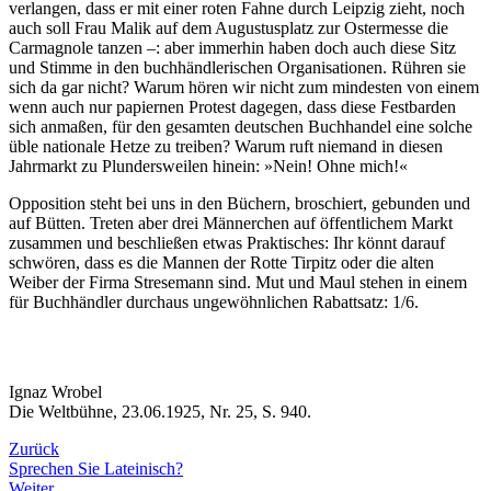
verlangen, dass er mit einer roten Fahne durch Leipzig zieht, noch
auch soll Frau Malik auf dem Augustusplatz zur Ostermesse die
Carmagnole tanzen –: aber immerhin haben doch auch diese Sitz
und Stimme in den buchhändlerischen Organisationen. Rühren sie
sich da gar nicht? Warum hören wir nicht zum mindesten von einem
wenn auch nur papiernen Protest dagegen, dass diese Festbarden
sich anmaßen, für den gesamten deutschen Buchhandel eine solche
üble nationale Hetze zu treiben? Warum ruft niemand in diesen
Jahrmarkt zu Plundersweilen hinein: »Nein! Ohne mich!«
Opposition steht bei uns in den Büchern, broschiert, gebunden und
auf Bütten. Treten aber drei Männerchen auf öffentlichem Markt
zusammen und beschließen etwas Praktisches: Ihr könnt darauf
schwören, dass es die Mannen der Rotte Tirpitz oder die alten
Weiber der Firma Stresemann sind. Mut und Maul stehen in einem
für Buchhändler durchaus ungewöhnlichen Rabattsatz: 1/6.
Ignaz Wrobel
Die Weltbühne, 23.06.1925, Nr. 25, S. 940.
Zurück
Sprechen Sie Lateinisch?
Weiter