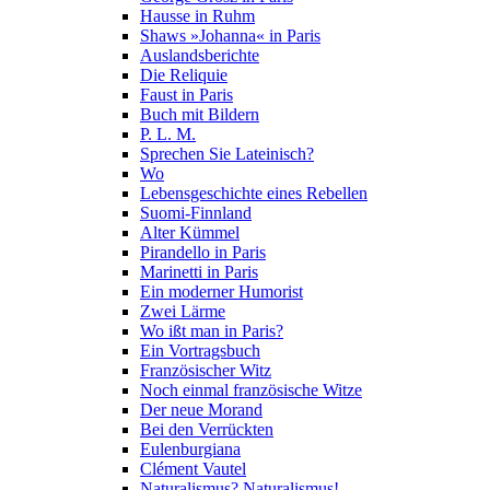
Hausse in Ruhm
Shaws »Johanna« in Paris
Auslandsberichte
Die Reliquie
Faust in Paris
Buch mit Bildern
P. L. M.
Sprechen Sie Lateinisch?
Wo
Lebensgeschichte eines Rebellen
Suomi-Finnland
Alter Kümmel
Pirandello in Paris
Marinetti in Paris
Ein moderner Humorist
Zwei Lärme
Wo ißt man in Paris?
Ein Vortragsbuch
Französischer Witz
Noch einmal französische Witze
Der neue Morand
Bei den Verrückten
Eulenburgiana
Clément Vautel
Naturalismus? Naturalismus!