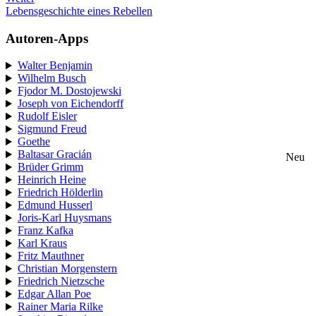
Lebensgeschichte eines Rebellen
Autoren-Apps
Walter Benjamin
Wilhelm Busch
Fjodor M. Dostojewski
Joseph von Eichendorff
Rudolf Eisler
Sigmund Freud
Goethe
Baltasar Gracián
Neu
Brüder Grimm
Heinrich Heine
Friedrich Hölderlin
Edmund Husserl
Joris-Karl Huysmans
Franz Kafka
Karl Kraus
Fritz Mauthner
Christian Morgenstern
Friedrich Nietzsche
Edgar Allan Poe
Rainer Maria Rilke