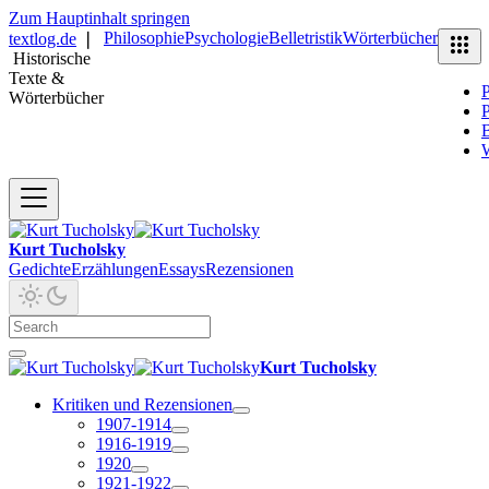
Zum Hauptinhalt springen
Philosophie
Psychologie
Belletristik
Wörterbücher
textlog.de
❘
Historische
Texte &
P
Wörterbücher
P
B
Kurt Tucholsky
Gedichte
Erzählungen
Essays
Rezensionen
Kurt Tucholsky
Kritiken und Rezensionen
1907-1914
1916-1919
1920
1921-1922