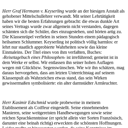
Herr Graf Hermann v. Keyserling
wurde an der hiesigen Anstalt als
gehobener Mittelschullehrer verwandt. Mit seiner Lehrtätigkeit
haben wir die besten Erfahrungen gebracht: die etwas dunkle Art
seines Vertrags wurde zwar allgemein nicht verstanden, dagegen
schämten sich die Schüler, dies einzugestehen, und hörten artig zu.
Die Klassenrüpel verfielen in seinen Stunden einem pädagogisch
heilsamen Schlummer. Keyserling ist politisch völlig harmlos: er
lehrt nur staatlich approbierte Wahrheiten sowie das kleine
Einmaleins. Der Titel eines von ihm verfaßten, Buches:
›Reisetagebuch eines Philosophen‹
ist irreführend; gemeint ist in
dem Werke er selbst. Wir entlassen ihn seiner hohen Auflagen
wegen mit Glückbzw. Segenswünschen. Wie wir ihn schätzen, mag
daraus hervorgehen, dass am letzten Unterrichtstag auf seinem
Klassenpult als Wahrzeichen etwas stand, das sein Wirken
gewissermaßen symbolisierte: ein alter darmstädter Armleuchter.
Herr Kasimir Edschmid
wurde probeweise in meinem
Etablissement als Coiffeur eingestellt. Seine einnehmenden
Manieren, seine weitgereisten Handbewegungen sowie seine
reichen Sprachkenntnisse (er spricht allein vier Sorten Französisch,
darunter eine beinah richtig) erweckten die schönsten Hoffnungen.