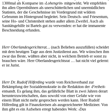
1300mal als Komparse im
›Lohengrin‹
mitgewirkt. Wir empfehlen
ihn allen Opernbühnen als unerschütterlichen und unermüdlichen
Statisten, der die Geschehnisse im Vordergrund mit wildem
Gebrumm im Hintergrund begleitet. Sein Deutsch- und Friesentum,
seine Ho- und Christenheit stehen außer allem Zweifel. Auch als
Sanitätsgehilfe ist Bartels gut zu verwenden: er hat die immanente
Beschneidung erfunden.
Herr Oberlandesgerichterat…
(nach Belieben auszufüllen) scheidet
mit dem heutigen Tage aus dem Justizdienst aus. Wir wünschen ihm
zwar das Beste, wüßten aber nicht, in welchem Betrieb er sonst zu
brauchen wäre. Herr Oberlandesgerichtsrat … hat nicht viel gelernt:
er ist Jurist.
Herr Dr. Rudolf Hilferding
wurde vom Reichsverband zur
Bekämpfung der Sozialdemokratie in die Redaktion der
›Freiheit‹
entsandt. Es gelang ihm, das gefährliche Blatt in zwei Jahren derart
herunterzuwirtschaften, dass sowohl von einer Gefahr wie von
einem Blatt nicht mehr gesprochen werden kann. Herr Rudolf
Hilferding gilt in Finanzkreisen als ausgezeichneter Mediziner. Von
ihm gibt es ein Aufsehen erregt habendes Werk:
›Das