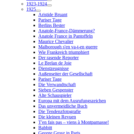
1923-1924
1925
Aristide Bruant
Pariser Tage
Berlins Bester
Anatole-France-Dämmerung?
Anatole France in Pantoffeln
Maurice Chevalier
Malborough s'en va-t-en guerre
Wie Frankreich triumphiert
Der rasende Reporter
Le Brelan de Joie
Dienstzeugnisse
Außenseiter der Gesellschaft
Pariser Tage
Die Verwandtschaft
Sieben Gespenster
Alte Schauspieler
Europa mit dem Ausrufungszeichen
Das unvermeidliche Buch
Die Tendenzfotografie
Die kleinen Revuen
T'en fais pas – viens à Montparnasse!
Babbitt
George Grosz in Paris