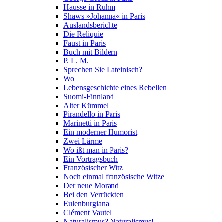
Hausse in Ruhm
Shaws »Johanna« in Paris
Auslandsberichte
Die Reliquie
Faust in Paris
Buch mit Bildern
P. L. M.
Sprechen Sie Lateinisch?
Wo
Lebensgeschichte eines Rebellen
Suomi-Finnland
Alter Kümmel
Pirandello in Paris
Marinetti in Paris
Ein moderner Humorist
Zwei Lärme
Wo ißt man in Paris?
Ein Vortragsbuch
Französischer Witz
Noch einmal französische Witze
Der neue Morand
Bei den Verrückten
Eulenburgiana
Clément Vautel
Naturalismus? Naturalismus!