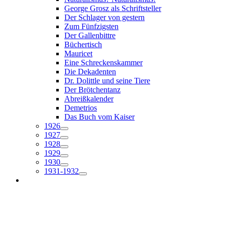
George Grosz als Schriftsteller
Der Schlager von gestern
Zum Fünfzigsten
Der Gallenbittre
Büchertisch
Mauricet
Eine Schreckenskammer
Die Dekadenten
Dr. Dolittle und seine Tiere
Der Brötchentanz
Abreißkalender
Demetrios
Das Buch vom Kaiser
1926
1927
1928
1929
1930
1931-1932