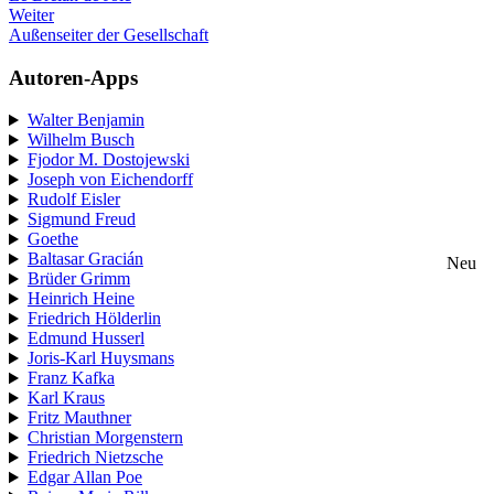
Weiter
Außenseiter der Gesellschaft
Autoren-Apps
Walter Benjamin
Wilhelm Busch
Fjodor M. Dostojewski
Joseph von Eichendorff
Rudolf Eisler
Sigmund Freud
Goethe
Baltasar Gracián
Neu
Brüder Grimm
Heinrich Heine
Friedrich Hölderlin
Edmund Husserl
Joris-Karl Huysmans
Franz Kafka
Karl Kraus
Fritz Mauthner
Christian Morgenstern
Friedrich Nietzsche
Edgar Allan Poe