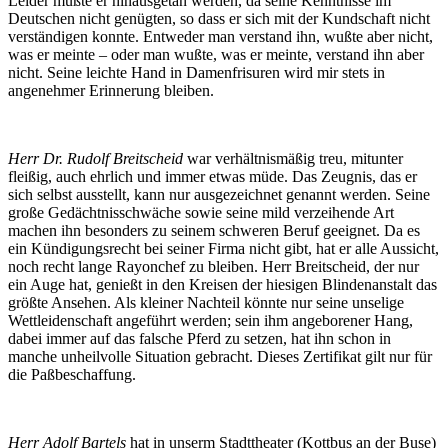
Leider mußte er hinausgetan werden, da seine Kenntnisse im
Deutschen nicht genügten, so dass er sich mit der Kundschaft nicht
verständigen konnte. Entweder man verstand ihn, wußte aber nicht,
was er meinte – oder man wußte, was er meinte, verstand ihn aber
nicht. Seine leichte Hand in Damenfrisuren wird mir stets in
angenehmer Erinnerung bleiben.
Herr Dr. Rudolf Breitscheid
war verhältnismäßig treu, mitunter
fleißig, auch ehrlich und immer etwas müde. Das Zeugnis, das er
sich selbst ausstellt, kann nur ausgezeichnet genannt werden. Seine
große Gedächtnisschwäche sowie seine mild verzeihende Art
machen ihn besonders zu seinem schweren Beruf geeignet. Da es
ein Kündigungsrecht bei seiner Firma nicht gibt, hat er alle Aussicht,
noch recht lange Rayonchef zu bleiben. Herr Breitscheid, der nur
ein Auge hat, genießt in den Kreisen der hiesigen Blindenanstalt das
größte Ansehen. Als kleiner Nachteil könnte nur seine unselige
Wettleidenschaft angeführt werden; sein ihm angeborener Hang,
dabei immer auf das falsche Pferd zu setzen, hat ihn schon in
manche unheilvolle Situation gebracht. Dieses Zertifikat gilt nur für
die Paßbeschaffung.
Herr Adolf Bartels
hat in unserm Stadttheater (Kottbus an der Buse)