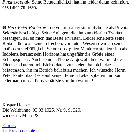
Finanzkapital‹.
Seine Bequemlichkeit hat ihn leider daran gehindert,
das Buch zu lesen.
❊
Herr Peter Panter
wurde von mir ab gestern bis heute als Privat-
Sekretär beschäftigt. Seine Anlagen, die ihn zum idealen Zweiten
befähigen, ließen mich das Beste erwarten. Leider scheiterte seine
Beibehaltung an seinem frechen, vorlauten Wesen sowie an seiner
maßlosen Gefräßigkeit. Seine sonst guten Manieren stellten sich als
Indolenz heraus; sein Horizont hat ungefähr die Größe eines
Schnapsglases. Auch seine häßliche Angewohnheit, während des
Dienstes dauernd mit Bleisoldaten zu spielen, hat nicht dazu
beigetragen, ihn im Betrieb beliebt zu machen. Ich wünsche Herrn
Peter Panter das Beste auf seinen fernem Lebenspfaden und kann
jedermann nur auf das schärfste vor ihm warnen!
Kaspar Hauser
Die Weltbühne, 03.03.1925, Nr. 9, S. 329,
wieder in: Mit 5 PS.
Zurück
Le Brelan de Joie