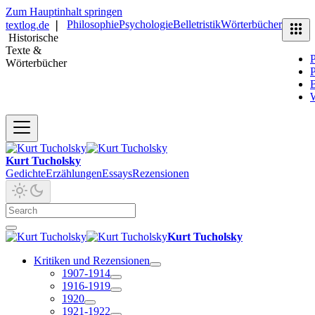
Zum Hauptinhalt springen
Philosophie
Psychologie
Belletristik
Wörterbücher
textlog.de
❘
Historische
Texte &
P
Wörterbücher
P
B
Kurt Tucholsky
Gedichte
Erzählungen
Essays
Rezensionen
Kurt Tucholsky
Kritiken und Rezensionen
1907-1914
1916-1919
1920
1921-1922