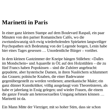
Marinetti in Paris
In einer ganz kleinen Stampe auf dem Boulevard Raspail, ein paar
Minuten von den pariser Romanischen Cafés, wo die
zweiundzwanzig sich ewig wiederholenden Spielarten langweiliger
Psychopathen sich Bedeutung von der Legende borgen, Lenin habe
hier eines Tages gesessen … Unordentliche Bürger – vorüber.
In dem kleinen Gastzimmer der Kneipe hängen Stilleben: »Dalles
im Mondschein« und Aquarelle in Öl; auf den Holzstühlen – die zu
fünf Francs haben Popokissen – sind die Zuhörer angebracht:
gepuderte, aber hysterische Damen, in ihren Naslöchern schlummert
das Grauen; polnische Knaben, die einer Badewanne
gegenübergestellt zu werden verdienen; amerikanische Maler; ein
ganz dünner Kunstkritiker, völlig ausgelaugt vom Theoretisieren, als
habe er jahrelang in Essig gelegen; und wieder Frauen, die einem
die ganze Freude am heterosexuellen Umgang nehmen können …
Marinetti ist da.
Ein Mann Mitte der Vierziger, mit so hoher Stirn, dass sie schon