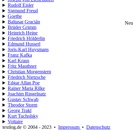
Rudolf Eisler
Sigmund Freud
Goethe
Baltasar Gracián
Neu
Brüder Grimm
Heinrich Heine
Friedrich Hölderlin
Edmund Husserl
Joris-Karl Huysmans
Franz Kafka
Karl Kraus
Fritz Mauthner
Christian Morgenstern
Friedrich Nietzsche
Edgar Allan Poe
Rainer Maria Rilke
Joachim Ringelnatz
Gustav Schwab
Theodor Storm
Georg Trakl
Kurt Tucholsky
Voltaire
textlog.de © 2004 - 2023
•
Impressum
•
Datenschutz