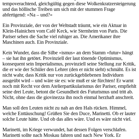
tempoverachtend, gleichgültig gegen diese Wolkenkratzersteigerung
und das höllische Treiben um sich mit der stummen Frage
abfertigend: »Na – und?«
Ein Provinziale, der von der Weltstadt träumt, wie ein Aktuar in
Klein-Hainichen vom Café Keck, wie Sternheim von Paris. Die
Pariser sehen die Sache viel ruhiger an. Die Amerikaner ihre
Maschinen auch. Ein Provinziale.
Kein Wunder, dass die Silbe »ismus« an dem Stamm »futur« hängt
– sie hat ihn getötet. Provinziell der laut tönende Optimismus,
konsequent sein Imperialismus, provinziell seine Stellung zur Kritik,
die er wie der Schüler den Lehrer (den er nicht sieht) schmäht. Es ist
nicht wahr, dass Kritik nur von zurückgebliebenen Individuen
ausgeübt wird – und wäre sie es: wie muß er sie fürchten! Er warnt
noch mit Recht vor dem Atelierpartikularismus der Pariser, empfiehlt
seine drei Leute, betont die Gesundheit des Futurismus und tritt ab.
Nicht, ohne dass die giovinezza ihn noch einmal herzhaft anschreit.
Man soll den Leuten nicht zu nah an den Hals rücken. Himmel,
welche Enttäuschung! Grüßen Sie den Duce, Marinetti. Ob er lauter
solche Leute hätte. Und ob das alles wäre. Und es wäre nicht viel.
Marinetti, im Kriege verwundet, hat dessen Folgen verschlafen.
Marinetti sollte nach Moskau fahren und nach New York. Er