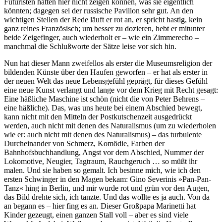
Futuristen hätten hier nicht zeigen können, was sie eigentlich
könnten; dagegen sei der russische Pavillon sehr gut. An den
wichtigen Stellen der Rede läuft er rot an, er spricht hastig, kein
ganz reines Französisch; um besser zu dozieren, hebt er mitunter
beide Zeigefinger, auch wiederholt er – wie ein Zimmerecho –
manchmal die Schlußworte der Sätze leise vor sich hin.
Nun hat dieser Mann zweifellos als erster die Museumsreligion der
bildenden Künste über den Haufen geworfen – er hat als erster in
der neuen Welt das neue Lebensgefühl geprägt, für dieses Gefühl
eine neue Kunst verlangt und lange vor dem Krieg mit Recht gesagt:
Eine häßliche Maschine ist schön (nicht die von Peter Behrens –
eine häßliche). Das, was uns heute bei einem Abschied bewegt,
kann nicht mit den Mitteln der Postkutschenzeit ausgedrückt
werden, auch nicht mit denen des Naturalismus (um zu wiederholen
wie er: auch nicht mit denen des Naturalismus) – das turbulente
Durcheinander von Schmerz, Komödie, Farben der
Bahnhofsbuchhandlung, Angst vor dem Abschied, Nummer der
Lokomotive, Neugier, Tagtraum, Rauchgeruch … so müßt ihr
malen. Und sie haben so gemalt. Ich besinne mich, wie ich den
ersten Schwinger in den Magen bekam: Gino Severinis »Pan-Pan-
Tanz« hing in Berlin, und mir wurde rot und grün vor den Augen,
das Bild drehte sich, ich tanzte. Und das wollte es ja auch. Von da
an begann es – hier fing es an. Dieser Großpapa Marinetti hat
Kinder gezeugt, einen ganzen Stall voll – aber es sind viele