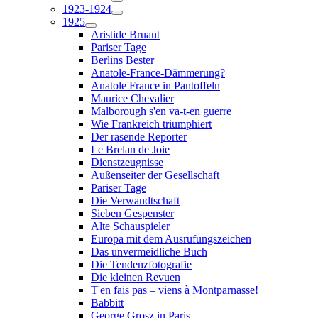
1923-1924
1925
Aristide Bruant
Pariser Tage
Berlins Bester
Anatole-France-Dämmerung?
Anatole France in Pantoffeln
Maurice Chevalier
Malborough s'en va-t-en guerre
Wie Frankreich triumphiert
Der rasende Reporter
Le Brelan de Joie
Dienstzeugnisse
Außenseiter der Gesellschaft
Pariser Tage
Die Verwandtschaft
Sieben Gespenster
Alte Schauspieler
Europa mit dem Ausrufungszeichen
Das unvermeidliche Buch
Die Tendenzfotografie
Die kleinen Revuen
T'en fais pas – viens à Montparnasse!
Babbitt
George Grosz in Paris