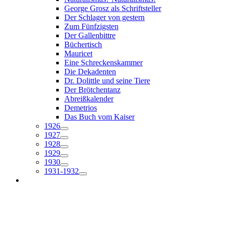
George Grosz als Schriftsteller
Der Schlager von gestern
Zum Fünfzigsten
Der Gallenbittre
Büchertisch
Mauricet
Eine Schreckenskammer
Die Dekadenten
Dr. Dolittle und seine Tiere
Der Brötchentanz
Abreißkalender
Demetrios
Das Buch vom Kaiser
1926
1927
1928
1929
1930
1931-1932