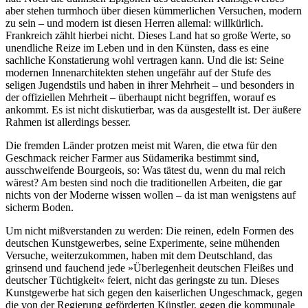
aber stehen turmhoch über diesen kümmerlichen Versuchen, modern
zu sein – und modern ist diesen Herren allemal: willkürlich.
Frankreich zählt hierbei nicht. Dieses Land hat so große Werte, so
unendliche Reize im Leben und in den Künsten, dass es eine
sachliche Konstatierung wohl vertragen kann. Und die ist: Seine
modernen Innenarchitekten stehen ungefähr auf der Stufe des
seligen Jugendstils und haben in ihrer Mehrheit – und besonders in
der offiziellen Mehrheit – überhaupt nicht begriffen, worauf es
ankommt. Es ist nicht diskutierbar, was da ausgestellt ist. Der äußere
Rahmen ist allerdings besser.
Die fremden Länder protzen meist mit Waren, die etwa für den
Geschmack reicher Farmer aus Südamerika bestimmt sind,
ausschweifende Bourgeois, so: Was tätest du, wenn du mal reich
wärest? Am besten sind noch die traditionellen Arbeiten, die gar
nichts von der Moderne wissen wollen – da ist man wenigstens auf
sicherm Boden.
Um nicht mißverstanden zu werden: Die reinen, edeln Formen des
deutschen Kunstgewerbes, seine Experimente, seine mühenden
Versuche, weiterzukommen, haben mit dem Deutschland, das
grinsend und fauchend jede »Überlegenheit deutschen Fleißes und
deutscher Tüchtigkeit« feiert, nicht das geringste zu tun. Dieses
Kunstgewerbe hat sich gegen den kaiserlichen Ungeschmack, gegen
die von der Regierung geförderten Künstler, gegen die kommunale