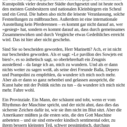
Kunstpolitik vieler deutscher Städte durchgesetzt und ist heute noch
den meisten Gutsbesitzern und nationalen Kleinbürgern ein Scheul
und ein Greul. Die haben also nicht die leiseste Veranlassung, solche
Feststellungen zu mißbrauchen. Außerdem ist eine internationale
Ausstellung kein Pferderennen – es kommt gar nicht darauf an, wer
»gesiegt« hat, sondern es kommt darauf an, dass durch gemeinsames
Zusammenwirken und durch Vergleiche etwas Gedeihliches erreicht
wird. Das ist hier aber nicht geschehn.
Sind Sie so bescheiden geworden, Herr Marinetti? Ach, er ist nicht
nur bescheiden geworden. Als er sagt: »Le pavillon des Sowjets est
bien!«, es so ästhetisch sagt, so oberlehrerhaft ein Zeugnis
ausstellend – da fange ich an, mich zu wundern. Und als er dann
nichts weiter zu sagen weiß, als seine drei Freunde Balla, Depero
und Prampolini zu empfehlen, da wundere ich mich noch mehr.
Aber als er dann so ganz nebenbei und gelassen ausspricht, die
Kunst habe mit der Politik nichts zu tun – da wundere ich mich nicht
mehr. Fahre wohl.
Ein Provinziale. Ein Mann, der schäumt und tobt, wenn er vom
Rhythmus der Maschine spricht, und der nicht ahnt, dass dies das
sicherste Zeichen dafür ist, wie sie ihm nicht im Blut sitzt. Aber die
Amerikaner müßten ja die ersten sein, die den Gott Maschine
anbeteten – und sie sind entweder kindisch sentimental oder, zu
ihrem bessern kleinsten Teil, schwer pessimistisch, durchaus