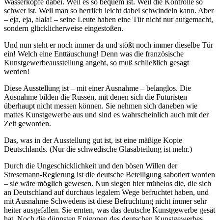
Wasserköpfe dabei. Weil es so bequem ist. Weil die Kontrolle so
schwer ist. Weil man so herrlich leicht dabei schwindeln kann. Aber
– eja, eja, alala! – seine Leute haben eine Tür nicht nur aufgemacht,
sondern glücklicherweise eingestoßen.
Und nun steht er noch immer da und stößt noch immer dieselbe Tür
ein! Welch eine Enttäuschung! Denn was die französische
Kunstgewerbeausstellung angeht, so muß schließlich gesagt
werden!
Diese Ausstellung ist – mit einer Ausnahme – belanglos. Die
Ausnahme bilden die Russen, mit denen sich die Futuristen
überhaupt nicht messen können. Sie nehmen sich daneben wie
mattes Kunstgewerbe aus und sind es wahrscheinlich auch mit der
Zeit geworden.
Das, was in der Ausstellung gut ist, ist eine mäßige Kopie
Deutschlands. (Nur die schwedische Glasabteilung ist mehr.)
Durch die Ungeschicklichkeit und den bösen Willen der
Stresemann-Regierung ist die deutsche Beteiligung sabotiert worden
– sie wäre möglich gewesen. Nun siegen hier mühelos die, die sich
an Deutschland auf durchaus legalem Wege befruchtet haben, und
mit Ausnahme Schwedens ist diese Befruchtung nicht immer sehr
heiter ausgefallen. Sie ernten, was das deutsche Kunstgewerbe gesät
hat. Noch die dünnsten Epigonen des deutschen Kunstgewerbes