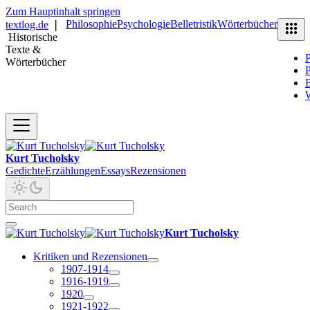
Zum Hauptinhalt springen
Philosophie
Psychologie
Belletristik
Wörterbücher
textlog.de
❘
Historische
Texte &
P
Wörterbücher
P
B
Kurt Tucholsky
Gedichte
Erzählungen
Essays
Rezensionen
Kurt Tucholsky
Kritiken und Rezensionen
1907-1914
1916-1919
1920
1921-1922