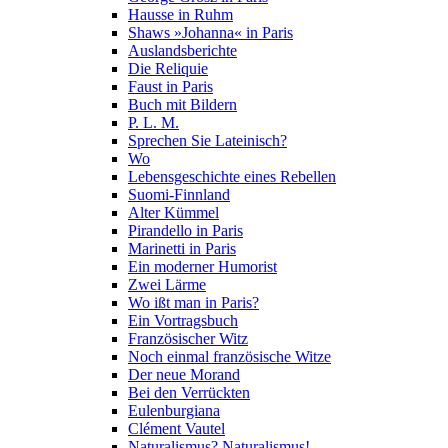
Hausse in Ruhm
Shaws »Johanna« in Paris
Auslandsberichte
Die Reliquie
Faust in Paris
Buch mit Bildern
P. L. M.
Sprechen Sie Lateinisch?
Wo
Lebensgeschichte eines Rebellen
Suomi-Finnland
Alter Kümmel
Pirandello in Paris
Marinetti in Paris
Ein moderner Humorist
Zwei Lärme
Wo ißt man in Paris?
Ein Vortragsbuch
Französischer Witz
Noch einmal französische Witze
Der neue Morand
Bei den Verrückten
Eulenburgiana
Clément Vautel
Naturalismus? Naturalismus!