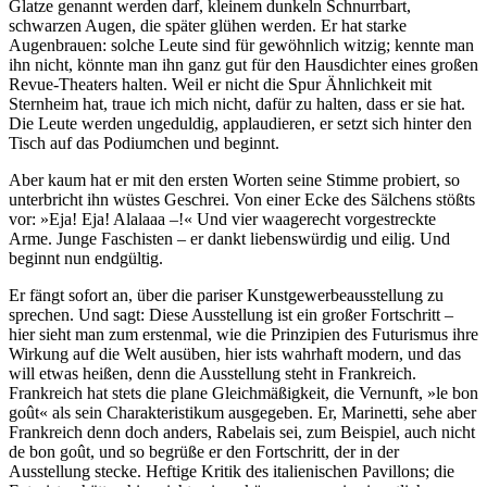
Glatze genannt werden darf, kleinem dunkeln Schnurrbart,
schwarzen Augen, die später glühen werden. Er hat starke
Augenbrauen: solche Leute sind für gewöhnlich witzig; kennte man
ihn nicht, könnte man ihn ganz gut für den Hausdichter eines großen
Revue-Theaters halten. Weil er nicht die Spur Ähnlichkeit mit
Sternheim hat, traue ich mich nicht, dafür zu halten, dass er sie hat.
Die Leute werden ungeduldig, applaudieren, er setzt sich hinter den
Tisch auf das Podiumchen und beginnt.
Aber kaum hat er mit den ersten Worten seine Stimme probiert, so
unterbricht ihn wüstes Geschrei. Von einer Ecke des Sälchens stößts
vor: »Eja! Eja! Alalaaa –!« Und vier waagerecht vorgestreckte
Arme. Junge Faschisten – er dankt liebenswürdig und eilig. Und
beginnt nun endgültig.
Er fängt sofort an, über die pariser Kunstgewerbeausstellung zu
sprechen. Und sagt: Diese Ausstellung ist ein großer Fortschritt –
hier sieht man zum erstenmal, wie die Prinzipien des Futurismus ihre
Wirkung auf die Welt ausüben, hier ists wahrhaft modern, und das
will etwas heißen, denn die Ausstellung steht in Frankreich.
Frankreich hat stets die plane Gleichmäßigkeit, die Vernunft, »le bon
goût« als sein Charakteristikum ausgegeben. Er, Marinetti, sehe aber
Frankreich denn doch anders, Rabelais sei, zum Beispiel, auch nicht
de bon goût, und so begrüße er den Fortschritt, der in der
Ausstellung stecke. Heftige Kritik des italienischen Pavillons; die