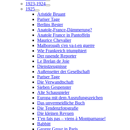
1923-1924
1925
Aristide Bruant
Pariser Tage
Berlins Bester
Anatole-France-Dämmerung?
Anatole France in Pantoffeln
Maurice Chevalier
Malborough s'en va-t-en guerre
Wie Frankreich triumphiert
Der rasende Reporter
Le Brelan de Joie
Dienstzeugnisse
Außenseiter der Gesellschaft
Pariser Tage
Die Verwandtschaft
Sieben Gespenster
Alte Schauspieler
Europa mit dem Ausrufungszeichen
Das unvermeidliche Buch
Die Tendenzfotografie
Die kleinen Revuen
T'en fais pas – viens à Montparnasse!
Babbitt
George Grosz in Paris