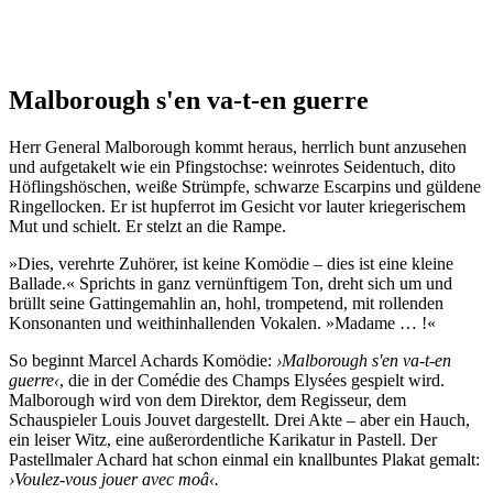
Malborough s'en va-t-en guerre
Herr General Malborough kommt heraus, herrlich bunt anzusehen
und aufgetakelt wie ein Pfingstochse: weinrotes Seidentuch, dito
Höflingshöschen, weiße Strümpfe, schwarze Escarpins und güldene
Ringellocken. Er ist hupferrot im Gesicht vor lauter kriegerischem
Mut und schielt. Er stelzt an die Rampe.
»Dies, verehrte Zuhörer, ist keine Komödie – dies ist eine kleine
Ballade.« Sprichts in ganz vernünftigem Ton, dreht sich um und
brüllt seine Gattingemahlin an, hohl, trompetend, mit rollenden
Konsonanten und weithinhallenden Vokalen. »Madame … !«
So beginnt Marcel Achards Komödie:
›Malborough s'en va-t-en
guerre‹
, die in der Comédie des Champs Elysées gespielt wird.
Malborough wird von dem Direktor, dem Regisseur, dem
Schauspieler Louis Jouvet dargestellt. Drei Akte – aber ein Hauch,
ein leiser Witz, eine außerordentliche Karikatur in Pastell. Der
Pastellmaler Achard hat schon einmal ein knallbuntes Plakat gemalt:
›Voulez-vous jouer avec moâ‹.