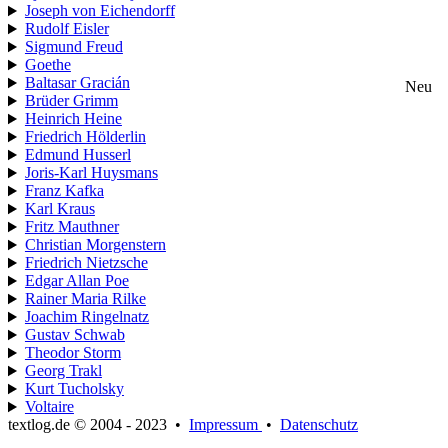
Joseph von Eichendorff
Rudolf Eisler
Sigmund Freud
Goethe
Baltasar Gracián
Neu
Brüder Grimm
Heinrich Heine
Friedrich Hölderlin
Edmund Husserl
Joris-Karl Huysmans
Franz Kafka
Karl Kraus
Fritz Mauthner
Christian Morgenstern
Friedrich Nietzsche
Edgar Allan Poe
Rainer Maria Rilke
Joachim Ringelnatz
Gustav Schwab
Theodor Storm
Georg Trakl
Kurt Tucholsky
Voltaire
textlog.de © 2004 - 2023
•
Impressum
•
Datenschutz