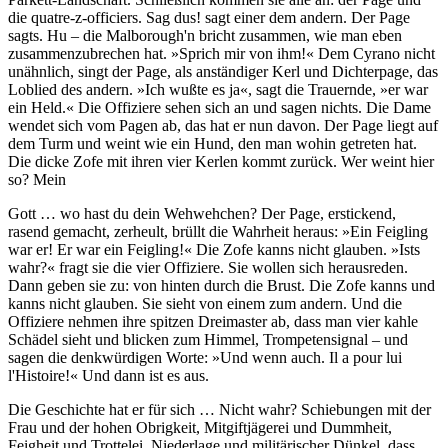
die quatre-z-officiers. Sag dus! sagt einer dem andern. Der Page
sagts. Hu – die Malborough'n bricht zusammen, wie man eben
zusammenzubrechen hat. »Sprich mir von ihm!« Dem Cyrano nicht
unähnlich, singt der Page, als anständiger Kerl und Dichterpage, das
Loblied des andern. »Ich wußte es ja«, sagt die Trauernde, »er war
ein Held.« Die Offiziere sehen sich an und sagen nichts. Die Dame
wendet sich vom Pagen ab, das hat er nun davon. Der Page liegt auf
dem Turm und weint wie ein Hund, den man wohin getreten hat.
Die dicke Zofe mit ihren vier Kerlen kommt zurück. Wer weint hier
so? Mein
Gott … wo hast du dein Wehwehchen? Der Page, erstickend,
rasend gemacht, zerheult, brüllt die Wahrheit heraus: »Ein Feigling
war er! Er war ein Feigling!« Die Zofe kanns nicht glauben. »Ists
wahr?« fragt sie die vier Offiziere. Sie wollen sich herausreden.
Dann geben sie zu: von hinten durch die Brust. Die Zofe kanns und
kanns nicht glauben. Sie sieht von einem zum andern. Und die
Offiziere nehmen ihre spitzen Dreimaster ab, dass man vier kahle
Schädel sieht und blicken zum Himmel, Trompetensignal – und
sagen die denkwürdigen Worte: »Und wenn auch. Il a pour lui
l'Histoire!« Und dann ist es aus.
Die Geschichte hat er für sich … Nicht wahr? Schiebungen mit der
Frau und der hohen Obrigkeit, Mitgiftjägerei und Dummheit,
Feigheit und Trottelei, Niederlage und militärischer Dünkel, dass