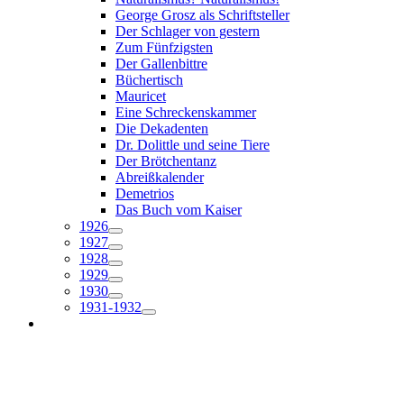
George Grosz als Schriftsteller
Der Schlager von gestern
Zum Fünfzigsten
Der Gallenbittre
Büchertisch
Mauricet
Eine Schreckenskammer
Die Dekadenten
Dr. Dolittle und seine Tiere
Der Brötchentanz
Abreißkalender
Demetrios
Das Buch vom Kaiser
1926
1927
1928
1929
1930
1931-1932