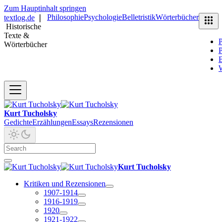
Zum Hauptinhalt springen
Philosophie
Psychologie
Belletristik
Wörterbücher
textlog.de
❘
Historische
Texte &
P
Wörterbücher
P
B
Kurt Tucholsky
Gedichte
Erzählungen
Essays
Rezensionen
Kurt Tucholsky
Kritiken und Rezensionen
1907-1914
1916-1919
1920
1921-1922