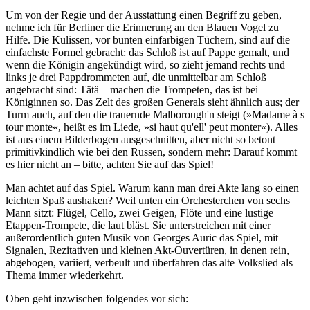
Um von der Regie und der Ausstattung einen Begriff zu geben,
nehme ich für Berliner die Erinnerung an den Blauen Vogel zu
Hilfe. Die Kulissen, vor bunten einfarbigen Tüchern, sind auf die
einfachste Formel gebracht: das Schloß ist auf Pappe gemalt, und
wenn die Königin angekündigt wird, so zieht jemand rechts und
links je drei Pappdrommeten auf, die unmittelbar am Schloß
angebracht sind: Tätä – machen die Trompeten, das ist bei
Königinnen so. Das Zelt des großen Generals sieht ähnlich aus; der
Turm auch, auf den die trauernde Malborough'n steigt (»Madame à s
tour monte«, heißt es im Liede, »si haut qu'ell' peut monter«). Alles
ist aus einem Bilderbogen ausgeschnitten, aber nicht so betont
primitivkindlich wie bei den Russen, sondern mehr: Darauf kommt
es hier nicht an – bitte, achten Sie auf das Spiel!
Man achtet auf das Spiel. Warum kann man drei Akte lang so einen
leichten Spaß aushaken? Weil unten ein Orchesterchen von sechs
Mann sitzt: Flügel, Cello, zwei Geigen, Flöte und eine lustige
Etappen-Trompete, die laut bläst. Sie unterstreichen mit einer
außerordentlich guten Musik von Georges Auric das Spiel, mit
Signalen, Rezitativen und kleinen Akt-Ouvertüren, in denen rein,
abgebogen, variiert, verbeult und überfahren das alte Volkslied als
Thema immer wiederkehrt.
Oben geht inzwischen folgendes vor sich: