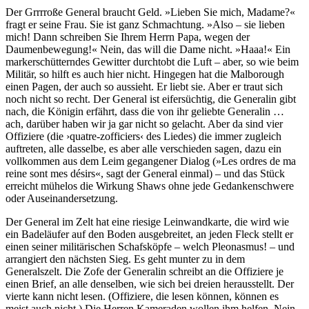
Der Grrrroße General braucht Geld. »Lieben Sie mich, Madame?«
fragt er seine Frau. Sie ist ganz Schmachtung. »Also – sie lieben
mich! Dann schreiben Sie Ihrem Herrn Papa, wegen der
Daumenbewegung!« Nein, das will die Dame nicht. »Haaa!« Ein
markerschütterndes Gewitter durchtobt die Luft – aber, so wie beim
Militär, so hilft es auch hier nicht. Hingegen hat die Malborough
einen Pagen, der auch so aussieht. Er liebt sie. Aber er traut sich
noch nicht so recht. Der General ist eifersüchtig, die Generalin gibt
nach, die Königin erfährt, dass die von ihr geliebte Generalin …
ach, darüber haben wir ja gar nicht so gelacht. Aber da sind vier
Offiziere (die ›quatre-zofficiers‹ des Liedes) die immer zugleich
auftreten, alle dasselbe, es aber alle verschieden sagen, dazu ein
vollkommen aus dem Leim gegangener Dialog (»Les ordres de ma
reine sont mes désirs«, sagt der General einmal) – und das Stück
erreicht mühelos die Wirkung Shaws ohne jede Gedankenschwere
oder Auseinandersetzung.
Der General im Zelt hat eine riesige Leinwandkarte, die wird wie
ein Badeläufer auf den Boden ausgebreitet, an jeden Fleck stellt er
einen seiner militärischen Schafsköpfe – welch Pleonasmus! – und
arrangiert den nächsten Sieg. Es geht munter zu in dem
Generalszelt. Die Zofe der Generalin schreibt an die Offiziere je
einen Brief, an alle denselben, wie sich bei dreien herausstellt. Der
vierte kann nicht lesen. (Offiziere, die lesen können, können es
meist auch nicht.) Die Herren Kameraden wollen ihm helfen. Nein,