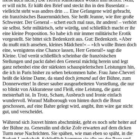
er will nicht. Er küßt den Brief und steckt ihn in den Busenlatz –
vielleicht steht was andres drin … Eine Gefangene wird gebracht,
ein französisches Bauernmädchen. Sie heißt Jeanne, wie ihre große
Schwester. Der General – schert euch mal raus, ihr andren! – verhört
sie selbst. Sehr militärisch, sehr würdig, und schließlich macht er ihr
eine kleine Proposition. So habe ich mir immer militärische Erotik
vorgestellt. Sie bittet sich Bedenkzeit aus. Gut: Bedenkzeit. »Aber
du mußt mich ansehen, kleines Mädchen!« – »Ich wollte Ihnen doch
eine, wenigstens eine Chance lassen, Herr General!« sagt die
Kleine. Und verrät schließlich scheinbar die französischen
Stellungen und packt dabei den General mächtig herein und legt
ganz nebenbei eine der stärksten schauspielerischen Leistungen hin,
die ich in Paris bisher zu sehen bekommen habe. Frau Jane-Chevrel
heißt die kleine Dame, da stand doch
jemand
auf der Bühne, zum
Donnerwetter! In dieser sauber ausgearbeiteten Vorstellung, die nur
so blinkt von Akkuratesse und Fleiß, eine Leistung, die ganz
meisterhaft ist. In Trotz, Scham, Ausbruch und Ironie einfach
wundervoll. Worauf Malborough von hinten durch die Brust
geschossen, auf eine Bahre gelegt wird, angibt, ihm wäre gar nicht
gut, und verscheidet.
Während sich Jouvet hinten abschminkt, geht es noch sehr heiter auf
der Bühne zu. Generalin und dicke Zofe erwarten auf dem dicken
Turm neue Nachrichten. Sie spähen, wie man eben so späht, in die
Parkett-Landschaft. Schließlich kommen sie alle an: der Page und