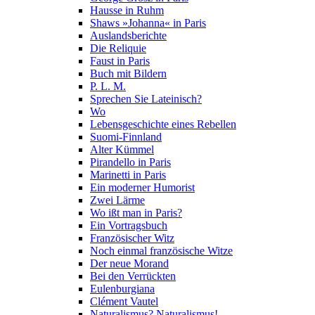
Hausse in Ruhm
Shaws »Johanna« in Paris
Auslandsberichte
Die Reliquie
Faust in Paris
Buch mit Bildern
P. L. M.
Sprechen Sie Lateinisch?
Wo
Lebensgeschichte eines Rebellen
Suomi-Finnland
Alter Kümmel
Pirandello in Paris
Marinetti in Paris
Ein moderner Humorist
Zwei Lärme
Wo ißt man in Paris?
Ein Vortragsbuch
Französischer Witz
Noch einmal französische Witze
Der neue Morand
Bei den Verrückten
Eulenburgiana
Clément Vautel
Naturalismus? Naturalismus!