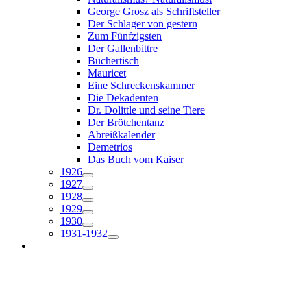
George Grosz als Schriftsteller
Der Schlager von gestern
Zum Fünfzigsten
Der Gallenbittre
Büchertisch
Mauricet
Eine Schreckenskammer
Die Dekadenten
Dr. Dolittle und seine Tiere
Der Brötchentanz
Abreißkalender
Demetrios
Das Buch vom Kaiser
1926
1927
1928
1929
1930
1931-1932