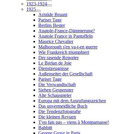
1923-1924
1925
Aristide Bruant
Pariser Tage
Berlins Bester
Anatole-France-Dämmerung?
Anatole France in Pantoffeln
Maurice Chevalier
Malborough s'en va-t-en guerre
Wie Frankreich triumphiert
Der rasende Reporter
Le Brelan de Joie
Dienstzeugnisse
Außenseiter der Gesellschaft
Pariser Tage
Die Verwandtschaft
Sieben Gespenster
Alte Schauspieler
Europa mit dem Ausrufungszeichen
Das unvermeidliche Buch
Die Tendenzfotografie
Die kleinen Revuen
T'en fais pas – viens à Montparnasse!
Babbitt
George Grosz in Paris