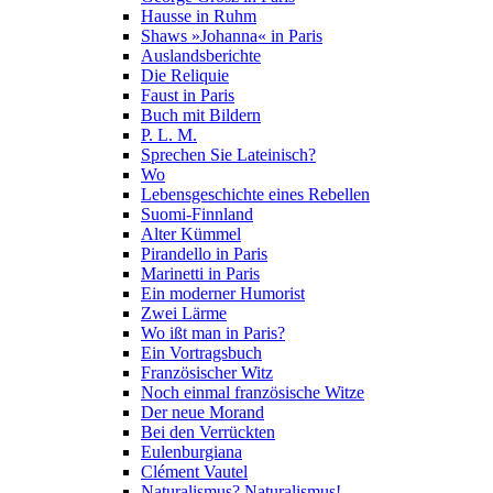
Hausse in Ruhm
Shaws »Johanna« in Paris
Auslandsberichte
Die Reliquie
Faust in Paris
Buch mit Bildern
P. L. M.
Sprechen Sie Lateinisch?
Wo
Lebensgeschichte eines Rebellen
Suomi-Finnland
Alter Kümmel
Pirandello in Paris
Marinetti in Paris
Ein moderner Humorist
Zwei Lärme
Wo ißt man in Paris?
Ein Vortragsbuch
Französischer Witz
Noch einmal französische Witze
Der neue Morand
Bei den Verrückten
Eulenburgiana
Clément Vautel
Naturalismus? Naturalismus!