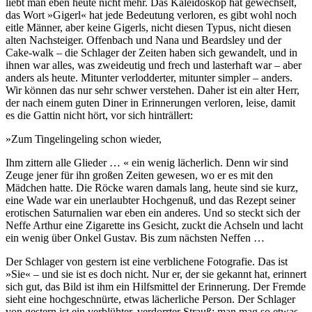
liebt man eben heute nicht mehr. Das Kaleidoskop hat gewechselt,
das Wort »Gigerl« hat jede Bedeutung verloren, es gibt wohl noch
eitle Männer, aber keine Gigerls, nicht diesen Typus, nicht diesen
alten Nachsteiger. Offenbach und Nana und Beardsley und der
Cake-walk – die Schlager der Zeiten haben sich gewandelt, und in
ihnen war alles, was zweideutig und frech und lasterhaft war – aber
anders als heute. Mitunter verlodderter, mitunter simpler – anders.
Wir können das nur sehr schwer verstehen. Daher ist ein alter Herr,
der nach einem guten Diner in Erinnerungen verloren, leise, damit
es die Gattin nicht hört, vor sich hinträllert:
»Zum Tingelingeling schon wieder,
Ihm zittern alle Glieder … « ein wenig lächerlich. Denn wir sind
Zeuge jener für ihn großen Zeiten gewesen, wo er es mit den
Mädchen hatte. Die Röcke waren damals lang, heute sind sie kurz,
eine Wade war ein unerlaubter Hochgenuß, und das Rezept seiner
erotischen Saturnalien war eben ein anderes. Und so steckt sich der
Neffe Arthur eine Zigarette ins Gesicht, zuckt die Achseln und lacht
ein wenig über Onkel Gustav. Bis zum nächsten Neffen …
Der Schlager von gestern ist eine verblichene Fotografie. Das ist
»Sie« – und sie ist es doch nicht. Nur er, der sie gekannt hat, erinnert
sich gut, das Bild ist ihm ein Hilfsmittel der Erinnerung. Der Fremde
sieht eine hochgeschnürte, etwas lächerliche Person. Der Schlager
von gestern ist ein verblühter, verdorrter Strauß; man mag so etwas