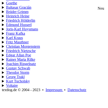
Goethe
Baltasar Gracián
Neu
Brüder Grimm
Heinrich Heine
Friedrich Hölderlin
Edmund Husserl
Joris-Karl Huysmans
Franz Kafka
Karl Kraus
Fritz Mauthner
Christian Morgenstern
Friedrich Nietzsche
Edgar Allan Poe
Rainer Maria Rilke
Joachim Ringelnatz
Gustav Schwab
Theodor Storm
Georg Trakl
Kurt Tucholsky
Voltaire
textlog.de © 2004 - 2023
•
Impressum
•
Datenschutz