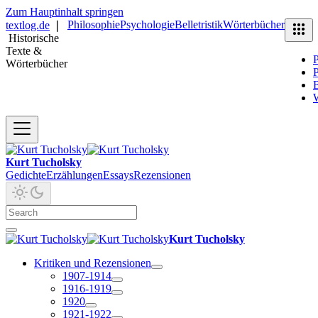
Zum Hauptinhalt springen
Philosophie
Psychologie
Belletristik
Wörterbücher
textlog.de
❘
Historische
Texte &
P
Wörterbücher
P
B
Kurt Tucholsky
Gedichte
Erzählungen
Essays
Rezensionen
Kurt Tucholsky
Kritiken und Rezensionen
1907-1914
1916-1919
1920
1921-1922