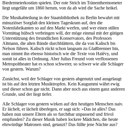
Biedermeierkostüm spielen. Der rote Strich im Tränenthermometer
liegt ungefähr um 1860 herum, von da ab wird die Sache heikel.
Die Musikabteilung in der Staatsbibliothek zu Berlin bewahrt mit
minuziöser Sorgfalt den kleinen Tageskram auf, den die
Notenfabrikanten so auf den Markt werfen, und wer einen stillen
Vormittag hübsch verbringen will, der möge einmal mit der gütigen
Unterstützung des freundlichen Konservators, des Professors
Altmann, die alten Bände durchblättern, die da von Kalisch bis
Nelson führen. Kalisch rückt schon langsam zu Glaßbrenner hin,
man nimmt ihn ebenso historisch wie die Texte von Halévy, und
somit ist alles in Ordnung. Aber Julius Freund vom verflossenen
Metropoltheater hat es schon schwerer, so schwer wie alle Schlager
von gestern. Warum?
Zunächst, weil der Schlager von gestern abgenutzt und ausgelaugt
ist bis auf den letzten Musiktropfen. Kein Kaugummi währt ewig
und dieser schon gar nicht. Dann aber noch aus einem ganz anderen
Grunde, und der liegt tiefer.
Alle Schlager von gestern wirken auf den heutigen Menschen naiv.
Er lächelt, er lächelt überlegen, er sagt sich: »Das ist alles? Das
haben nun unsere Eltern als so furchtbar unpassend und frivol
empfunden? Zu dieser Musik haben lockere Mädchen, die heute
ehrwürdige Matronen sind, getanzt? Das füllte jene Nächte aus?