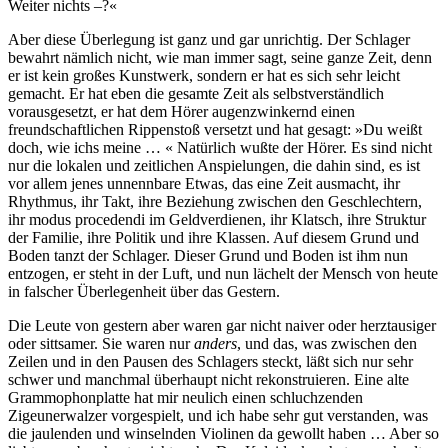
Weiter nichts –?«
Aber diese Überlegung ist ganz und gar unrichtig. Der Schlager
bewahrt nämlich nicht, wie man immer sagt, seine ganze Zeit, denn
er ist kein großes Kunstwerk, sondern er hat es sich sehr leicht
gemacht. Er hat eben die gesamte Zeit als selbstverständlich
vorausgesetzt, er hat dem Hörer augenzwinkernd einen
freundschaftlichen Rippenstoß versetzt und hat gesagt: »Du weißt
doch, wie ichs meine … « Natürlich wußte der Hörer. Es sind nicht
nur die lokalen und zeitlichen Anspielungen, die dahin sind, es ist
vor allem jenes unnennbare Etwas, das eine Zeit ausmacht, ihr
Rhythmus, ihr Takt, ihre Beziehung zwischen den Geschlechtern,
ihr modus procedendi im Geldverdienen, ihr Klatsch, ihre Struktur
der Familie, ihre Politik und ihre Klassen. Auf diesem Grund und
Boden tanzt der Schlager. Dieser Grund und Boden ist ihm nun
entzogen, er steht in der Luft, und nun lächelt der Mensch von heute
in falscher Überlegenheit über das Gestern.
Die Leute von gestern aber waren gar nicht naiver oder herztausiger
oder sittsamer. Sie waren nur
anders
, und das, was zwischen den
Zeilen und in den Pausen des Schlagers steckt, läßt sich nur sehr
schwer und manchmal überhaupt nicht rekonstruieren. Eine alte
Grammophonplatte hat mir neulich einen schluchzenden
Zigeunerwalzer vorgespielt, und ich habe sehr gut verstanden, was
die jaulenden und winselnden Violinen da gewollt haben … Aber so