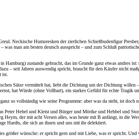
n Greul. Neckische Humoresken der zierlichen Schießbudenfigur Presber
– was man am besten deutsch ausspricht – und zum Schluß patriotisc
n Hamburg) zustande gebracht, das im Grunde ganz etwas andres ist: nä
dazu – seit Jahren auswendig spricht, braucht für den Käufer nicht maß
ist.
hen Sätze vermittelt hat, liebt die Dichtung um der Dichtung willen – 
ist ernst, hat Würde (ohne Vollbart), ein starkes Gefühl für echte Tragi
 ganz so vollständig wie seine Programme: aber was da steht, ist doch 
nn Peter Hebel und Kleist und Bürger und Mörike und Hebbel und Stor
g Heym, der mit acht Versen alles, was heute mit B anfängt, in die Wes
ge Hardts, die sich an ihnen und uns mit ihr delektiert.
es größer wünsche: er spricht gern und mit Liebe, was er spricht. Und 