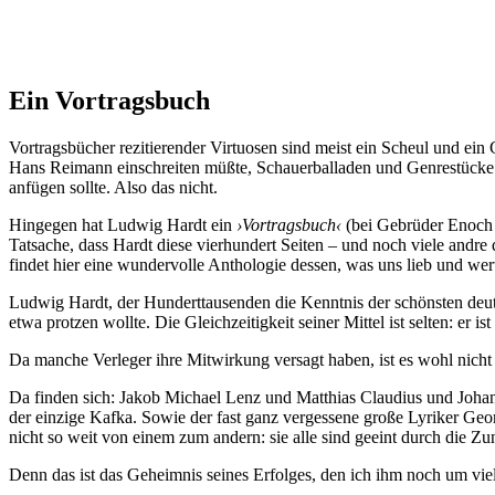
Ein Vortragsbuch
Vortragsbücher rezitierender Virtuosen sind meist ein Scheul und ei
Hans Reimann einschreiten müßte, Schauerballaden und Genrestücke 
anfügen sollte. Also das nicht.
Hingegen hat Ludwig Hardt ein
›Vortragsbuch‹
(bei Gebrüder Enoch i
Tatsache, dass Hardt diese vierhundert Seiten – und noch viele andre 
findet hier eine wundervolle Anthologie dessen, was uns lieb und wert 
Ludwig Hardt, der Hunderttausenden die Kenntnis der schönsten deutsc
etwa protzen wollte. Die Gleichzeitigkeit seiner Mittel ist selten: er 
Da manche Verleger ihre Mitwirkung versagt haben, ist es wohl nicht
Da finden sich: Jakob Michael Lenz und Matthias Claudius und Joha
der einzige Kafka. Sowie der fast ganz vergessene große Lyriker Geor
nicht so weit von einem zum andern: sie alle sind geeint durch die Zun
Denn das ist das Geheimnis seines Erfolges, den ich ihm noch um viel