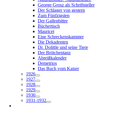
George Grosz als Schriftsteller
Der Schlager von gestern
Zum Fünfzigsten
Der Gallenbittre
Büchertisch
Mauricet
Eine Schreckenskammer
Die Dekadenten
Dr. Dolittle und seine Tiere
Der Brötchentanz
Abreißkalender
Demetrios
Das Buch vom Kaiser
1926
1927
1928
1929
1930
1931-1932