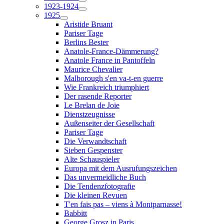
1923-1924
1925
Aristide Bruant
Pariser Tage
Berlins Bester
Anatole-France-Dämmerung?
Anatole France in Pantoffeln
Maurice Chevalier
Malborough s'en va-t-en guerre
Wie Frankreich triumphiert
Der rasende Reporter
Le Brelan de Joie
Dienstzeugnisse
Außenseiter der Gesellschaft
Pariser Tage
Die Verwandtschaft
Sieben Gespenster
Alte Schauspieler
Europa mit dem Ausrufungszeichen
Das unvermeidliche Buch
Die Tendenzfotografie
Die kleinen Revuen
T'en fais pas – viens à Montparnasse!
Babbitt
George Grosz in Paris