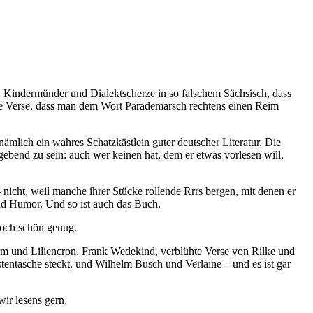
, Kindermünder und Dialektscherze in so falschem Sächsisch, dass
he Verse, dass man dem Wort Parademarsch rechtens einen Reim
mlich ein wahres Schatzkästlein guter deutscher Literatur. Die
gebend zu sein: auch wer keinen hat, dem er etwas vorlesen will,
nicht, weil manche ihrer Stücke rollende Rrrs bergen, mit denen er
k und Humor. Und so ist auch das Buch.
noch schön genug.
m und Liliencron, Frank Wedekind, verblühte Verse von Rilke und
tentasche steckt, und Wilhelm Busch und Verlaine – und es ist gar
wir lesens gern.