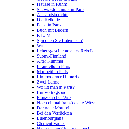
Hausse in Ruhm
Shaws »Johanna« in Paris
Auslandsberichte
Die Reliquie
Faust in Paris
Buch mit Bildern
P. L. M.
Sprechen Sie Lateinisch?
Wo
Lebensgeschichte eines Rebellen
Suomi-Finnland
Alter Kümmel
Pirandello in Paris
Marinetti in Paris
Ein moderner Humorist
Zwei Lärme
Wo ißt man in Paris?
Ein Vortragsbuch
Französischer Witz
Noch einmal französische Witze
Der neue Morand
Bei den Verrückten
Eulenburgiana
Clément Vautel
Naturalismus? Naturalismus!